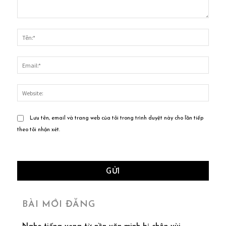
Bình
luận:
Tên:*
Email
Websi
Lưu tên, email và trang web của tôi trong trình duyệt này cho lần tiếp
theo tôi nhận xét.
BÀI MỚI ĐĂNG