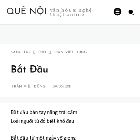
văn hóa & nghệ
QUÊ NỘI
thuật online
SÁNG TÁC
THƠ
TRẦN VIẾT DŨNG
Bắt Đầu
-
TRẦN VIẾT DŨNG
09/05/2011
Bắt đầu bàn tay nâng trái cấm
Loài người từ đó biết khổ đau
Bắt đầu từ một ngày vỡ giọng