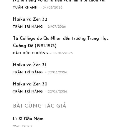
Nghe tiếng vọng từ nền văn minh bị chôn vùi
TUẤN KHANH
-
04/08/2026
Haiku và Zen 32
TRẦN TRÍ NĂNG
-
21/07/2026
Từ Collège de QuiNhon đến trường Trung Học
Cường Để (1921-1975)
ĐÀO ĐỨC CHƯƠNG
-
05/07/2026
Haiku và Zen 31
TRẦN TRÍ NĂNG
-
22/06/2026
Haiku và Zen 30
TRẦN TRÍ NĂNG
-
22/05/2026
BÀI CÙNG TÁC GIẢ
Lì Xì Đầu Năm
25/01/2020