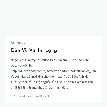
ÂM NHẠC
Đàn Về Với Im Lặng
Nhạc: Mai Xuân Vỹ Lời: Quốc Bảo Hòa âm: Quốc Bảo Trình
bày: Nguyên Hà
http://dl.dropbox.com/s/zdzvnzloqsdom25/MaiXuanVy_Dan
VeVoiImLang1.mp3 Ghi chú thêm của Quốc Bảo: Anh Mai
Xuân Vỹ bạn tôi là một người sùng bái Chopin. Cảm hứng từ
chất trữ tình trong nhạc Chopin, anh đã...
MAI XUÂN VỸ
-
26/03/2011