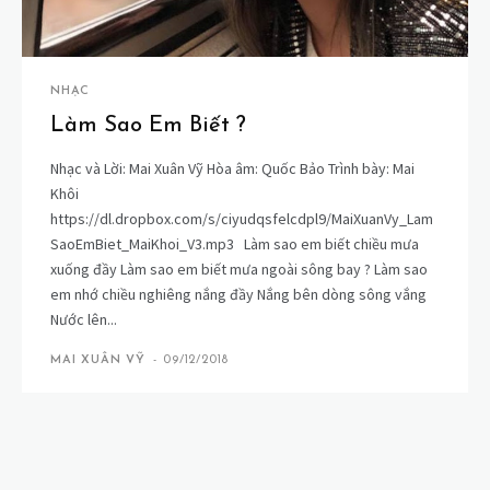
NHẠC
Làm Sao Em Biết ?
Nhạc và Lời: Mai Xuân Vỹ Hòa âm: Quốc Bảo Trình bày: Mai
Khôi
https://dl.dropbox.com/s/ciyudqsfelcdpl9/MaiXuanVy_Lam
SaoEmBiet_MaiKhoi_V3.mp3 Làm sao em biết chiều mưa
xuống đầy Làm sao em biết mưa ngoài sông bay ? Làm sao
em nhớ chiều nghiêng nắng đầy Nắng bên dòng sông vắng
Nước lên...
MAI XUÂN VỸ
-
09/12/2018