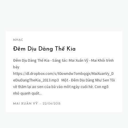
NHẠC
Đêm Dịu Dàng Thế Kia
Đêm Dịu Dàng Thế Kia - Sáng tác: Mai Xuân Vỹ - Mai Khôi trình
bày
https://dl.dropbox.com/s/t0owndw7ombqqjx/MaiXuanVy_D
eDiuDangTheKia_2013.mp3 Một - Đêm Dịu Dàng Như Sen Tôi
về thăm lại ao sen của bà vào môt ngày cuối hè. Con ngõ
nhỏ quanh quất...
MAI XUÂN VỸ
-
22/04/2018