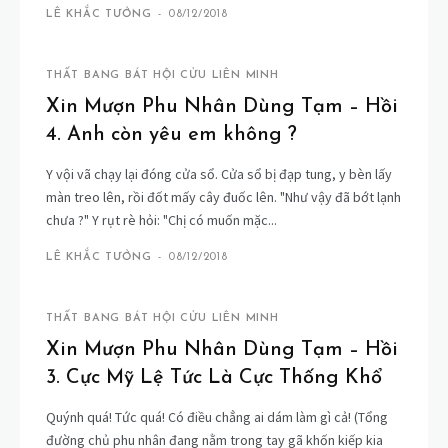
LÊ KHẮC TƯỞNG
-
08/12/2018
THẤT BANG BÁT HỘI CỬU LIÊN MINH
Xin Mượn Phu Nhân Dùng Tạm – Hồi
4. Anh còn yêu em không ?
Y vội vã chạy lại đóng cửa sổ. Cửa sổ bị đạp tung, y bèn lấy
màn treo lên, rồi đốt mấy cây đuốc lên. "Như vậy đã bớt lạnh
chưa ?" Y rụt rè hỏi: "Chị có muốn mặc...
LÊ KHẮC TƯỞNG
-
08/12/2018
THẤT BANG BÁT HỘI CỬU LIÊN MINH
Xin Mượn Phu Nhân Dùng Tạm – Hồi
3. Cực Mỹ Lệ Tức Là Cực Thống Khổ
Quýnh quá! Tức quá! Có điều chẳng ai dám làm gì cả! (Tổng
đường chủ phu nhân đang nằm trong tay gã khốn kiếp kia