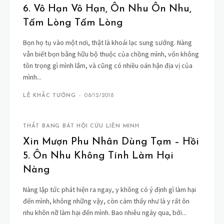
6. Vô Hạn Vô Hạn, Ôn Nhu Ôn Nhu,
Tấm Lòng Tấm Lòng
Bọn họ tụ vào một nơi, thật là khoái lạc sung sướng. Nàng
vẫn biết bọn bằng hữu bộ thuộc của chồng mình, vốn không
tôn trọng gì mình lắm, và cũng có nhiều oán hận địa vị của
mình...
LÊ KHẮC TƯỞNG
-
08/12/2018
THẤT BANG BÁT HỘI CỬU LIÊN MINH
Xin Mượn Phu Nhân Dùng Tạm – Hồi
5. Ôn Nhu Không Tính Làm Hại
Nàng
Nàng lập tức phát hiện ra ngay, y không có ý định gì làm hại
đến mình, không những vậy, còn cảm thấy như là y rất ôn
nhu khôn nỡ làm hại đến mình. Bao nhiêu ngày qua, bởi...