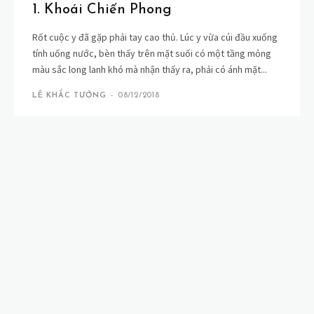
1. Khoái Chiến Phong
Rốt cuộc y đã gặp phải tay cao thủ. Lúc y vừa cúi đầu xuống
tính uống nước, bèn thấy trên mặt suối có một tầng mỏng
màu sắc long lanh khó mà nhận thấy ra, phải có ánh mặt...
LÊ KHẮC TƯỞNG
-
08/12/2018
Bá Vương Thương
Bái Nguyệt Giáo Chi Chiến
Bích Ngọc Đao
Chỉ Gian Sa
Chiến Tăng Và Hà Bình
Đa Tình Hoàn
Đường Phương Đánh Trận Đó