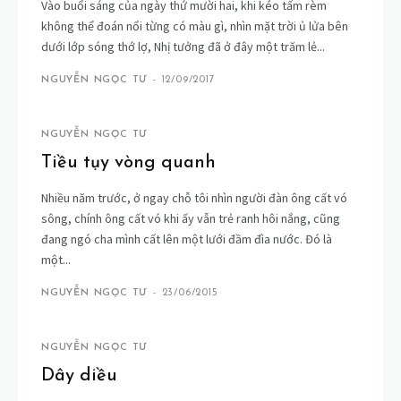
Vào buổi sáng của ngày thứ mười hai, khi kéo tấm rèm
không thể đoán nổi từng có màu gì, nhìn mặt trời ủ lửa bên
dưới lớp sóng thớ lợ, Nhị tưởng đã ở đây một trăm lẻ...
NGUYỄN NGỌC TƯ
-
12/09/2017
NGUYỄN NGỌC TƯ
Tiều tụy vòng quanh
Nhiều năm trước, ở ngay chỗ tôi nhìn người đàn ông cất vó
sông, chính ông cất vó khi ấy vẫn trẻ ranh hôi nắng, cũng
đang ngó cha mình cất lên một lưới đầm đìa nước. Đó là
một...
NGUYỄN NGỌC TƯ
-
23/06/2015
NGUYỄN NGỌC TƯ
Dây diều