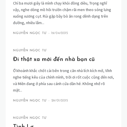
Chỉ ba mươi giây là mình chạy khỏi đồng diều, Trọng nghĩ
vậy, nghe dòng mồ hôi trườn chậm rãi men theo sóng lưng
xuống xương cụt. Rủi gặp bầy bò ăn rong dềnh dạng trên
đường, nhiều lắm...
NGUYỄN NGỌC TƯ
-
19/04/2015
NGUYỄN NGỌC TƯ
Đi thật xa mới đến nhà bạn cũ
Ở khoảnh khắc chốt cài bên trong căn nhà lích kích mở, Vĩnh
nghe tiếng kêu của chính mình, trời ơi rốt cuộc cũng đến nơi,
và Miền đang ở phía sau cánh cửa dần hé. Không nhớ rõ
mặt...
NGUYỄN NGỌC TƯ
-
29/01/2015
NGUYỄN NGỌC TƯ
Tình Lơ