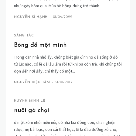
như ngày hôm qua. Mùa hè bỗng dưng trở thành...
NGUYỄN SĨ HẠNH
-
01/09/2022
SÁNG TÁC
Bóng đổ một mình
Trong căn nhà nhỏ ấy, không biết gia đình họ đã sống ở đó
từ lúc nào, có lẽ đã lâu lắm rồi từ khi bà còn trẻ. Khi chúng tôi
dọn đến nơi đây, chỉ thấy có một...
NGUYỄN DIỆU TÂM
-
31/01/2019
HUỲNH MINH LỆ
nuôi gà chọi
ở một xóm nhỏ miền núi, có nhà kia đông con, cha nghiện
rượu,mẹ bài bạc, con cái thất học, lê la đầu đường xó chợ,