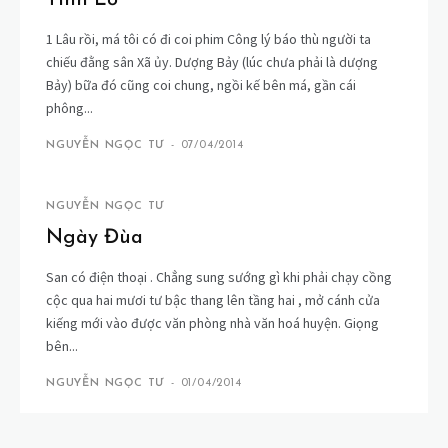
1 Lâu rồi, má tôi có đi coi phim Công lý báo thù người ta
chiếu đằng sân Xã ủy. Dượng Bảy (lúc chưa phải là dượng
Bảy) bữa đó cũng coi chung, ngồi kế bên má, gần cái
phông...
NGUYỄN NGỌC TƯ
-
07/04/2014
NGUYỄN NGỌC TƯ
Ngày Đùa
San có điện thoại . Chẳng sung sướng gì khi phải chạy cồng
cộc qua hai mươi tư bậc thang lên tầng hai , mở cánh cửa
kiếng mới vào được văn phòng nhà văn hoá huyện. Giọng
bên...
NGUYỄN NGỌC TƯ
-
01/04/2014