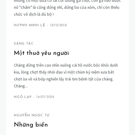
nhưng có một đứa có tài coi tướng gà chọi, con gà nào được
nó "chấm" là cũng đứng nhì, đứng ba của xóm, chỉ còn thiếu
chức vô địch là đủ bộ !
HUỲNH MINH LỆ
-
12/12/2018
SÁNG TÁC
Một thuở yêu người
Chàng đứng trên cao nhìn xuống cái hồ nước bốc khói dưới
kia, lòng chợt thấy nhói đau vì một chùm kỷ niệm xưa bất
chợt ùa về và bóp nghiến lấy trái tim bệnh tật của chàng.
Chàng...
NGÔ LẠP
-
19/07/2018
NGUYỄN NGỌC TƯ
Những biển