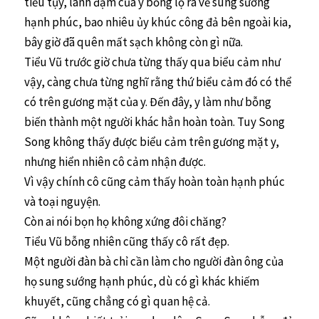
tiều tụy, lãnh đạm của y bỗng lộ ra vẻ sung sướng
hạnh phúc, bao nhiêu ủy khúc công đả bên ngoài kia,
bây giờ đã quên mất sạch không còn gì nữa.
Tiểu Vũ trước giờ chưa từng thấy qua biểu cảm như
vậy, càng chưa từng nghĩ rằng thứ biểu cảm đó có thể
có trên gương mặt của y. Đến đây, y làm như bỗng
biến thành một người khác hẳn hoàn toàn. Tuy Song
Song không thấy được biểu cảm trên gương mặt y,
nhưng hiển nhiên cô cảm nhận được.
Vì vậy chính cô cũng cảm thấy hoàn toàn hạnh phúc
và toại nguyện.
Còn ai nói bọn họ không xứng đôi chăng?
Tiểu Vũ bỗng nhiên cũng thấy cô rất đẹp.
Một người đàn bà chỉ cần làm cho người đàn ông của
họ sung sướng hạnh phúc, dù có gì khác khiếm
khuyết, cũng chẳng có gì quan hệ cả.