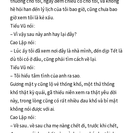
thương cho tôi, ngày đêm chiếu cố cho tôi, và không
hề hỏi han đến lý lịch của tôi bao giờ, cũng chưa bao
giờ xem tôi là kẻ xấu.
Tiểu Vũ nói :
– Vì vậy sau này anh hay lại đây?
Cao Lập nói :
– Lúc ấy tôi đã xem nơi đây là nhà mình, đến dịp Tết là
dù tôi có ở đâu, cũng phải tìm cách về lại.
Tiểu Vũ nói :
– Tôi hiểu tâm tình của anh ra sao.
Gương mặt y cũng lộ vẻ thống khổ, một thứ thống
khổ thật kỳ quái, gã thiếu niên xem ra thật yêu đời
này, trong lòng cũng có rất nhiều đau khổ và bí mật
không nói được với ai.
Cao Lập nói :
– Về sau.. về sau cha mẹ nàng chết đi, trước khi chết,