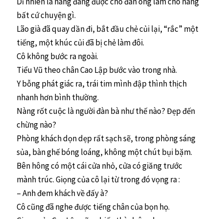
Dĩ nhiên là nàng đáng được cho đàn ông làm cho nàng
bất cứ chuyện gì.
Lão già đã quay dần đi, bắt đầu chẻ củi lại, “rắc” một
tiếng, một khúc củi đã bị chẻ làm đôi.
Cô không bước ra ngoài.
Tiểu Vũ theo chân Cao Lập bước vào trong nhà.
Y bỗng phát giác ra, trái tim mình đập thình thịch
nhanh hơn bình thường.
Nàng rốt cuộc là người đàn bà như thế nào? Đẹp đến
chừng nào?
Phòng khách dọn dẹp rất sạch sẽ, trong phòng sáng
sủa, bàn ghế bóng loáng, không một chút bụi bặm.
Bên hông có một cái cửa nhỏ, cửa có giăng trước
mành trúc. Giọng của cô lại từ trong đó vọng ra :
– Anh đem khách về đấy à?
Cô cũng đã nghe được tiếng chân của bọn họ.