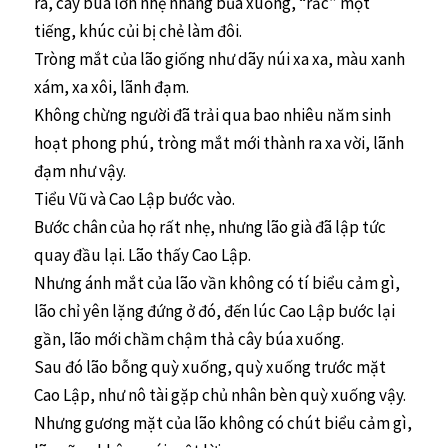
ra, cây búa lớn nhẹ nhàng bủa xuống, “rắc” một
tiếng, khúc củi bị chẻ làm đôi.
Tròng mắt của lão giống như dãy núi xa xa, màu xanh
xám, xa xôi, lãnh đạm.
Không chừng người đã trải qua bao nhiêu năm sinh
hoạt phong phú, tròng mắt mới thành ra xa vời, lãnh
đạm như vậy.
Tiểu Vũ và Cao Lập bước vào.
Bước chân của họ rất nhẹ, nhưng lão già đã lập tức
quay đầu lại. Lão thấy Cao Lập.
Nhưng ánh mắt của lão vần không có tí biểu cảm gì,
lão chỉ yên lặng đứng ở đó, đến lúc Cao Lập bước lại
gần, lão mới chầm chậm thả cây búa xuống.
Sau đó lão bỗng quỳ xuống, quỳ xuống trước mặt
Cao Lập, như nô tài gặp chủ nhân bèn quỳ xuống vậy.
Nhưng gương mặt của lão không có chút biểu cảm gì,