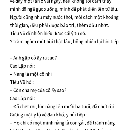
về đây một lần ở vài ngày, nếu không tôi cảm thấy
mình đã ngã gục xuống, mình đã phát điên lên từ lâu.
Người cũng như máy nước thôi, mỗi cách một khoảng
thời gian, đều phải được bảo trì, thêm dầu nhớt.
Tiểu Vũ dĩ nhiên hiểu được cái ý tứ đó.
Y trầm ngâm một hồi thật lâu, bỗng nhiên lại hỏi tiếp
:
– Anh gặp cô ấy ra sao?
Cao Lập nói :
– Nàng là một cô nhi.
Tiểu Vũ hỏi :
– Còn cha mẹ của cô ấy sao?
Cao Lập nói :
– Đã chết rồi, lúc nàng lên mười ba tuổi, đã chết rồi.
Gương mặt y lộ vẻ đau khổ, y nói tiếp :
– Họ chỉ có một mình nàng là con gái, để tránh nàng