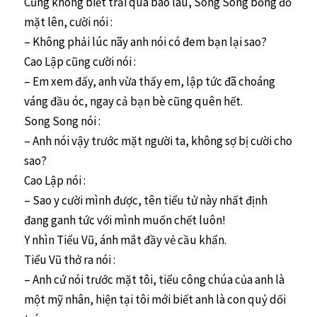
Cũng không biết trải qua bao lâu, Song Song bỗng đỏ
mặt lên, cười nói :
– Không phải lúc nãy anh nói có đem bạn lại sao?
Cao Lập cũng cười nói :
– Em xem đấy, anh vừa thấy em, lập tức đã choáng
váng đầu óc, ngay cả bạn bè cũng quên hết.
Song Song nói :
– Anh nói vậy trước mặt người ta, không sợ bị cười cho
sao?
Cao Lập nói :
– Sao y cười mình được, tên tiểu tử này nhất định
đang ganh tức với mình muốn chết luôn!
Y nhìn Tiểu Vũ, ánh mắt đầy vẻ cầu khẩn.
Tiểu Vũ thở ra nói :
– Anh cứ nói trước mặt tôi, tiểu công chúa của anh là
một mỹ nhân, hiện tại tôi mới biết anh là con quỷ dối