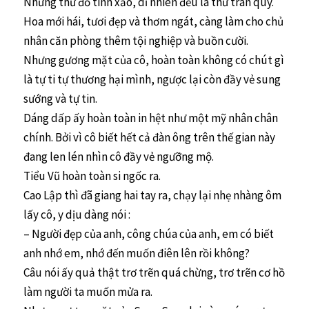
Những thứ đồ tinh xảo, dĩ nhiên đều là thứ trân quý.
Hoa mới hái, tươi đẹp và thơm ngát, càng làm cho chủ
nhân căn phòng thêm tội nghiệp và buồn cười.
Nhưng gương mặt của cô, hoàn toàn không có chút gì
là tự ti tự thương hại mình, ngược lại còn đầy vẻ sung
sướng và tự tin.
Dáng dấp ấy hoàn toàn in hệt như một mỹ nhân chân
chính. Bởi vì cô biết hết cả đàn ông trên thế gian này
đang len lén nhìn cô đầy vẻ ngưỡng mộ.
Tiểu Vũ hoàn toàn si ngốc ra.
Cao Lập thì đã giang hai tay ra, chạy lại nhẹ nhàng ôm
lấy cô, y dịu dàng nói :
– Người đẹp của anh, công chúa của anh, em có biết
anh nhớ em, nhớ đến muốn điên lên rồi không?
Câu nói ấy quả thật trơ trẽn quá chừng, trơ trẽn cơ hồ
làm người ta muốn mửa ra.