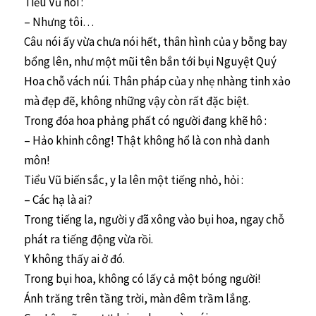
Tiểu Vũ nói :
– Nhưng tôi…
Câu nói ấy vừa chưa nói hết, thân hình của y bỗng bay
bổng lên, như một mũi tên bắn tới bụi Nguyệt Quý
Hoa chỗ vách núi. Thân pháp của y nhẹ nhàng tinh xảo
mà đẹp đẽ, không những vậy còn rất đặc biệt.
Trong đóa hoa phảng phất có người đang khẽ hô :
– Hảo khinh công! Thật không hổ là con nhà danh
môn!
Tiểu Vũ biến sắc, y la lên một tiếng nhỏ, hỏi :
– Các hạ là ai?
Trong tiếng la, người y đã xông vào bụi hoa, ngay chỗ
phát ra tiếng động vừa rồi.
Y không thấy ai ở đó.
Trong bụi hoa, không có lấy cả một bóng người!
Ánh trăng trên tầng trời, màn đêm trầm lắng.