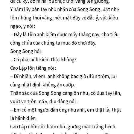
da cũ kỹ, đổ ra hai ba chục thoi vàng lên giường.
Y nắm lấy bàn tay nhỏ nhắn của Song Song, đặt nhẹ
lên những thoi vàng, nét mặt đầy vẻ đắc ý, vừa kiêu
ngạo, y nói :
– Đây là tiền anh kiếm được mấy tháng nay, cho tiểu
công chúa của chúng ta mua đồ chơi đấy.
Song Song hỏi :
– Có phải anh kiếm thật không?
Cao Lập lớn tiếng nói :
– Dĩ nhiên, vì em, anh không bao giờ đi ăn trộm, lại
càng nhất định không ăn cướp.
Thần sắc của Song Song càng ôn nhu, cô đưa tay lên,
vuốt ve trên má y, dịu dàng nói :
– Em có một người đàn ông như anh, em thật là, thật
là hãnh diện.
Cao Lập nhìn cô chăm chú, gương mặt trắng bệch,