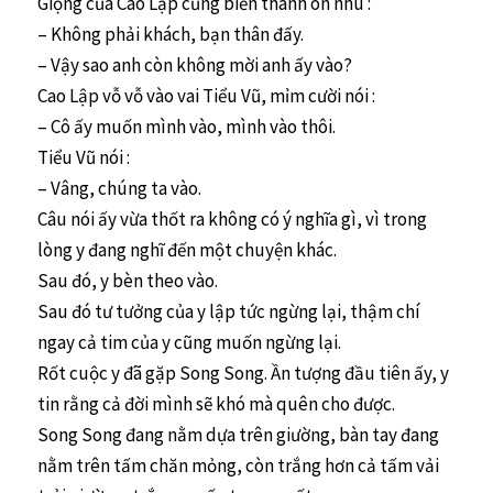
Giọng của Cao Lập cũng biến thành ôn nhu :
– Không phải khách, bạn thân đấy.
– Vậy sao anh còn không mời anh ấy vào?
Cao Lập vỗ vỗ vào vai Tiểu Vũ, mỉm cười nói :
– Cô ấy muốn mình vào, mình vào thôi.
Tiểu Vũ nói :
– Vâng, chúng ta vào.
Câu nói ấy vừa thốt ra không có ý nghĩa gì, vì trong
lòng y đang nghĩ đến một chuyện khác.
Sau đó, y bèn theo vào.
Sau đó tư tưởng của y lập tức ngừng lại, thậm chí
ngay cả tim của y cũng muốn ngừng lại.
Rốt cuộc y đã gặp Song Song. Ần tượng đầu tiên ấy, y
tin rằng cả đời mình sẽ khó mà quên cho được.
Song Song đang nằm dựa trên giường, bàn tay đang
nằm trên tấm chăn mỏng, còn trắng hơn cả tấm vải