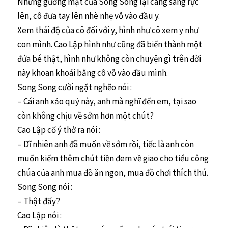
Nhưng gương mặt của Song Song lại càng sáng rực
lên, cô đưa tay lên nhè nhẹ vỗ vào đầu y.
Xem thái độ của cô đối với y, hình như cô xem y như
con mình. Cao Lập hình như cũng đã biến thành một
đứa bé thật, hình như không còn chuyện gì trên đời
này khoan khoái bằng cô vỗ vào đầu mình.
Song Song cười ngặt nghẽo nói :
– Cái anh xảo quỷ này, anh mà nghĩ đến em, tại sao
còn không chịu về sớm hơn một chút?
Cao Lập cố ý thở ra nói :
– Dĩ nhiên anh đã muốn về sớm rồi, tiếc là anh còn
muốn kiếm thêm chút tiền đem về giao cho tiểu công
chúa của anh mua đồ ăn ngon, mua đồ chơi thích thú.
Song Song nói :
– Thật đấy?
Cao Lập nói :