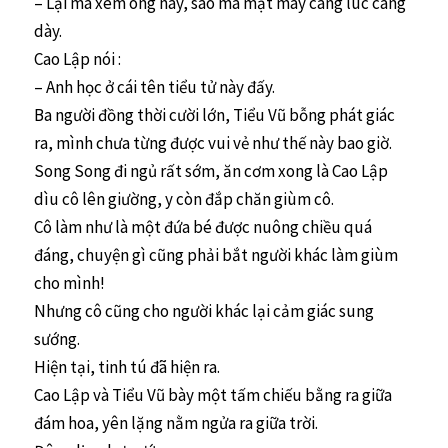
– Lại mà xem ông này, sao mà mặt mày càng lúc càng
dày.
Cao Lập nói :
– Anh học ở cái tên tiểu tử này đấy.
Ba người đồng thời cười lớn, Tiểu Vũ bỗng phát giác
ra, mình chưa từng được vui vẻ như thế này bao giờ.
Song Song đi ngủ rất sớm, ăn cơm xong là Cao Lập
dìu cô lên giường, y còn đắp chăn giùm cô.
Cô làm như là một đứa bé được nuông chiều quá
đáng, chuyện gì cũng phải bắt người khác làm giùm
cho mình!
Nhưng cô cũng cho người khác lại cảm giác sung
sướng.
Hiện tại, tinh tú đã hiện ra.
Cao Lập và Tiểu Vũ bày một tấm chiếu bằng ra giữa
đám hoa, yên lặng nằm ngửa ra giữa trời.