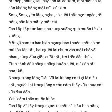
rất đẹp, nhưng sau này anh lại đó xem, mới biết cô ta
còn không bằng một nửa của em.
Song Song yên lặng nghe, cô cười thật ngọt ngào, rồi
bỗng hôn lên mặt y một cái.
Cao Lập lập tức làm như sung sướng quá muốn té xỉu
xuống.
Một gã nam tử hán hiên ngang bảy thước, một cô bé
mù lòa tàn tật, hai người lại chụm vào một chỗ với
nhau, cùng đùa giỡn cười cợt, trơ trẽn đến thú vị.
Tình cảnh đó không những buồn cười, mà còn rất
hoạt kê.
Nhưng trong lòng Tiểu Vũ lại không có tí gì là diễu
cợt, ngược lại trong lòng y còn cảm thấy vừa chua xót
vừa đau đớn.
Y chỉ cảm thấy muốn khóc.
Cao Lập đã lấy trong người ra một cái hầu bao bằng