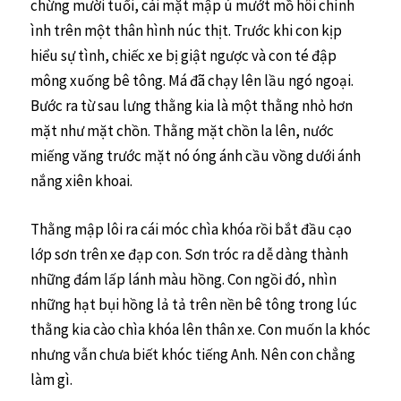
chừng mười tuổi, cái mặt mập ú mướt mồ hôi chình
ình trên một thân hình núc thịt. Trước khi con kịp
hiểu sự tình, chiếc xe bị giật ngược và con té đập
mông xuống bê tông. Má đã chạy lên lầu ngó ngoại.
Bước ra từ sau lưng thằng kia là một thằng nhỏ hơn
mặt như mặt chồn. Thằng mặt chồn la lên, nước
miếng văng trước mặt nó óng ánh cầu vồng dưới ánh
nắng xiên khoai.
Thằng mập lôi ra cái móc chìa khóa rồi bắt đầu cạo
lớp sơn trên xe đạp con. Sơn tróc ra dễ dàng thành
những đám lấp lánh màu hồng. Con ngồi đó, nhìn
những hạt bụi hồng lả tả trên nền bê tông trong lúc
thằng kia cào chìa khóa lên thân xe. Con muốn la khóc
nhưng vẫn chưa biết khóc tiếng Anh. Nên con chẳng
làm gì.