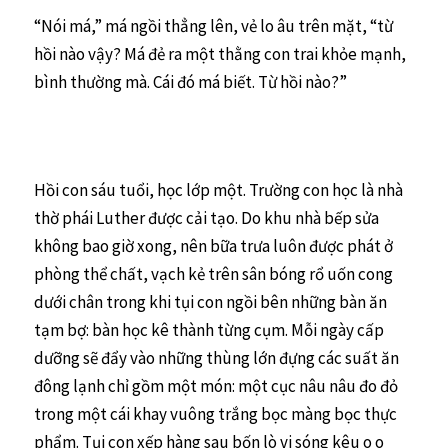
“Nói má,” má ngồi thẳng lên, vẻ lo âu trên mặt, “từ
hồi nào vậy? Má đẻ ra một thằng con trai khỏe mạnh,
bình thường mà. Cái đó má biết. Từ hồi nào?”
Hồi con sáu tuổi, học lớp một. Trường con học là nhà
thờ phái Luther được cải tạo. Do khu nhà bếp sửa
không bao giờ xong, nên bữa trưa luôn được phát ở
phòng thể chất, vạch kẻ trên sân bóng rổ uốn cong
dưới chân trong khi tụi con ngồi bên những bàn ăn
tạm bợ: bàn học kê thành từng cụm. Mỗi ngày cấp
dưỡng sẽ đẩy vào những thùng lớn đựng các suất ăn
đông lạnh chỉ gồm một món: một cục nâu nâu đo đỏ
trong một cái khay vuông trắng bọc màng bọc thực
phẩm. Tụi con xếp hàng sau bốn lò vi sóng kêu o o