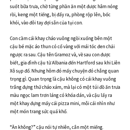
suốt bữa trưa, chờ từng phần ăn một được hâm nóng
rồi, keng một tiếng, bị đẩy ra, phồng rộp lên, bốc
khói, vào đôi tay đợi sẵn của tụi con.
Con cầm cái khay cháo vuông ngồi xuống bên một
cậu bé mặc áo thun có cổ vàng với mái tóc đen chải
ngược ra sau. Cậu tên Gramoz và, về sau con được
biết, gia đình cậu từ Albania đến Hartford sau khi Liên
Xô sụp đổ. Nhưng hôm đó mấy chuyện đó chẳng quan
trọng gì. Quan trọng là cậu không có cái khay vuông
trắng đựng thứ cháo xám, mà lại có một túi đồ ăn trưa
màu ngọc lam trơn láng có khóa dán, và cậu lấy ra
một khay đựng mấy cái pizza mini, mỗi cái nhìn như
một món trang sức quá khổ.
“Ăn không?” cậu nói tự nhiên, cắn một miếng.