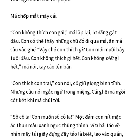
Má chớp mắt mấy cái.
“Con không thích con gái,” má lặp lại, lơ đãng gật
đầu. Con có thể thấy những chữ đó đi qua má, ấn má
sâu vào ghế. “Vậy chớ con thích
gì
? Con mới mười bảy
tuổi đầu. Con không thích gì hết. Con không
biết
gì
hết,” má nói, tay cào lên bàn.
“Con thích con trai,” con nói, cố giữ giọng bình tĩnh.
Nhưng câu nói ngắc ngứ trong miệng. Cái ghế má ngồi
cót két khi má chúi tới.
“Sô cô la! Con muốn sô cô la!” Một đám con nít mặc
áo thun màu xanh ngọc thùng thình, vừa hái táo về –
nhìn mấy túi giấy đựng đầy táo là biết, lao vào quán,