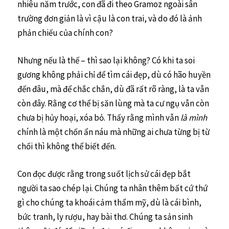
nhiêu năm trước, con đã đi theo Gramoz ngoài sân
trường đơn giản là vì cậu là con trai, và do đó là ảnh
phản chiếu của chính con?
Nhưng nếu là thế – thì sao lại không? Có khi ta soi
gương không phải chỉ để tìm cái đẹp, dù có hão huyền
đến đâu, mà để chắc chắn, dù đã rất rõ ràng, là ta vẫn
còn đây. Rằng cơ thể bị săn lùng mà ta cư ngụ vẫn còn
chưa bị hủy hoại, xóa bỏ. Thấy rằng mình vẫn
là
mình
chính là một chốn ẩn náu mà những ai chưa từng bị từ
chối thì không thể biết đến.
Con đọc được rằng trong suốt lịch sử cái đẹp bắt
người ta sao chép lại. Chúng ta nhân thêm bất cứ thứ
gì cho chúng ta khoái cảm thẩm mỹ, dù là cái bình,
bức tranh, ly rượu, hay bài thơ. Chúng ta sản sinh