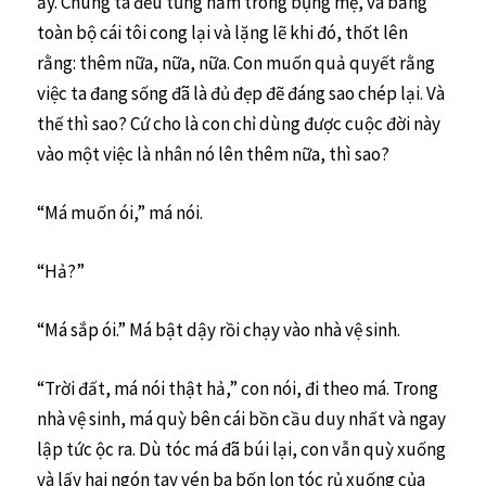
ấy. Chúng ta đều từng nằm trong bụng mẹ, và bằng
toàn bộ cái tôi cong lại và lặng lẽ khi đó, thốt lên
rằng: thêm nữa, nữa, nữa. Con muốn quả quyết rằng
việc ta đang sống đã là đủ đẹp đẽ đáng sao chép lại. Và
thế thì sao? Cứ cho là con chỉ dùng được cuộc đời này
vào một việc là nhân nó lên thêm nữa, thì sao?
“Má muốn ói,” má nói.
“Hả?”
“Má sắp ói.” Má bật dậy rồi chạy vào nhà vệ sinh.
“Trời đất, má nói thật hả,” con nói, đi theo má. Trong
nhà vệ sinh, má quỳ bên cái bồn cầu duy nhất và ngay
lập tức ộc ra. Dù tóc má đã búi lại, con vẫn quỳ xuống
và lấy hai ngón tay vén ba bốn lọn tóc rủ xuống của