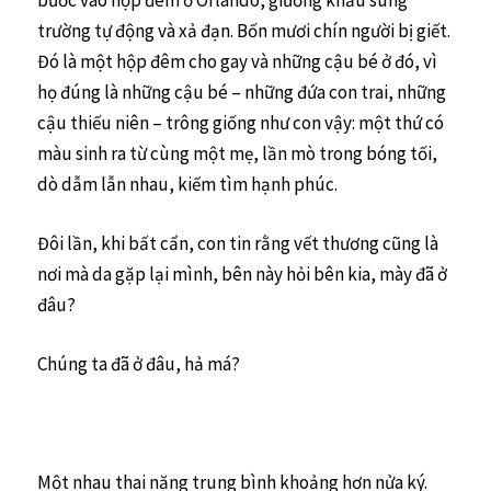
bước vào hộp đêm ở Orlando, giương khẩu súng
trường tự động và xả đạn. Bốn mươi chín người bị giết.
Đó là một hộp đêm cho gay và những cậu bé ở đó, vì
họ đúng là những cậu bé – những đứa con trai, những
cậu thiếu niên – trông giống như con vậy: một thứ có
màu sinh ra từ cùng một mẹ, lần mò trong bóng tối,
dò dẫm lẫn nhau, kiếm tìm hạnh phúc.
Đôi lần, khi bất cẩn, con tin rằng vết thương cũng là
nơi mà da gặp lại mình, bên này hỏi bên kia, mày đã ở
đâu?
Chúng ta đã ở đâu, hả má?
Một nhau thai nặng trung bình khoảng hơn nửa ký.