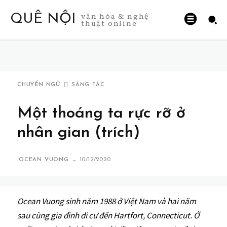
văn hóa & nghệ
QUÊ NỘI
thuật online
CHUYỂN NGỮ
SÁNG TÁC
Một thoáng ta rực rỡ ở
nhân gian (trích)
-
OCEAN VUONG
10/12/2020
Ocean Vuong sinh năm 1988 ở Việt Nam và hai năm
sau cùng gia đình di cư đến Hartfort, Connecticut. Ở