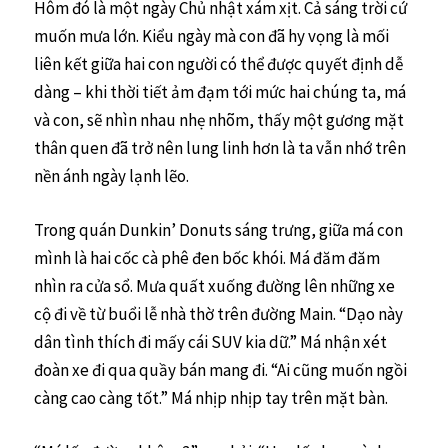
Hôm đó là một ngày Chủ nhật xám xịt. Cả sáng trời cứ
muốn mưa lớn. Kiểu ngày mà con đã hy vọng là mối
liên kết giữa hai con người có thể được quyết định dễ
dàng – khi thời tiết ảm đạm tới mức hai chúng ta, má
và con, sẽ nhìn nhau nhẹ nhõm, thấy một gương mặt
thân quen đã trở nên lung linh hơn là ta vẫn nhớ trên
nền ánh ngày lạnh lẽo.
Trong quán Dunkin’ Donuts sáng trưng, giữa má con
mình là hai cốc cà phê đen bốc khói. Má đăm đăm
nhìn ra cửa sổ. Mưa quất xuống đường lên những xe
cộ đi về từ buổi lễ nhà thờ trên đường Main. “Dạo này
dân tình thích đi mấy cái SUV kia dữ.” Má nhận xét
đoàn xe đi qua quầy bán mang đi. “Ai cũng muốn ngồi
càng cao càng tốt.” Má nhịp nhịp tay trên mặt bàn.