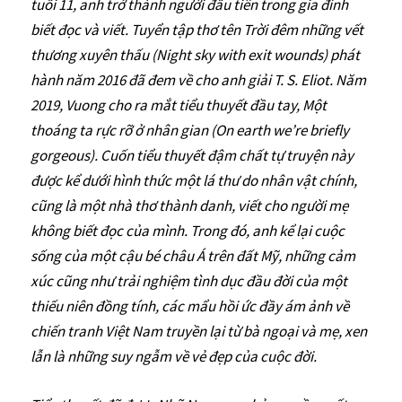
tuổi 11, anh trở thành người đầu tiên trong gia đình
biết đọc và viết. Tuyển tập thơ tên Trời đêm những vết
thương xuyên thấu (Night sky with exit wounds) phát
hành năm 2016 đã đem về cho anh giải T. S. Eliot. Năm
2019, Vuong cho ra mắt tiểu thuyết đầu tay, Một
thoáng ta rực rỡ ở nhân gian (On earth we’re briefly
gorgeous). Cuốn tiểu thuyết đậm chất tự truyện này
được kể dưới hình thức một lá thư do nhân vật chính,
cũng là một nhà thơ thành danh, viết cho người mẹ
không biết đọc của mình. Trong đó, anh kể lại cuộc
sống của một cậu bé châu Á trên đất Mỹ, những cảm
xúc cũng như trải nghiệm tình dục đầu đời của một
thiếu niên đồng tính, các mẩu hồi ức đầy ám ảnh về
chiến tranh Việt Nam truyền lại từ bà ngoại và mẹ, xen
lẫn là những suy ngẫm về vẻ đẹp của cuộc đời.