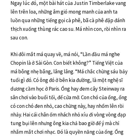
Ngay lúc đó, một bài hát của Justin Timberlake vang
lên trên loa, những âm gió mong manh của anh ta
luồn qua những tiếng gọi cà phê, bã cà phê đập đánh
thịch xuống thùng rác cao su. Má nhìn con, rồi nhìn ra
sau con.
Khi đôi mắt má quay về, má nói, “Lần đầu má nghe
Chopin là ở Sài Gòn. Con biết không?” Tiếng Việt của
má bỗng nhẹ bẫng, lâng lâng. “Má chắc chừng sáu bảy
tuổi gì đó. Có ông đó ở bên kia đường, là một nghệ sĩ
dương cầm học ở Paris. Ổng hay đem cây Steinway ra
sân chơi vào buổi tối, để cửa mở. Con chó của ổng, ổng
có con chó đen nhỏ, cao chừng này, hay nhổm lên rồi
nhảy. Hai cái chân ốm nhách nhỏ xíu đi vòng vòng đạp
tung bụi lên nhưng ông kia chả bao giờ để ý mà chỉ
nhắm mắt chơi nhạc. Đó là quyền năng của ổng. Ổng