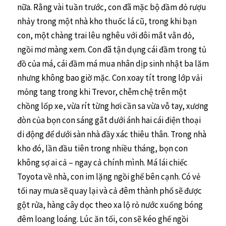
nữa. Rằng vài tuần trước, con đã mặc bộ đầm đỏ rượu
nhảy trong một nhà kho thuốc lá cũ, trong khi bạn
con, một chàng trai lêu nghêu với đôi mắt vằn đỏ,
ngồi mơ màng xem. Con đã tận dụng cái đầm trong tủ
đồ của má, cái đầm má mua nhân dịp sinh nhật ba lăm
nhưng không bao giờ mặc. Con xoay tít trong lớp vải
mỏng tang trong khi Trevor, chễm chệ trên một
chồng lốp xe, vừa rít từng hơi cần sa vừa vỗ tay, xương
đòn của bọn con sáng gắt dưới ánh hai cái điện thoại
di động để dưới sàn nhà đầy xác thiêu thân. Trong nhà
kho đó, lần đầu tiên trong nhiều tháng, bọn con
không sợ ai cả – ngay cả chính mình. Má lái chiếc
Toyota về nhà, con im lặng ngồi ghế bên cạnh. Có vẻ
tối nay mưa sẽ quay lại và cả đêm thành phố sẽ được
gột rửa, hàng cây dọc theo xa lộ rỏ nước xuống bóng
đêm loang loáng. Lúc ăn tối, con sẽ kéo ghế ngồi