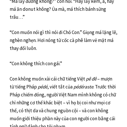
“Má lấy đường không?” con hỏi. “Hay lấy kem, à, hay
má ăn donut không? Ủa mà, má thích bánh sừng
trâu…”
“Con muốn nói gì thì nói đi Chó Con.” Giọng má lặng lẽ,
nghèn nghẹn. Hơi nóng từ cốc cà phê làm vẻ mặt má
thay đổi luôn.
“Con không thích con gái.”
Con không muốn xài cái chữ tiếng Việt
pê đê
– mượn
từ tiếng Pháp
pédé
, viết tắt của
pédéraste
. Trước thời
Pháp chiếm đóng, người Việt Nam mình không có chữ
chỉ những cơ thể khác biệt – vì họ bị coi như mọi cơ
thể, có thịt da và chung nguồn cội – và con không
muốn giới thiệu phần này của con người con bằng cái
tính ngữ dành cho tội phạm.