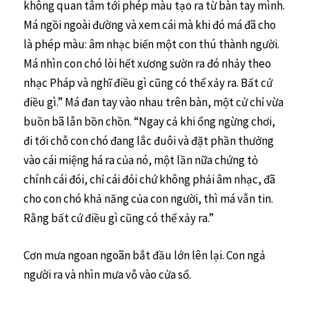
không quan tâm tới phép màu tạo ra từ bàn tay mình.
Má ngồi ngoài đường và xem cái mà khi đó má đã cho
là phép màu: âm nhạc biến một con thú thành người.
Má nhìn con chó lòi hết xương sườn ra đó nhảy theo
nhạc Pháp và nghĩ điều gì cũng có thể xảy ra. Bất cứ
điều gì.” Má đan tay vào nhau trên bàn, một cử chỉ vừa
buồn bã lẫn bồn chồn. “Ngay cả khi ổng ngừng chơi,
đi tới chỗ con chó đang lắc đuôi và đặt phần thưởng
vào cái miệng há ra của nó, một lần nữa chứng tỏ
chính cái đói, chỉ cái đói chứ không phải âm nhạc, đã
cho con chó khả năng của con người, thì má vẫn tin.
Rằng bất cứ điều gì cũng có thể xảy ra.”
Cơn mưa ngoan ngoãn bắt đầu lớn lên lại. Con ngả
người ra và nhìn mưa vỗ vào cửa sổ.