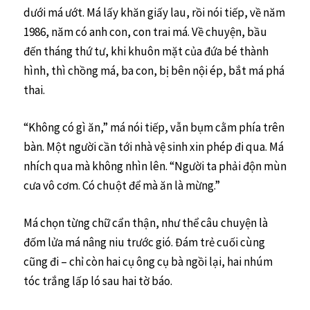
dưới má ướt. Má lấy khăn giấy lau, rồi nói tiếp, về năm
1986, năm có anh con, con trai má. Về chuyện, bầu
đến tháng thứ tư, khi khuôn mặt của đứa bé thành
hình, thì chồng má, ba con, bị bên nội ép, bắt má phá
thai.
“Không có gì ăn,” má nói tiếp, vẫn bụm cằm phía trên
bàn. Một người cần tới nhà vệ sinh xin phép đi qua. Má
nhích qua mà không nhìn lên. “Người ta phải độn mùn
cưa vô cơm. Có chuột để mà ăn là mừng.”
Má chọn từng chữ cẩn thận, như thể câu chuyện là
đốm lửa má nâng niu trước gió. Đám trẻ cuối cùng
cũng đi – chỉ còn hai cụ ông cụ bà ngồi lại, hai nhúm
tóc trắng lấp ló sau hai tờ báo.