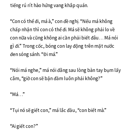
tiếng rú rít hào hứng vang khắp quán.
“Con có thể đi, má à,” con đề nghị. “Nếu má không
chấp nhận thì con có thể đi. Má sẽ không phải lo về
con nữa và cũng không ai cần phải biết đâu… Má nói
gì đi.” Trong cốc, bóng con lay động trên mặt nước
đen sóng sánh. “Đi má.”
“Nói má nghe,” má nói đằng sau lòng bàn tay bụm lấy
cằm, “giờ con sẽ bận đầm luôn phải không?”
“Má…”
“Tụi nó sẽ giết con,” má lắc đầu, “con biết mà.”
“Ai giết con?”