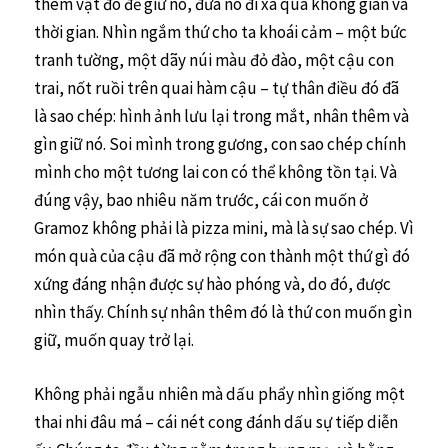
thêm vật đó để giữ nó, đưa nó đi xa qua không gian và
thời gian. Nhìn ngắm thứ cho ta khoái cảm – một bức
tranh tường, một dãy núi màu đỏ đào, một cậu con
trai, nốt ruồi trên quai hàm cậu – tự thân điều đó đã
là sao chép: hình ảnh lưu lại trong mắt, nhân thêm và
gìn giữ nó. Soi mình trong gương, con sao chép chính
mình cho một tương lai con có thể không tồn tại. Và
đúng vậy, bao nhiêu năm trước, cái con muốn ở
Gramoz không phải là pizza mini, mà là sự sao chép. Vì
món quà của cậu đã mở rộng con thành một thứ gì đó
xứng đáng nhận được sự hào phóng và, do đó, được
nhìn thấy. Chính sự nhân thêm đó là thứ con muốn gìn
giữ, muốn quay trở lại.
Không phải ngẫu nhiên mà dấu phẩy nhìn giống một
thai nhi đâu má – cái nét cong đánh dấu sự tiếp diễn