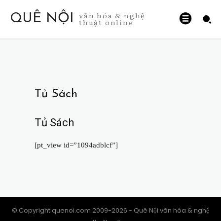
văn hóa & nghệ
QUÊ NỘI
thuật online
Tủ Sách
Tủ Sách
[pt_view id=”1094adblcf”]
© Copyright quenoi.com 2009-2026 - Quê Nội văn hóa & nghệ