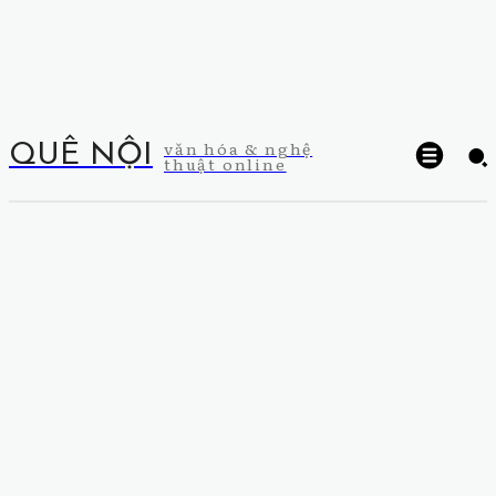
văn hóa & nghệ
QUÊ NỘI
thuật online