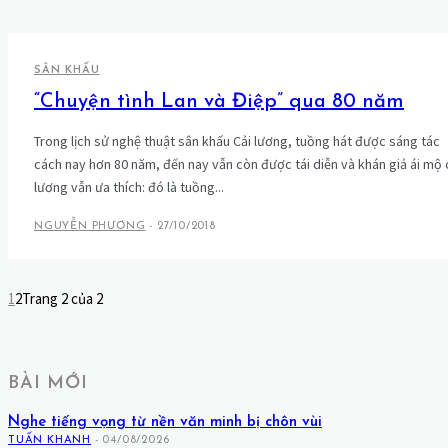
SÂN KHẤU
“Chuyện tình Lan và Điệp” qua 80 năm
Trong lịch sử nghệ thuật sân khấu Cải lương, tuồng hát được sáng tác
cách nay hơn 80 năm, đến nay vẫn còn được tái diễn và khán giả ái mộ 
lương vẫn ưa thích: đó là tuồng...
NGUYỄN PHƯƠNG
-
27/10/2018
1
2
Trang 2 của 2
BÀI MỚI
Nghe tiếng vọng từ nền văn minh bị chôn vùi
TUẤN KHANH
-
04/08/2026