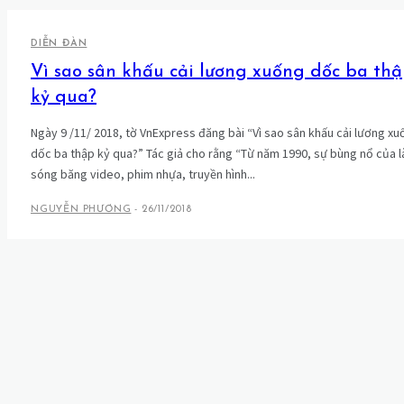
DIỄN ĐÀN
Vì sao sân khấu cải lương xuống dốc ba th
kỷ qua?
Ngày 9 /11/ 2018, tờ VnExpress đăng bài “Vì sao sân khấu cải lương xu
dốc ba thập kỷ qua?” Tác giả cho rằng “Từ năm 1990, sự bùng nổ của l
sóng băng video, phim nhựa, truyền hình...
NGUYỄN PHƯƠNG
-
26/11/2018