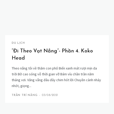
DU LỊCH
“Đi Theo Vạt Nắng”- Phần 4. Koko
Head
Theo nắng tôi về thăm con phố Biển xanh mát rượi mịn da
trời Bờ cao sóng vỗ thời gian vỡ Bám víu chần trần năm
tháng vơi. Văng vẵng đâu đây chim hót lời Chuyền cành nhảy
nhót, giọng...
TRẦN TRÍ NĂNG
-
03/08/2021