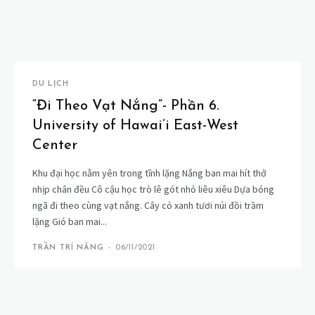
DU LỊCH
“Đi Theo Vạt Nắng”- Phần 6.
University of Hawai’i East-West
Center
Khu đại học nằm yên trong tĩnh lặng Nắng ban mai hít thở
nhịp chân đều Cô cậu học trò lê gót nhỏ liêu xiêu Dựa bóng
ngã đi theo cùng vạt nắng. Cây cỏ xanh tươi núi đồi trầm
lặng Gió ban mai...
TRẦN TRÍ NĂNG
-
06/11/2021