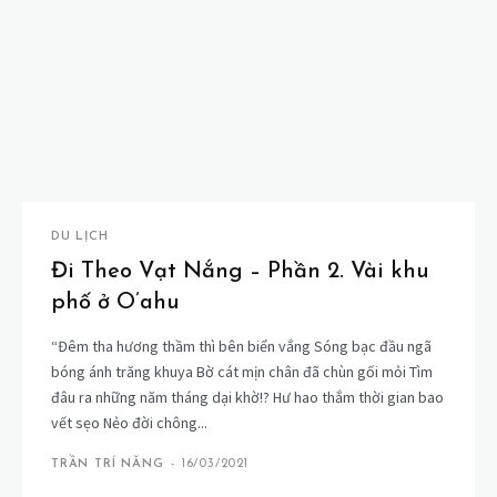
DU LỊCH
Đi Theo Vạt Nắng – Phần 2. Vài khu
phố ở O’ahu
“Đêm tha hương thầm thì bên biển vắng Sóng bạc đầu ngã
bóng ánh trăng khuya Bờ cát mịn chân đã chùn gối mỏi Tìm
đâu ra những năm tháng dại khờ!? Hư hao thắm thời gian bao
vết sẹo Nẻo đời chông...
TRẦN TRÍ NĂNG
-
16/03/2021