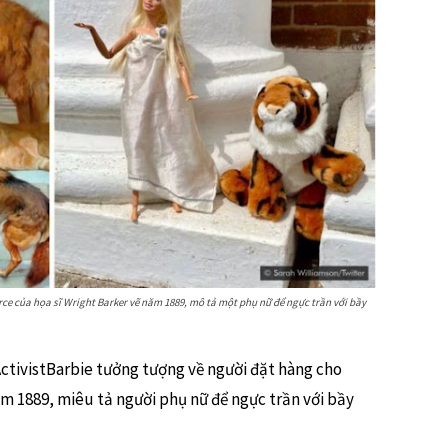
irce của họa sĩ Wright Barker vẽ năm 1889, mô tả một phụ nữ để ngực trần với bầy
ctivistBarbie tưởng tượng về người đặt hàng cho
ăm 1889, miêu tả người phụ nữ để ngực trần với bầy