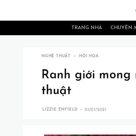
TRANG NHÀ
CHUYÊN 
NGHỆ THUẬT
HỘI HỌA
Ranh giới mong 
thuật
-
LIZZIE ENFIELD
01/01/2021