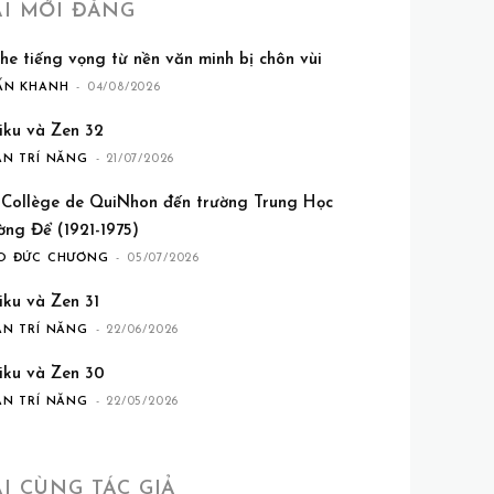
ÀI MỚI ĐĂNG
he tiếng vọng từ nền văn minh bị chôn vùi
ẤN KHANH
-
04/08/2026
iku và Zen 32
ẦN TRÍ NĂNG
-
21/07/2026
 Collège de QuiNhon đến trường Trung Học
ờng Để (1921-1975)
O ĐỨC CHƯƠNG
-
05/07/2026
iku và Zen 31
ẦN TRÍ NĂNG
-
22/06/2026
iku và Zen 30
ẦN TRÍ NĂNG
-
22/05/2026
ÀI CÙNG TÁC GIẢ