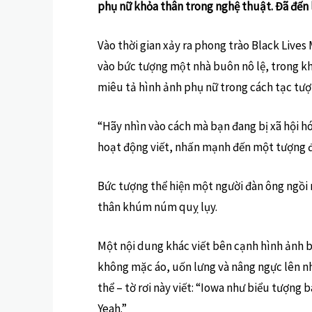
phụ nữ khỏa thân trong nghệ thuật. Đã đến 
Vào thời gian xảy ra phong trào Black Lives
vào bức tượng một nhà buôn nô lệ, trong k
miêu tả hình ảnh phụ nữ trong cách tạc tượ
“Hãy nhìn vào cách mà bạn đang bị xã hội hó
hoạt động viết, nhấn mạnh đến một tượng đ
Bức tượng thể hiện một người đàn ông ngồi
thân khúm núm quỵ lụy.
Một nội dung khác viết bên cạnh hình ảnh 
không mặc áo, uốn lưng và nâng ngực lên nh
thể – tờ rơi này viết: “Iowa như biểu tượng
Yeah.”