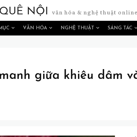
QUÊ NỘI
văn hóa & nghệ thuật onlin
MỤC
VĂN HÓA
NGHỆ THUẬT
SÁNG TÁC
manh giữa khiêu dâm v