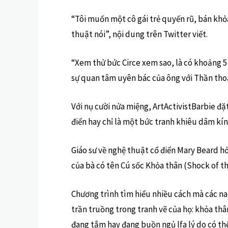
“Tôi muốn một cô gái trẻ quyến rũ, bán khỏa
thuật nói”, nội dung trên Twitter viết.
“Xem thử bức Circe xem sao, là có khoảng 5 
sự quan tâm uyên bác của ông với Thần thoạ
Với nụ cười nửa miệng, ArtActivistBarbie đặ
điển hay chỉ là một bức tranh khiêu dâm kín 
Giáo sư về nghệ thuật cổ điển Mary Beard hỏ
của bà có tên Cú sốc Khỏa thân (Shock of t
Chương trình tìm hiểu nhiều cách mà các nam
trần truồng trong tranh vẽ của họ: khỏa thâ
đang tắm hay đang buồn ngủ lfa lý do có th