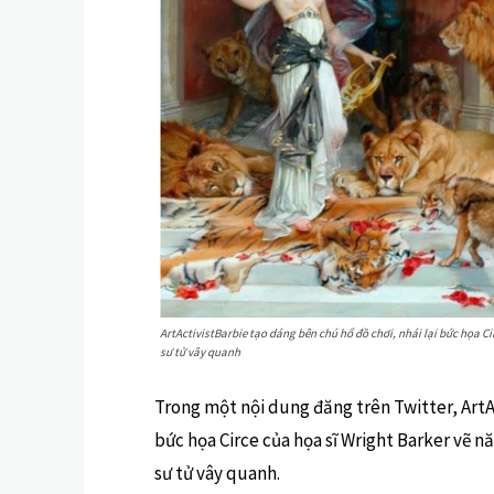
ArtActivistBarbie tạo dáng bên chú hổ đồ chơi, nhái lại bức họa C
sư tử vây quanh
Trong một nội dung đăng trên Twitter, ArtA
bức họa Circe của họa sĩ Wright Barker vẽ n
sư tử vây quanh.