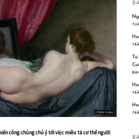
B
Ng
TU
Ha
TR
Từ
Cư
ĐÀ
Ha
TR
Ha
TR
ến công chúng chú ý tới việc miêu tả cơ thể người
B