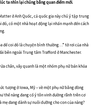
lúc ta nhìn lại chúng bằng quan điểm mới.
 Matter ở Anh Quốc, cả quốc gia này chú ý tập trung
hi đó, có một nhà hoạt động lại nhấn mạnh đến cách
ng.
a để coi đó là chuyện bình thường…” tờ rơi của nhà
ài bên ngoài Trung tâm Trafford ở Manchester.
 rửa chân, vây quanh là một nhóm phụ nữ bán khỏa
bức tượng ở Iowa, Mỹ – về một phụ nữ bằng đồng
ư thể nàng đang cố ý tôn vinh đường rãnh trên cơ
 bà mẹ đang dành sự nuôi dưỡng cho con của nàng?