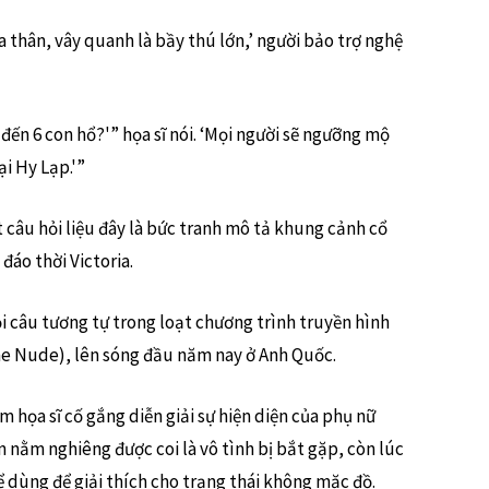
 thân, vây quanh là bầy thú lớn,’ người bảo trợ nghệ
đến 6 con hổ?'” họa sĩ nói. ‘Mọi người sẽ ngưỡng mộ
i Hy Lạp.'”
t câu hỏi liệu đây là bức tranh mô tả khung cảnh cổ
đáo thời Victoria.
i câu tương tự trong loạt chương trình truyền hình
he Nude), lên sóng đầu năm nay ở Anh Quốc.
 họa sĩ cố gắng diễn giải sự hiện diện của phụ nữ
n nằm nghiêng được coi là vô tình bị bắt gặp, còn lúc
ể dùng để giải thích cho trạng thái không mặc đồ.