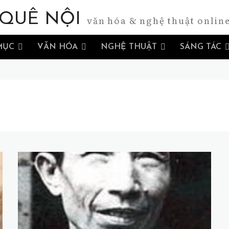
QUÊ NỘI
văn hóa & nghệ thuật onlin
MỤC
VĂN HÓA
NGHỆ THUẬT
SÁNG TÁC