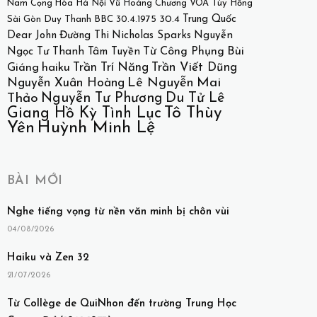
Nam Cọng Hòa
Hà Nội
Vũ Hoàng Chương
VOA
Túy Hồng
30.4
Trung Quốc
Sài Gòn
Duy Thanh
BBC
30.4.1975
Dear John
Đường Thi
Nicholas Sparks
Nguyễn
Bùi
Từ Công Phụng
Ngọc Tư
Thanh Tâm Tuyền
Giáng
haiku
Trần Trí Năng
Trần Viết Dũng
Lê Nguyễn
Mai
Nguyễn Xuân Hoàng
Nguyễn Tư Phương
Du Tử Lê
Thảo
Tô Thùy
Giang Hồ Kỳ Tình Lục
Huỳnh Minh Lệ
Yên
BÀI MỚI
Nghe tiếng vọng từ nền văn minh bị chôn vùi
04/08/2026
Haiku và Zen 32
21/07/2026
Từ Collège de QuiNhon đến trường Trung Học