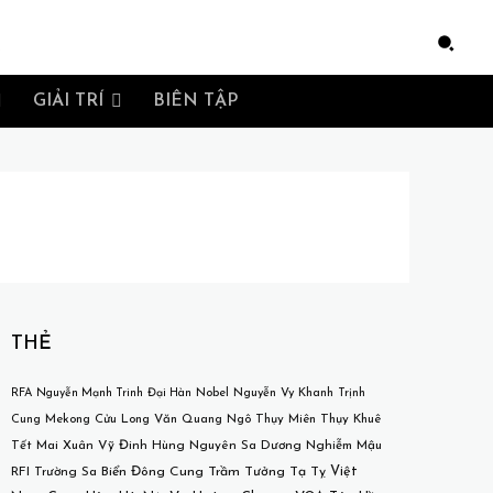
e
GIẢI TRÍ
BIÊN TẬP
THẺ
RFA
Nguyễn Mạnh Trinh
Đại Hàn
Nobel
Nguyễn Vy Khanh
Trịnh
Mekong
Cửu Long
Văn Quang
Ngô Thụy Miên
Thụy Khuê
Cung
Tết
Mai Xuân Vỹ
Đinh Hùng
Nguyên Sa
Dương Nghiễm Mậu
Việt
RFI
Trường Sa
Biển Đông
Cung Trầm Tưởng
Tạ Tỵ