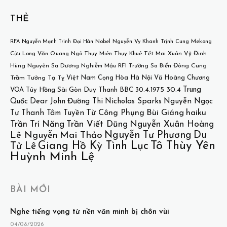
THẺ
Mekong
RFA
Nguyễn Mạnh Trinh
Đại Hàn
Nobel
Nguyễn Vy Khanh
Trịnh Cung
Cửu Long
Văn Quang
Ngô Thụy Miên
Thụy Khuê
Tết
Mai Xuân Vỹ
Đinh
Hùng
Nguyên Sa
Dương Nghiễm Mậu
RFI
Trường Sa
Biển Đông
Cung
Việt Nam Cọng Hòa
Hà Nội
Vũ Hoàng Chương
Trầm Tưởng
Tạ Tỵ
30.4
Trung
VOA
Túy Hồng
Sài Gòn
Duy Thanh
BBC
30.4.1975
Quốc
Dear John
Đường Thi
Nicholas Sparks
Nguyễn Ngọc
Bùi Giáng
haiku
Từ Công Phụng
Tư
Thanh Tâm Tuyền
Trần Trí Năng
Trần Viết Dũng
Nguyễn Xuân Hoàng
Nguyễn Tư Phương
Du
Lê Nguyễn
Mai Thảo
Tô Thùy Yên
Giang Hồ Kỳ Tình Lục
Tử Lê
Huỳnh Minh Lệ
BÀI MỚI
Nghe tiếng vọng từ nền văn minh bị chôn vùi
04/08/2026