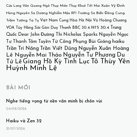
Cửu Long
Văn Quang
Ngô Thụy Miên
Thụy Khuê
Tết
Mai Xuân Vỹ
Đinh
Hùng
Nguyên Sa
Dương Nghiễm Mậu
RFI
Trường Sa
Biển Đông
Cung
Việt Nam Cọng Hòa
Hà Nội
Vũ Hoàng Chương
Trầm Tưởng
Tạ Tỵ
30.4
Trung
VOA
Túy Hồng
Sài Gòn
Duy Thanh
BBC
30.4.1975
Quốc
Dear John
Đường Thi
Nicholas Sparks
Nguyễn Ngọc
Bùi Giáng
haiku
Từ Công Phụng
Tư
Thanh Tâm Tuyền
Trần Trí Năng
Trần Viết Dũng
Nguyễn Xuân Hoàng
Nguyễn Tư Phương
Du
Lê Nguyễn
Mai Thảo
Tô Thùy Yên
Giang Hồ Kỳ Tình Lục
Tử Lê
Huỳnh Minh Lệ
BÀI MỚI
Nghe tiếng vọng từ nền văn minh bị chôn vùi
04/08/2026
Haiku và Zen 32
21/07/2026