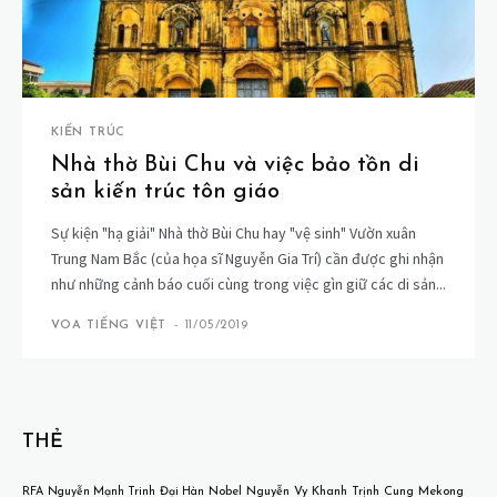
KIẾN TRÚC
Nhà thờ Bùi Chu và việc bảo tồn di
sản kiến trúc tôn giáo
Sự kiện "hạ giải" Nhà thờ Bùi Chu hay "vệ sinh" Vườn xuân
Trung Nam Bắc (của họa sĩ Nguyễn Gia Trí) cần được ghi nhận
như những cảnh báo cuối cùng trong việc gìn giữ các di sản...
VOA TIẾNG VIỆT
-
11/05/2019
THẺ
Mekong
RFA
Nguyễn Mạnh Trinh
Đại Hàn
Nobel
Nguyễn Vy Khanh
Trịnh Cung