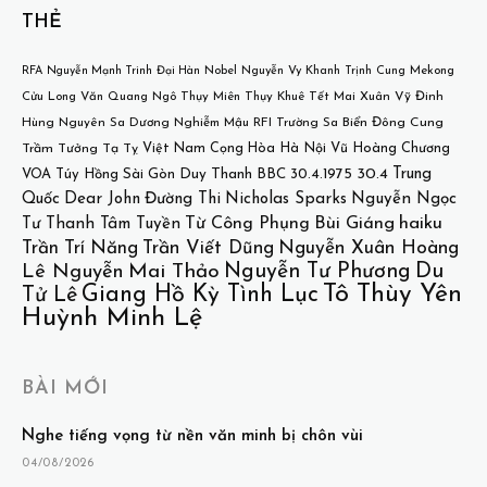
THẺ
Mekong
RFA
Nguyễn Mạnh Trinh
Đại Hàn
Nobel
Nguyễn Vy Khanh
Trịnh Cung
Cửu Long
Văn Quang
Ngô Thụy Miên
Thụy Khuê
Tết
Mai Xuân Vỹ
Đinh
Hùng
Nguyên Sa
Dương Nghiễm Mậu
RFI
Trường Sa
Biển Đông
Cung
Việt Nam Cọng Hòa
Hà Nội
Vũ Hoàng Chương
Trầm Tưởng
Tạ Tỵ
30.4
Trung
VOA
Túy Hồng
Sài Gòn
Duy Thanh
BBC
30.4.1975
Quốc
Dear John
Đường Thi
Nicholas Sparks
Nguyễn Ngọc
Bùi Giáng
haiku
Từ Công Phụng
Tư
Thanh Tâm Tuyền
Trần Trí Năng
Trần Viết Dũng
Nguyễn Xuân Hoàng
Nguyễn Tư Phương
Du
Lê Nguyễn
Mai Thảo
Tô Thùy Yên
Giang Hồ Kỳ Tình Lục
Tử Lê
Huỳnh Minh Lệ
BÀI MỚI
Nghe tiếng vọng từ nền văn minh bị chôn vùi
04/08/2026