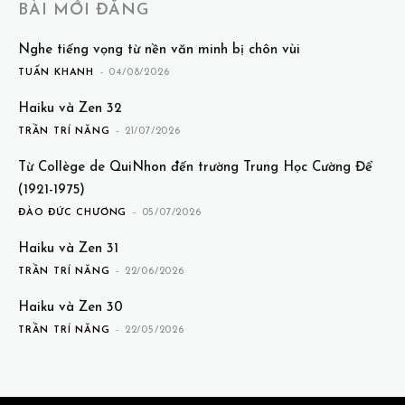
BÀI MỚI ĐĂNG
Nghe tiếng vọng từ nền văn minh bị chôn vùi
TUẤN KHANH
-
04/08/2026
Haiku và Zen 32
TRẦN TRÍ NĂNG
-
21/07/2026
Từ Collège de QuiNhon đến trường Trung Học Cường Để
(1921-1975)
ĐÀO ĐỨC CHƯƠNG
-
05/07/2026
Haiku và Zen 31
TRẦN TRÍ NĂNG
-
22/06/2026
Haiku và Zen 30
TRẦN TRÍ NĂNG
-
22/05/2026