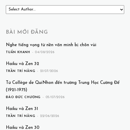
BÀI MỚI ĐĂNG
Nghe tiếng vọng từ nền văn minh bị chôn vùi
TUẤN KHANH
-
04/08/2026
Haiku và Zen 32
TRẦN TRÍ NĂNG
-
21/07/2026
Từ Collège de QuiNhon đến trường Trung Học Cường Để
(1921-1975)
ĐÀO ĐỨC CHƯƠNG
-
05/07/2026
Haiku và Zen 31
TRẦN TRÍ NĂNG
-
22/06/2026
Haiku và Zen 30