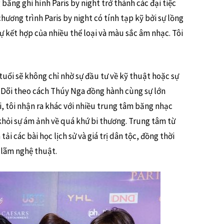
ăng ghi hình Paris by night trở thành các đại tiệc
hương trình Paris by night có tính tạp kỹ bởi sự lồng
sự kết hợp của nhiều thể loại và màu sắc âm nhạc. Tôi
ổi sẽ không chỉ nhờ sự đầu tư về kỹ thuật hoặc sự
. Dõi theo cách Thúy Nga đồng hành cùng sự lớn
i, tôi nhận ra khác với nhiều trung tâm băng nhạc
hỏi sự ám ảnh về quá khứ bi thương. Trung tâm từ
i các bài học lịch sử và giá trị dân tộc, đồng thời
 lãm nghệ thuật.