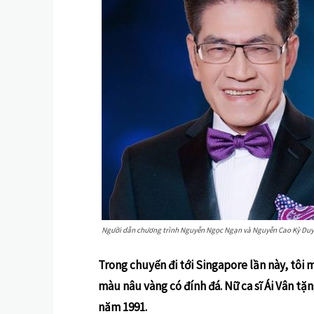
Người dẫn chương trình Nguyễn Ngọc Ngạn và Nguyễn Cao Kỳ Duyê
Trong chuyến đi tới Singapore lần này, tôi 
màu nâu vàng có đính đá. Nữ ca sĩ Ái Vân tặ
năm 1991.