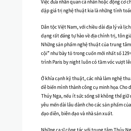
Việc đưa nhãn quan cá nhân hoặc động cơ chí
dập giá trị nghệ thuật kia là những tính to
Dân tộc Việt Nam, với chiều dài địa lý và lị
dạng rất đáng tự hào về địa chính trị, tôn g
Những sản phẩm nghệ thuật của trung tâm 
cội” như bày tỏ trong cuốn mới nhất số 129 
trình Paris by night luôn có tầm vóc vượt 
Ở khía cạnh kỹ thuật, các nhà làm nghệ thu
dễ biến mình thành công cụ minh họa. Cho 
Thúy Nga, nếu ít sức sống sẽ không thể giữ c
yêu mến dài lâu dành cho các sản phẩm củ
đạo diễn, biên đạo và nhà sản xuất.
Những ca sĩ cộng tác với trung tâm Thúy Ng