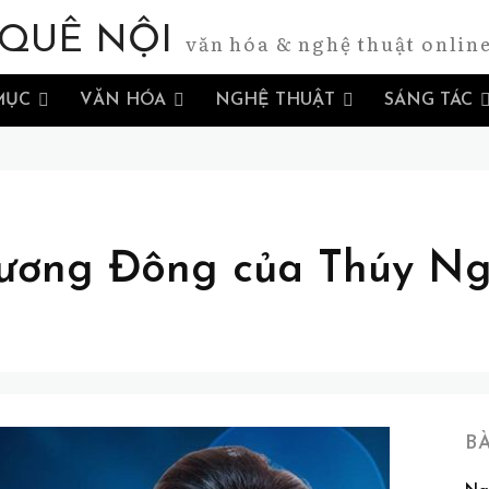
QUÊ NỘI
văn hóa & nghệ thuật onlin
MỤC
VĂN HÓA
NGHỆ THUẬT
SÁNG TÁC
ương Đông của Thúy Ng
B