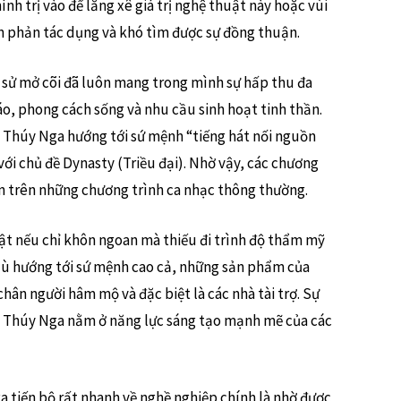
nh trị vào để lăng xê giá trị nghệ thuật này hoặc vùi
án phản tác dụng và khó tìm được sự đồng thuận.
ch sử mở cõi đã luôn mang trong mình sự hấp thu đa
iáo, phong cách sống và nhu cầu sinh hoạt tinh thần.
Thúy Nga hướng tới sứ mệnh “tiếng hát nối nguồn
với chủ đề Dynasty (Triều đại). Nhờ vậy, các chương
lên trên những chương trình ca nhạc thông thường.
ật nếu chỉ khôn ngoan mà thiếu đi trình độ thẩm mỹ
dù hướng tới sứ mệnh cao cả, những sản phẩm của
hân người hâm mộ và đặc biệt là các nhà tài trợ. Sự
a Thúy Nga nằm ở năng lực sáng tạo mạnh mẽ của các
a tiến bộ rất nhanh về nghề nghiệp chính là nhờ được