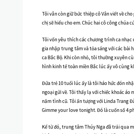
Tôi vẫn còn giữ bức thiệp cô Vân viết về ch
chị sẽ hiểu cho em. Chúc hai cô công chúa c
Tôi vốn yêu thích các chương trình ca nhạc 
gia nhập trung tâm và tỏa sáng với các bài 
ca Bắc Bộ. Khi còn nhỏ, tôi thường xuyên cù
hình kinh tế toàn miền Bắc lúc ấy vô cùng k
Đứa trẻ 10 tuổi lúc ấy là tôi háo hức đón nh
ngoại gửi về. Tôi thấy lạ với chiếc khoác á
năm tình cũ. Tôi ấn tượng với Linda Trang Đà
Gimme your love tonight. Đó là cuốn số 4 p
Kể từ đó, trung tâm Thúy Nga đã trải qua mộ