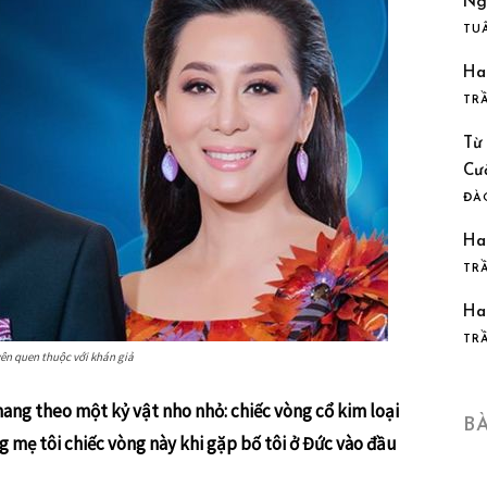
Ng
TU
Ha
TR
Từ
Cư
ĐÀ
Ha
TR
Ha
TR
n quen thuộc với khán giả
mang theo một kỷ vật nho nhỏ: chiếc vòng cổ kim loại
B
ng mẹ tôi chiếc vòng này khi gặp bố tôi ở Đức vào đầu