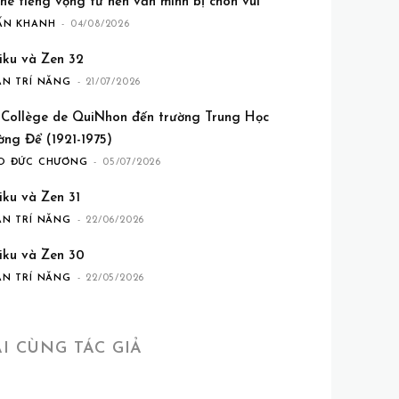
he tiếng vọng từ nền văn minh bị chôn vùi
ẤN KHANH
-
04/08/2026
iku và Zen 32
ẦN TRÍ NĂNG
-
21/07/2026
 Collège de QuiNhon đến trường Trung Học
ờng Để (1921-1975)
O ĐỨC CHƯƠNG
-
05/07/2026
iku và Zen 31
ẦN TRÍ NĂNG
-
22/06/2026
iku và Zen 30
ẦN TRÍ NĂNG
-
22/05/2026
ÀI CÙNG TÁC GIẢ