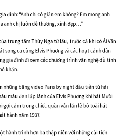
o gia đình: “Anh chị có giận em không? Em mong anh
ủa anh chị luôn dễ thương, xinh đẹp…”
của trung tâm Thúy Nga từ lâu, trước cả khi cô Ái Vân
hát song ca cùng Elvis Phương và các hoạt cảnh dân
ng gia đình đi xem các chương trình văn nghệ dù tình
hó khăn.
ận những băng video Paris by night đầu tiên từ hải
o màu màu đen lấp lánh của Elvis Phương khi hát Mười
i gợi cảm trong chiếc quần vằn lăn lê bò toài hát
hát hành năm 1987.
t hành trình hơn ba thập niên với những cải tiến