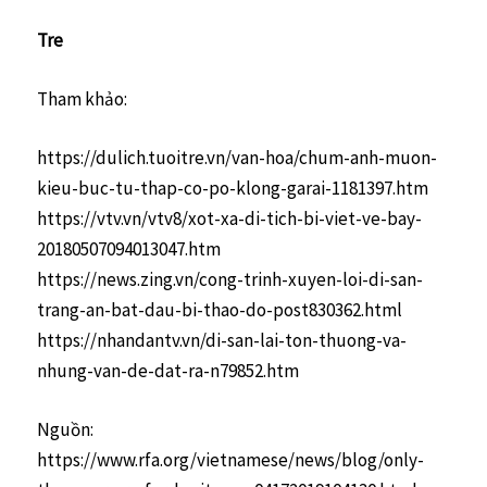
Tre
Tham khảo:
https://dulich.tuoitre.vn/van-hoa/chum-anh-muon-
kieu-buc-tu-thap-co-po-klong-garai-1181397.htm
https://vtv.vn/vtv8/xot-xa-di-tich-bi-viet-ve-bay-
20180507094013047.htm
https://news.zing.vn/cong-trinh-xuyen-loi-di-san-
trang-an-bat-dau-bi-thao-do-post830362.html
https://nhandantv.vn/di-san-lai-ton-thuong-va-
nhung-van-de-dat-ra-n79852.htm
Nguồn:
https://www.rfa.org/vietnamese/news/blog/only-