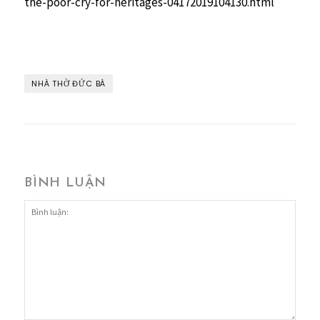
the-poor-cry-for-heritages-04172019104130.html
NHÀ THỜ ĐỨC BÀ
BÌNH LUẬN