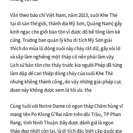
Vẫn theo báo chí Việt Nam, năm 2013, suối Khe Thẻ
tại di sản thế giới, thánh địa Mỹ Sơn, Quảng Nam) gây
kinh ngạc cho giới bảo tồn vì được đổ bê tông làm kè
cứng. Trưởng ban quản lý khu di tích Mỹ Sơn giải
thích do mùa lũ dòng suối này chảy rất dữ, gây xói lở
và sắp làm nghiêng một tháp cổ nên phải làm vậy.
Lịch sử bảo tồn cho thấy trước kia người Pháp đã từng
làm đập để can thiệp dòng chảy của suối Khe Thẻ
nhưng không thành công, do vậy những giải pháp cực
đoan này không được xem là tối ưu. tha
Cùng tuổi với Notre Dame có ngọn tháp Chăm hùng vĩ
mang tên Po Klong G’Rai nằm trên đồi Trầu, TP Phan
Rang, tỉnh Ninh Thuận. Đây được đánh giá là ngọn
tháp đẹp nhất còn lại, là di tích đặc biệt cấp quốc gia