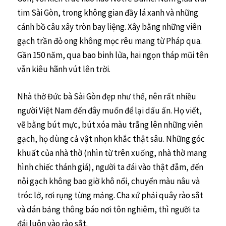
tim Sài Gòn, trong không gian đầy lá xanh và những
cánh bồ câu xây tròn bay liệng. Xây bằng những viên
gạch trần đỏ ong không mọc rêu mang từ Pháp qua.
Gần 150 năm, qua bao binh lửa, hai ngọn tháp mũi tên
vẫn kiêu hãnh vút lên trời.
Nhà thờ Đức bà Sài Gòn đẹp như thế, nên rất nhiều
người Việt Nam đến đây muốn để lại dấu ấn. Họ viết,
vẽ bằng bút mực, bút xóa màu trắng lên những viên
gạch, họ dùng cả vật nhọn khắc thật sâu. Những góc
khuất của nhà thờ (nhìn từ trên xuống, nhà thờ mang
hình chiếc thánh giá), người ta đái vào thật đẫm, đến
nỗi gạch không bao giờ khô nổi, chuyển màu nâu và
tróc lở, rơi rụng từng mảng. Cha xứ phải quây rào sắt
và dán bảng thông báo nơi tôn nghiêm, thì người ta
đái luôn vào rào sắt.