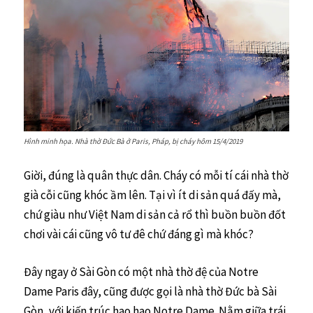
Hình minh họa. Nhà thờ Đức Bà ở Paris, Pháp, bị cháy hôm 15/4/2019
Giời, đúng là quân thực dân. Cháy có mỗi tí cái nhà thờ
già cỗi cũng khóc ầm lên. Tại vì ít di sản quá đấy mà,
chứ giàu như Việt Nam di sản cả rổ thì buồn buồn đốt
chơi vài cái cũng vô tư đê chứ đáng gì mà khóc?
Đây ngay ở Sài Gòn có một nhà thờ đệ của Notre
Dame Paris đây, cũng được gọi là nhà thờ Đức bà Sài
Gòn, với kiến trúc hao hao Notre Dame. Nằm giữa trái