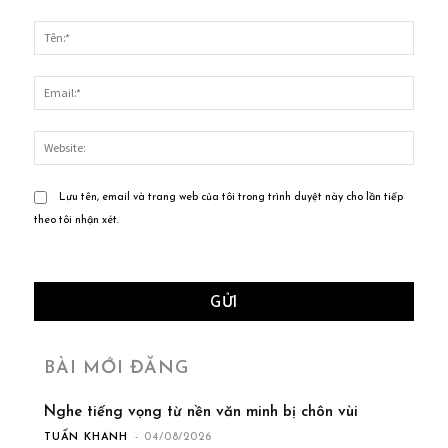
Bình
luận:
Tên:*
Email
Websi
Lưu tên, email và trang web của tôi trong trình duyệt này cho lần tiếp
theo tôi nhận xét.
BÀI MỚI ĐĂNG
Nghe tiếng vọng từ nền văn minh bị chôn vùi
TUẤN KHANH
-
04/08/2026