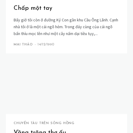
Chấp một tay
Bấy giờ tôi còn ở đường Ký Con gần khu Cầu Ông Lãnh. Cạnh
nhà tôi ở là một cái ngõ hẻm. Trong đáy cùng của cái ngõ
bẩn thỉu mọc lên như một cây nấm dại tiều tụy,...
MAI THẢO
-
14/12/1990
CHUYẾN TÀU TRÊN SÔNG HỒNG
Vầng trăng thơ ấu