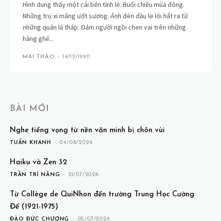
Hình dung thấy một cái bến tỉnh lẻ. Buổi chiều mùa đông.
Những trụ xi măng ướt sương. Ánh đèn dầu le lói hắt ra từ
những quán lá thấp. Đám người ngồi chen vai trên những
hàng ghế...
MAI THẢO
-
14/12/1990
BÀI MỚI
Nghe tiếng vọng từ nền văn minh bị chôn vùi
TUẤN KHANH
-
04/08/2026
Haiku và Zen 32
TRẦN TRÍ NĂNG
-
21/07/2026
Từ Collège de QuiNhon đến trường Trung Học Cường
Để (1921-1975)
ĐÀO ĐỨC CHƯƠNG
-
05/07/2026