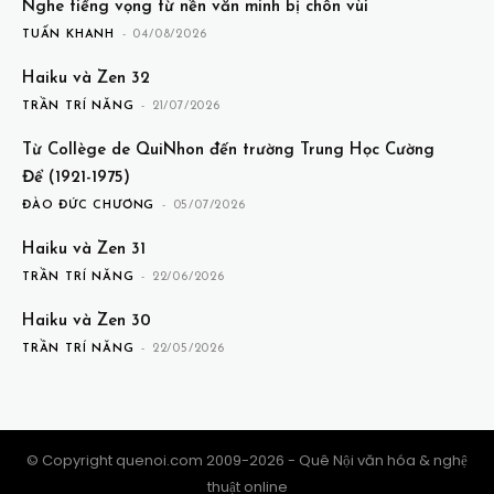
Nghe tiếng vọng từ nền văn minh bị chôn vùi
TUẤN KHANH
-
04/08/2026
Haiku và Zen 32
TRẦN TRÍ NĂNG
-
21/07/2026
Từ Collège de QuiNhon đến trường Trung Học Cường
Để (1921-1975)
ĐÀO ĐỨC CHƯƠNG
-
05/07/2026
Haiku và Zen 31
TRẦN TRÍ NĂNG
-
22/06/2026
Haiku và Zen 30
TRẦN TRÍ NĂNG
-
22/05/2026
© Copyright quenoi.com 2009-2026 - Quê Nội văn hóa & nghệ
thuật online