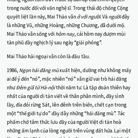
trong nước đối với văn nghệ sĩ. Trong thái độ chống Cộng
quyết liệt lần này, Mai Thảo vẫn
ở
với người
. Và
người
đây
là những Vũ, những Hoàng, những Chương, đã dưới mộ.
Mai Thảo vẫn sống với
hôm nay
, cái hôm nay đượm mùi
tàn phũ đầy nghịch lý sau ngày “giải phóng”.
Mai Thảo hải ngoại vẫn còn là đầu tầu.
1986,
Ngọn hải đăng mù
xuất hiện, dường như không mấy
ai để ý đến “nó”, mặc nhiên “nó” vẫn giữ vai trò hải đăng
như
Đêm giã từ Hà-nội
thời năm tư. Là tập đoản thiên hay
nhất của người di tản viết về thân phân mình, đầy sình
lầy, đỉa đói rừng Sát, lên đênh trên biển, chết cạn trong
một “thế giới tự do” đầy dẫy những “hải đăng mù”. Tác
phẩm chở tâm thức lưu đầy của người Việt di tản hoà
những ấm lạnh của lòng người trên vùng đất hứa. Lại một