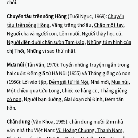
chói.
Chuyến tàu trên sông Hồng
(Tuổi Ngọc, 1969):
Chuyến
tàu trên sông Hồng
, Vầng trăng thơ ấu,
Chấp một tay
,
Người cha và người con
, Lên mười, Người thầy học cũ,
Người điên dưới chân sườn Tam Đảo
,
Những tấm hình của
chị Thời
,
Những vì sao thứ nhất
.
Mưa núi
(Tân Văn, 1970): Tuyển những truyện ngắn trong
hai cuốn: Đêm giã từ Hà Nội (1955) và Tháng giêng cỏ non
(1956): Lời vào tập,
Đêm giã từ Hà Nội
, Nhà mới,
Mưa núi
,
Một chiều qua Cửu Long
,
Chiếc xe hàng cũ
,
Tháng giêng
cỏ non,
Người bạn đường, Giai đoạn chị Định, Đêm tân
hôn.
Chân dung
(Văn Khoa, 1985): chân dung mười lăm nhà
văn nhà thơ Việt Nam:
Vũ Hoàng Chương, Thanh Nam,