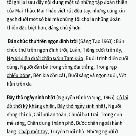
tôi ghi lại sau đây nội dung một số những tập đoản thiên
của Mai Thảo. Mai Thảo viết rất đều tay, nhưng cũng xin
gạch dưới môt số bài mà chúng tôi cho là những đoản
thiên đặc biệt hơn, đáng chú ý hơn.
Bản chúc thư trên ngọn đỉnh trời
(Sáng Tạo 1963)
:
Bản
chúc thư trên ngọn đỉnh trời,
Luân
,
Tiếng cười trên ấy
,
Người điên dưới chân sườn Tam Đảo
, Buổi trình diễn cuối
cùng, Người đàn bà trong vòng đai trắng,
Trong rạp
chiếu bóng
, Bên kia cồn cát, Buổi sáng và ngọn suối, Vết
hằn trên da.
Bày thỏ ngày sinh nhật
(Nguyễn Đình Vượng, 1965):
Cô lái
đò thời kỳ kháng chiến
,
Bày thỏ ngày sinh nhật
, Người
đồng chí cũ, Cái lưới an toàn, Chuỗi hạt trai, Trong cơn
mê sảng, Chân dung thành phố, Bước chân ngoài hành
lang,
Chấp một tay
, Truyện tuổi nhỏ, Những người ở