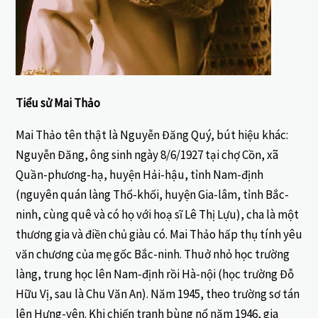
Tiểu sử Mai Thảo
Mai Thảo tên thật là Nguyễn Đăng Quý, bút hiệu khác:
Nguyễn Đăng, ông sinh ngày 8/6/1927 tại chợ Cồn, xã
Quần-phương-hạ, huyện Hải-hậu, tỉnh Nam-định
(nguyên quán làng Thổ-khối, huyện Gia-lâm, tỉnh Bắc-
ninh, cùng quê và có họ với hoạ sĩ Lê Thị Lựu), cha là một
thương gia và điền chủ giàu có. Mai Thảo hấp thụ tính yêu
văn chương của mẹ gốc Bắc-ninh. Thuở nhỏ học trường
làng, trung học lên Nam-định rồi Hà-nội (học trường Đỗ
Hữu Vị, sau là Chu Văn An). Năm 1945, theo trường sơ tán
lên Hưng-yên. Khi chiến tranh bùng nổ năm 1946, gia