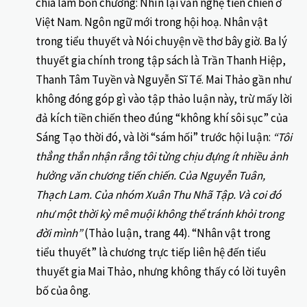
chia làm bốn chương: Nhìn lại văn nghệ tiền chiến ở
Việt Nam. Ngôn ngữ mới trong hội hoạ. Nhân vật
trong tiểu thuyết và Nói chuyện về thơ bây giờ. Ba lý
thuyết gia chính trong tập sách là Trần Thanh Hiệp,
Thanh Tâm Tuyền và Nguyễn Sĩ Tế. Mai Thảo gần như
không đóng góp gì vào tập thảo luận này, trừ mấy lời
đả kích tiền chiến theo đúng “không khí sôi sục” của
Sáng Tạo thời đó, và lời “sám hối” trước hội luận:
“Tôi
thẳng thắn nhận rằng tôi từng chịu đựng ít nhiều ảnh
hưởng văn chương tiến chiến. Của Nguyễn Tuân,
Thạch Lam. Của nhóm Xuân Thu Nhã Tập. Và coi đó
như một thời kỳ mê muội không thể tránh khỏi trong
đời mình”
(Thảo luận, trang 44). “Nhân vật trong
tiểu thuyết” là chương trực tiếp liên hệ đến tiểu
thuyết gia Mai Thảo, nhưng không thấy có lời tuyên
bố của ông.