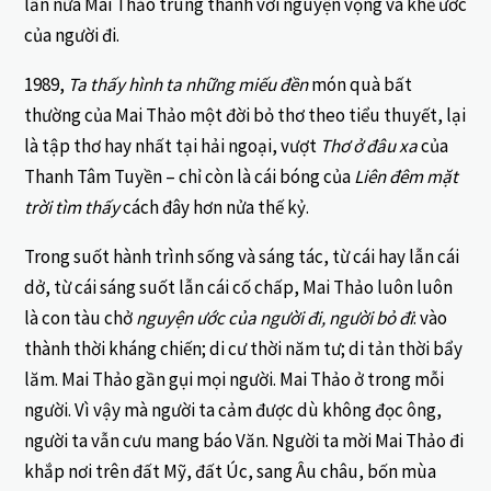
lần nữa Mai Thảo trung thành với nguyện vọng và khế ước
của người đi.
1989,
Ta thấy hình ta những miếu đền
món quà bất
thường của Mai Thảo một đời bỏ thơ theo tiểu thuyết, lại
là tập thơ hay nhất tại hải ngoại, vượt
Thơ ở đâu xa
của
Thanh Tâm Tuyền – chỉ còn là cái bóng của
Liên đêm mặt
trời tìm thấy
cách đây hơn nửa thế kỷ.
Trong suốt hành trình sống và sáng tác, từ cái hay lẫn cái
dở, từ cái sáng suốt lẫn cái cố chấp, Mai Thảo luôn luôn
là con tàu chở
nguyện ước của người đi, người bỏ đi
: vào
thành thời kháng chiến; di cư thời năm tư; di tản thời bẩy
lăm. Mai Thảo gần gụi mọi người. Mai Thảo ở trong mỗi
người. Vì vậy mà người ta cảm được dù không đọc ông,
người ta vẫn cưu mang báo Văn. Người ta mời Mai Thảo đi
khắp nơi trên đất Mỹ, đất Úc, sang Âu châu, bốn mùa