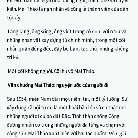
lõi. Một dân tộc ngại đọc, biếng nghĩ, thích phê và đầy vị
kiến. Mai Thảo là nạn nhân và cũng là thành viên của dân
tộc ấy.
Lẳng lặng, ông sống, ông viết trong cô đơn, với rượu và
những nhân vật xây dựng từ chính mình, trong một cõi
nhân quần đông đúc, đầy bè bạn, tạc thù, nhưng không
tri kỷ.
Một cõi không người. Cõi hư vô Mai Thảo.
Văn chương Mai Thảo: nguyện ước của người đi
Sau 1954, miền Nam cần một niềm tin, một lý tưởng. Sự
xây dựng xã hội tự do là một hoài bão lớn và có thật nơi
những người di cư bỏ đất Bắc. Tinh thần chống Cộng
đương nhiên có trong những người đã từng va chạm với
cộng sản. Mai Thảo xuất hiện với hai tác phẩm:
Đêm giã