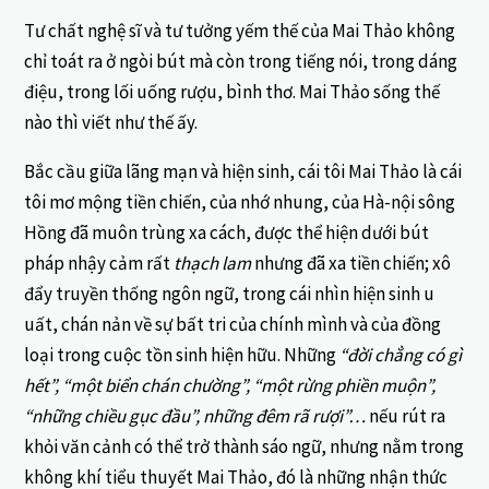
Tư chất nghệ sĩ và tư tưởng yếm thế của Mai Thảo không
chỉ toát ra ở ngòi bút mà còn trong tiếng nói, trong dáng
điệu, trong lối uống rượu, bình thơ. Mai Thảo sống thế
nào thì viết như thế ấy.
Bắc cầu giữa lãng mạn và hiện sinh, cái tôi Mai Thảo là cái
tôi mơ mộng tiền chiến, của nhớ nhung, của Hà-nội sông
Hồng đã muôn trùng xa cách, được thể hiện dưới bút
pháp nhậy cảm rất
thạch lam
nhưng đã xa tiền chiến; xô
đẩy truyền thống ngôn ngữ, trong cái nhìn hiện sinh u
uất, chán nản về sự bất tri của chính mình và của đồng
loại trong cuộc tồn sinh hiện hữu. Những
“đời chẳng có gì
hết”, “một biển chán chường”, “một rừng phiền muộn”,
“những chiều gục đầu”, những đêm rã rượi”…
nếu rút ra
khỏi văn cảnh có thể trở thành sáo ngữ, nhưng nằm trong
không khí tiểu thuyết Mai Thảo, đó là những nhận thức