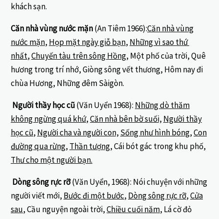
khách sạn.
Căn nhà vùng nước mặn
(An Tiêm 1966):
Căn nhà vùng
nước mặn
,
Họp mặt ngày giỗ bạn
,
Những vì sao thứ
nhất
,
Chuyến tàu trên sông Hồng
, Một phố của trời, Quê
hương trong trí nhớ, Giòng sông vết thương, Hôm nay đi
chùa Hương, Những đêm Sàigòn.
Người thầy học cũ
(Văn Uyển 1968):
Những dò thăm
không ngừng quá khứ
,
Căn nhà bên bờ suối,
Người thầy
học cũ
,
Người cha và người con,
Sống như hình bóng
,
Con
đường qua rừng
,
Thần tượng
, Cái bót gác trong khu phố,
Thư cho một người bạn.
Dòng sông rực rỡ
(Văn Uyển, 1968): Nói chuyện với những
người viết mới,
Bước đi một bước
,
Dòng sông rực rỡ
,
Cửa
sau
, Cầu nguyện ngoài trời,
Chiều cuối năm
, Lá cờ đỏ