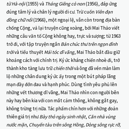
từ Hà-nội
(1955) và
Tháng Giêng cỏ non
(1956), đáp ứng
đúng tâm lý và chân lý người di cư. Trừ cuốn
Viên đạn
đồng chữ nổi
(1966), một ngoại lệ, vẫn còn trong địa bàn
chống Cộng, vả lại truyện cũng xoàng, bởi Mai Thảo viết
những câu văn tố Cộng không hay, trực và sượng; từ 1963
trở đi, với tập truyện ngắn
Bản chúc thư trên ngọn đỉnh
trời
và tiểu thuyết
Mái tóc dĩ vãng
, Mai Thảo bắt đầu giữ
khoảng cách với chính trị. Ký ức kháng chiến nhoè đi, trở
thành kho tàng lưu trữ
chiến thời
và ông đã vén màn làm
lộ những chân dung ký ức ấy trong một bút pháp lãng
mạn đầy đớn đau và hạnh phúc. Dùng tình yêu phủ lên
những vết thương dĩ vãng, Mai Thảo nhìn con người bên
này hay bên kia với con mắt cảm thông, không gắt gay,
không trừng trị nữa. Tác phẩm chín hơn với những đoản
thiên giá trị như
Bày thỏ ngày sinh nhật
,
Căn nhà vùng
nước mặn
,
Chuyến tàu trên sông Hồng, Dòng sông rực rỡ,