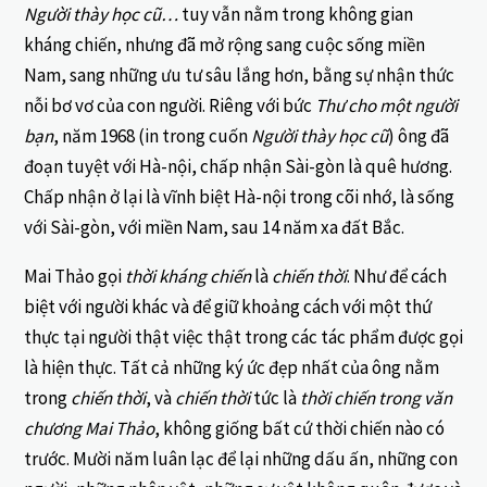
Người thày học cũ…
tuy vẫn nằm trong không gian
kháng chiến, nhưng đã mở rộng sang cuộc sống miền
Nam, sang những ưu tư sâu lắng hơn, bằng sự nhận thức
nỗi bơ vơ của con người. Riêng với bức
Thư cho một người
bạn
, năm 1968 (in trong cuốn
Người thày học cũ
) ông đã
đoạn tuyệt với Hà-nội, chấp nhận Sài-gòn là quê hương.
Chấp nhận ở lại là vĩnh biệt Hà-nội trong cõi nhớ, là sống
với Sài-gòn, với miền Nam, sau 14 năm xa đất Bắc.
Mai Thảo gọi
thời kháng chiến
là
chiến thời
. Như để cách
biệt với người khác và để giữ khoảng cách với một thứ
thực tại người thật việc thật trong các tác phẩm được gọi
là hiện thực. Tất cả những ký ức đẹp nhất của ông nằm
trong
chiến thời
, và
chiến thời
tức là
thời chiến trong văn
chương Mai Thảo
, không giống bất cứ thời chiến nào có
trước. Mười năm luân lạc để lại những dấu ấn, những con