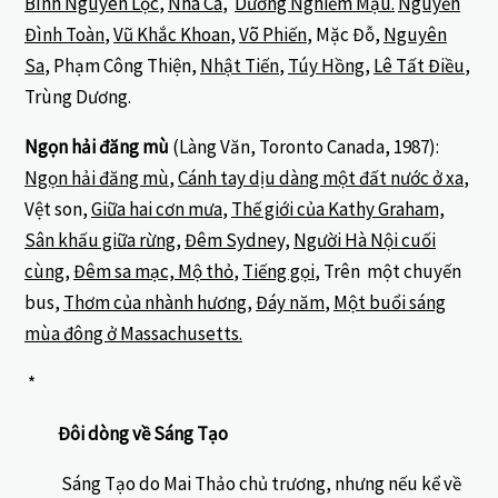
Bình Nguyên Lộc
,
Nhã Ca
,
Dương Nghiễm Mậu.
Nguyễn
Đình Toàn
,
Vũ Khắc Khoan
,
Võ Phiến
, Mặc Đỗ,
Nguyên
Sa
, Phạm Công Thiện,
Nhật Tiến
,
Túy Hồng
,
Lê Tất Điều
,
Trùng Dương.
Ngọn hải đăng mù
(Làng Văn, Toronto Canada, 1987):
Ngọn hải đăng mù
,
Cánh tay dịu dàng một đất nước ở xa
,
Vệt son,
Giữa hai cơn mưa
,
Thế giới của Kathy Graham,
Sân khấu giữa rừng
,
Đêm Sydney,
Người Hà Nội cuối
cùng
,
Đêm sa mạc, Mộ thỏ
,
Tiếng gọi
, Trên một chuyến
bus,
Thơm của nhành hương
,
Đáy năm
,
Một buổi sáng
mùa đông ở Massachusetts.
*
Đôi dòng về Sáng Tạo
Sáng Tạo do Mai Thảo chủ trương, nhưng nếu kể về