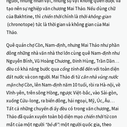
người, những nhân vật, những sự vật không quên được và
tạo nên sự nghiệp văn chương Mai Thảo. Nếu dùng chữ
của Bakhtine, thì
chiến thời
chính là
thời-không-gian
(chronotope) tức là thời gian và không gian của Mai
Thảo.
Quê quán chợ Cồn, Nam-định, nhưng Mai Thảo như phần
đông những nhà văn nhà thơ lớn cùng quê Nam-định như
Nguyễn Bính, Vũ Hoàng Chương, Đinh Hùng, Trần Dần…
đều có khả năng bước qua
cổng tỉnh
để đến với toàn diện
đất nước và con người. Mai Thảo đi từ
căn nhà vùng nước
mặn
chợ Cồn, lên Nam-định năm 10 tuổi, rồi ra Hà-nội, về
Vĩnh-yên, trên sông Hồng, ngược Việt-bắc, vào Sài-gòn,
xuống Cửu-long, ra biển đông, hải ngoại, Mỹ, Úc, Âu…
Tất cả những chuyến đi ấy đều có trong văn chương, Mai
Thảo đã quán xuyến toàn bộ diện mạo
chiến thời
từ con
mắt của một người
“bỏ đi”:
một người quốc gia, theo