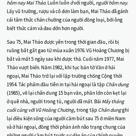
hôm nay Mai Thảo
. Luôn luôn
ở
với người,
người
hôm nay
.
Lấy vũ trường, rượu và cô đơn làm bạn, Mai Thảo đã gánh
cái tâm thức chán chường của người đồng loại, bởi ông
biết thức cảm và đau đớn hơn người.
Sau 75, Mai Thảo được yên trong thời gian đầu, rồi bị
ruồng bắt gắt gao từ mùa xuân 1976. Vũ Hoàng Chương bị
bắt và mất 5 ngày sau khi được thả. Cuối năm 1977, Mai
Thảo vượt biển. Năm 1982, khi tục bản tờ Văn ở hải
ngoại, Mai Thảo trở lại với lập trường chống Cộng thời
1954. Tác phẩm đầu tiên in tại hải ngoại là tập
Chân dung
(1985), vẽ lại chân dung 15 bạn văn, phần lớn còn kẹt lại
ở quê nhà, người trong tù, người đã mất. Bài
Mấy tháng
cuối cùng với Vũ Hoàng Chương
, trong tập
Chân dung
ghi
lại điều kiện sống của người cầm bút sau 75 ở miền Nam
và ở hải ngoại, đồng thời phản ảnh não trạng chung của
những người cầm bút trước sự đàn áp của chính quyền