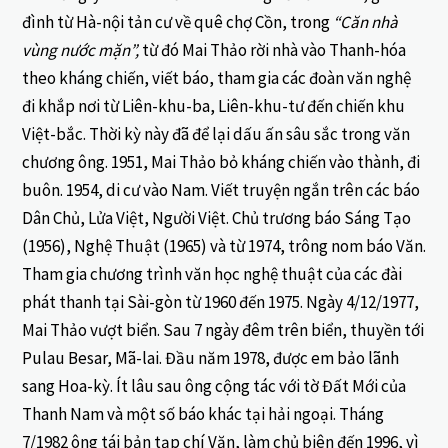
đình từ Hà-nội tản cư về quê chợ Cồn, trong
“Căn nhà
vùng nước mặn”,
từ đó Mai Thảo rời nhà vào Thanh-hóa
theo kháng chiến, viết báo, tham gia các đoàn văn nghệ
đi khắp nơi từ Liên-khu-ba, Liên-khu-tư đến chiến khu
Việt-bắc. Thời kỳ này đã để lại dấu ấn sâu sắc trong văn
chương ông. 1951, Mai Thảo bỏ kháng chiến vào thành, đi
buôn. 1954, di cư vào Nam. Viết truyện ngắn trên các báo
Dân Chủ, Lửa Việt, Người Việt. Chủ trương báo Sáng Tạo
(1956), Nghệ Thuật (1965) và từ 1974, trông nom báo Văn.
Tham gia chương trình văn học nghệ thuật của các đài
phát thanh tại Sài-gòn từ 1960 đến 1975. Ngày 4/12/1977,
Mai Thảo vượt biển. Sau 7 ngày đêm trên biển, thuyền tới
Pulau Besar, Mã-lai. Đầu năm 1978, được em bảo lãnh
sang Hoa-kỳ. Ít lâu sau ông cộng tác với tờ Đất Mới của
Thanh Nam và một số báo khác tại hải ngoại. Tháng
7/1982 ông tái bản tạp chí Văn, làm chủ biên đến 1996, vì