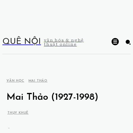
văn hóa & nghệ
QUÊ NỘI
thuật online
VĂN HỌC
MAI THẢO
Mai Thảo (1927-1998)
THỤY KHUÊ
-