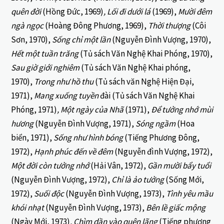
quên đời
(Hồng Đức, 1969)
, Lối đi dưới lá
(1969),
Mười đêm
ngà ngọc
(Hoàng Đông Phương, 1969),
Thời thượng
(Côi
Sơn, 1970),
Sống chỉ một lần
(Nguyễn Đình Vượng, 1970),
Hết một tuần trăng
(Tủ sách Văn Nghệ Khai Phóng, 1970),
Sau giờ giới nghiêm
(Tủ sách Văn Nghệ Khai phóng,
1970),
Trong như hồ thu
(Tủ sách văn Nghệ Hiện Đại,
1971),
Mang xuống tuyền
đài (Tủ sách Văn Nghệ Khai
Phóng, 1971)
, Một ngày của Nhã
(1971),
Để tưởng nhớ mùi
hương
(Nguyễn Đình Vượng, 1971),
Sóng ngầm
(Hoa
biển, 1971),
Sống như hình bóng
(Tiếng Phương Đông,
1972),
Hạnh phúc đến về đêm
(Nguyễn đình Vượng, 1972),
Một đời còn tưởng nhớ
(Hải Vân, 1972),
Gần mười bẩy tuổi
(Nguyễn Đình Vượng, 1972),
Chỉ là ảo tưởng
(Sống Mới,
1972),
Suối độc
(Nguyễn Đình Vượng, 1973),
Tình yêu mầu
khói nhạt
(Nguyễn Đình Vượng, 1973),
Bên lề giấc mộng
(Ngày Mới, 1973)
, Chìm dần vào quên lãng
(Tiếng phương