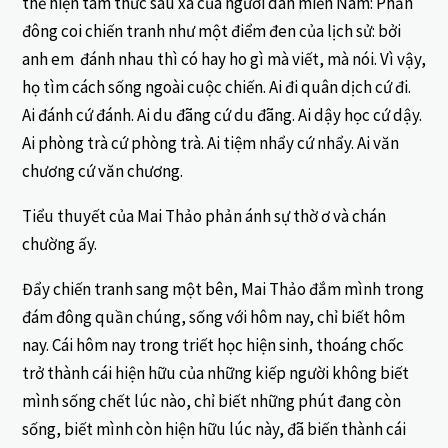
thể hiện tâm thức sâu xa của người dân miền Nam: Phần
đông coi chiến tranh như một điểm đen của lịch sử: bởi
anh em đánh nhau thì có hay ho gì mà viết, mà nói. Vì vậy,
họ tìm cách sống ngoài cuộc chiến. Ai đi quân dịch cứ đi.
Ai đánh cứ đánh. Ai du đãng cứ du đãng. Ai dậy học cứ dậy.
Ai phòng trà cứ phòng trà. Ai tiệm nhẩy cứ nhẩy. Ai văn
chương cứ văn chương.
Tiểu thuyết của Mai Thảo phản ánh sự thờ ơ và chán
chường ấy.
Đẩy chiến tranh sang một bên, Mai Thảo đắm mình trong
đám đông quần chúng, sống với hôm nay, chỉ biết hôm
nay. Cái hôm nay trong triết học hiện sinh, thoáng chốc
trở thành cái hiện hữu của những kiếp người không biết
mình sống chết lúc nào, chỉ biết những phút đang còn
sống, biết mình còn hiện hữu lúc này, đã biến thành cái