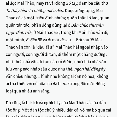
ai đọc Mai Thảo, may ra vài dòng
Sổ tay,
dăm ba câu thơ
Ta thấy hình ta những miếu đền.
Được xưng tụng, Mai
Thảo có cả một triều đình nhưng quần thần lơ láo, quan
quân tán tác, phần đông dừng lại ở
Bản chúc thư trên
ngọn đỉnh trời
, ở Mai Thảo 63, trong khi Mai Thảo vẫn đi,
một mình, đi đến 98 và đi mãi về sau… Bởi sau 75 Mai
Thảo vẫn còn là “đầu tầu”. Mai Thảo hải ngoại nhập vào
con người, con người di tản, đi thêm một chặng đường,
như chưa nhà văn di tản nào có được, như chưa nhà văn
lưu vong nào nhập sâu được như thế,
ngọn hải đăng
ấy
vẫn chiếu nhưng… hình như không ai cần nó nữa, không
ai tha thiết với nó nữa, nó đã bị
mù
trong đôi mắt đồng
loại quá nhiều ánh sáng.
Đó cũng là bi kịch và nghịch lý của Mai Thảo và của dân
tộc ông. Một dân tộc chú ý nhiều đến cái vỏ mà bỏ qua cái