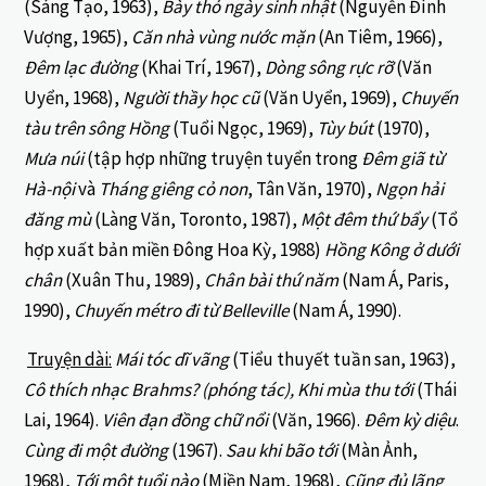
(Sáng Tạo, 1963),
Bày thỏ ngày sinh nhật
(Nguyễn Đình
Vượng, 1965),
Căn nhà vùng nước mặn
(An Tiêm, 1966),
Đêm lạc đường
(Khai Trí, 1967),
Dòng sông rực rỡ
(Văn
Uyển, 1968),
Người thầy học cũ
(Văn Uyển, 1969),
Chuyến
tàu trên sông Hồng
(Tuổi Ngọc, 1969),
Tùy bút
(1970),
Mưa núi
(tập hợp những truyện tuyển trong
Đêm giã từ
Hà-nội
và
Tháng giêng cỏ non
, Tân Văn, 1970),
Ngọn hải
đăng mù
(Làng Văn, Toronto, 1987),
Một đêm thứ bẩy
(Tổ
hợp xuất bản miền Đông Hoa Kỳ, 1988)
Hồng Kông ở dưới
chân
(Xuân Thu, 1989),
Chân bài thứ năm
(Nam Á, Paris,
1990),
Chuyến métro đi từ Belleville
(Nam Á, 1990).
Truyện dài:
Mái tóc dĩ vãng
(Tiểu thuyết tuần san, 1963),
Cô thích nhạc Brahms? (phóng tác),
Khi mùa thu tới
(Thái
Lai, 1964).
Viên đạn đồng chữ nổi
(Văn, 1966).
Đêm kỳ diệu
.
Cùng đi một đường
(1967).
Sau khi bão tới
(Màn Ảnh,
1968),
Tới một tuổi nào
(Miền Nam, 1968),
Cũng đủ lãng