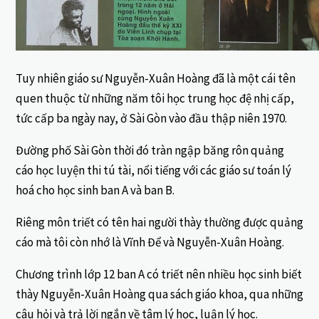
Tuy nhiên giáo sư Nguyễn-Xuân Hoàng đã là một cái tên
quen thuộc từ những năm tôi học trung học đệ nhị cấp,
tức cấp ba ngày nay, ở Sài Gòn vào đầu thập niên 1970.
Đường phố Sài Gòn thời đó tràn ngập băng rôn quảng
cáo học luyện thi tú tài, nổi tiếng với các giáo sư toán lý
hoá cho học sinh ban A và ban B.
Riêng môn triết có tên hai người thày thường được quảng
cáo mà tôi còn nhớ là Vĩnh Để và Nguyễn-Xuân Hoàng.
Chương trình lớp 12 ban A có triết nên nhiều học sinh biết
thày Nguyễn-Xuân Hoàng qua sách giáo khoa, qua những
câu hỏi và trả lời ngắn về tâm lý học, luận lý học.