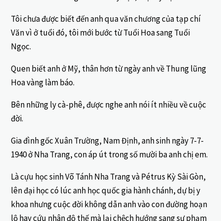
Tôi chưa được biết đến anh qua văn chương của tạp chí
Văn vì ở tuổi đó, tôi mới bước từ Tuổi Hoa sang Tuổi
Ngọc.
Quen biết anh ở Mỹ, thân hơn từ ngày anh về Thung lũng
Hoa vàng làm báo.
Bên những ly cà-phê, được nghe anh nói ít nhiều về cuộc
đời.
Gia đình gốc Xuân Trường, Nam Định, anh sinh ngày 7-7-
1940 ở Nha Trang, con áp út trong số mười ba anh chị em.
Là cựu học sinh Võ Tánh Nha Trang và Pétrus Kỳ Sài Gòn,
lên đại học có lúc anh học quốc gia hành chánh, dự bị y
khoa nhưng cuộc đời không dẫn anh vào con đường hoạn
lộ hay cứu nhân độ thế mà lại chệch hướng sang sư phạm