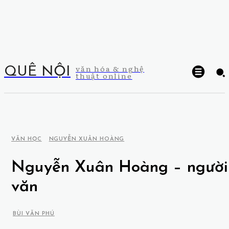
văn hóa & nghệ
QUÊ NỘI
thuật online
VĂN HỌC
NGUYỄN XUÂN HOÀNG
Nguyễn Xuân Hoàng – người
văn
BÙI VĂN PHÚ