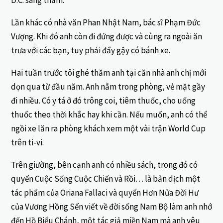
D.C. sang thăm.
Lần khác có nhà văn Phan Nhật Nam, bác sĩ Phạm Đức
Vượng. Khi đó anh còn đi đứng được và cùng ra ngoài ăn
trưa với các bạn, tuy phải đẩy gậy có bánh xe.
Hai tuần trước tôi ghé thăm anh tại căn nhà anh chị mới
dọn qua từ đầu năm. Anh nằm trong phòng, vẻ mặt gầy
đi nhiều. Có y tá ở đó trông coi, tiêm thuốc, cho uống
thuốc theo thời khắc hay khi cần. Nếu muốn, anh có thể
ngồi xe lăn ra phòng khách xem một vài trận World Cup
trên ti-vi.
Trên giường, bên cạnh anh có nhiều sách, trong đó có
quyển Cuộc Sống Cuộc Chiến và Rồi… là bản dịch một
tác phẩm của Oriana Fallaci và quyển Hơn Nửa Đời Hư
của Vương Hồng Sển viết về đời sống Nam Bộ làm anh nhớ
đến Hồ Biểu Chánh, một tác giả miền Nam mà anh yêu