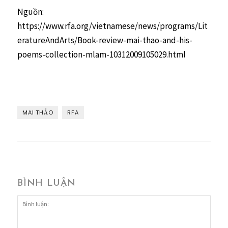
Nguồn:
https://www.rfa.org/vietnamese/news/programs/Lit
eratureAndArts/Book-review-mai-thao-and-his-
poems-collection-mlam-10312009105029.html
MAI THẢO
RFA
BÌNH LUẬN