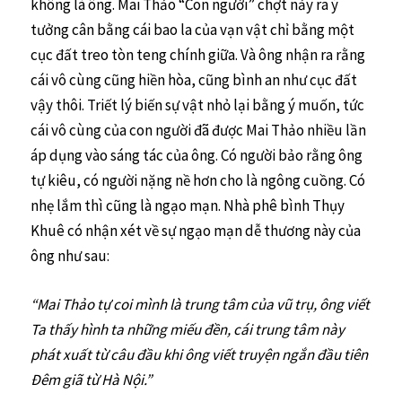
không là ông. Mai Thảo “Con người” chợt nảy ra ý
tưởng cân bằng cái bao la của vạn vật chỉ bằng một
cục đất treo tòn teng chính giữa. Và ông nhận ra rằng
cái vô cùng cũng hiền hòa, cũng bình an như cục đất
vậy thôi. Triết lý biến sự vật nhỏ lại bằng ý muốn, tức
cái vô cùng của con người đã được Mai Thảo nhiều lần
áp dụng vào sáng tác của ông. Có người bảo rằng ông
tự kiêu, có người nặng nề hơn cho là ngông cuồng. Có
nhẹ lắm thì cũng là ngạo mạn. Nhà phê bình Thụy
Khuê có nhận xét về sự ngạo mạn dễ thương này của
ông như sau:
“Mai Thảo tự coi mình là trung tâm của vũ trụ, ông viết
Ta thấy hình ta những miếu đền, cái trung tâm này
phát xuất từ câu đầu khi ông viết truyện ngắn đầu tiên
Đêm giã từ Hà Nội.”