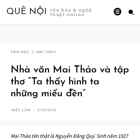
văn hóa & nghệ
QUÊ NỘI
thuật online
VĂN HỌC
MAI THẢO
Nhà văn Mai Thảo và tập
thơ “Ta thấy hình ta
những miếu đền”
-
MẶC LÂM
31/10/2009
Mai Thảo tên thật là Nguyễn Đăng Quý. Sinh năm 1927