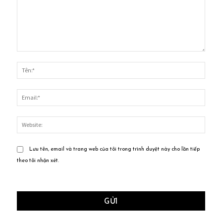
Bình
luận:
Tên:*
Email
Websi
Lưu tên, email và trang web của tôi trong trình duyệt này cho lần tiếp
theo tôi nhận xét.