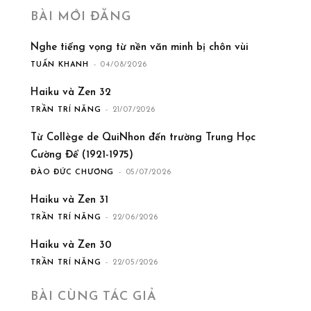
BÀI MỚI ĐĂNG
Nghe tiếng vọng từ nền văn minh bị chôn vùi
TUẤN KHANH
-
04/08/2026
Haiku và Zen 32
TRẦN TRÍ NĂNG
-
21/07/2026
Từ Collège de QuiNhon đến trường Trung Học
Cường Để (1921-1975)
ĐÀO ĐỨC CHƯƠNG
-
05/07/2026
Haiku và Zen 31
TRẦN TRÍ NĂNG
-
22/06/2026
Haiku và Zen 30
TRẦN TRÍ NĂNG
-
22/05/2026
BÀI CÙNG TÁC GIẢ