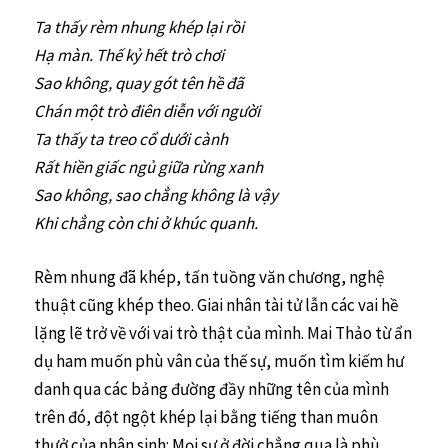
Ta thấy rèm nhung khép lại rồi
Hạ màn. Thế kỷ hết trò chơi
Sao không, quay gót tên hề đã
Chán một trò điên diễn với người
Ta thấy ta treo cổ dưới cành
Rất hiền giấc ngủ giữa rừng xanh
Sao không, sao chẳng không là vậy
Khi chẳng còn chi ở khúc quanh.
Rèm nhung đã khép, tấn tuồng văn chương, nghệ
thuật cũng khép theo. Giai nhân tài tử lẫn các vai hề
lặng lẽ trở về với vai trò thật của mình. Mai Thảo từ ẩn
dụ ham muốn phù vân của thế sự, muốn tìm kiếm hư
danh qua các bảng đường đầy những tên của mình
trên đó, đột ngột khép lại bằng tiếng than muôn
thưở của nhân sinh: Mọi sự ở đời chẳng qua là phù