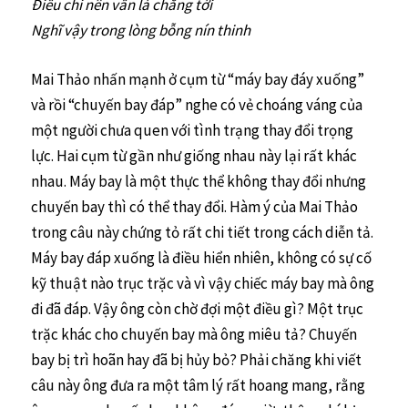
Điều chi nên vẫn là chẳng tới
Nghĩ vậy trong lòng bỗng nín thinh
Mai Thảo nhấn mạnh ở cụm từ “máy bay đáy xuống”
và rồi “chuyến bay đáp” nghe có vẻ choáng váng của
một người chưa quen với tình trạng thay đổi trọng
lực. Hai cụm từ gần như giống nhau này lại rất khác
nhau. Máy bay là một thực thể không thay đổi nhưng
chuyến bay thì có thể thay đổi. Hàm ý của Mai Thảo
trong câu này chứng tỏ rất chi tiết trong cách diễn tả.
Máy bay đáp xuống là điều hiển nhiên, không có sự cố
kỹ thuật nào trục trặc và vì vậy chiếc máy bay mà ông
đi đã đáp. Vậy ông còn chờ đợi một điều gì? Một trục
trặc khác cho chuyến bay mà ông miêu tả? Chuyến
bay bị trì hoãn hay đã bị hủy bỏ? Phải chăng khi viết
câu này ông đưa ra một tâm lý rất hoang mang, rằng