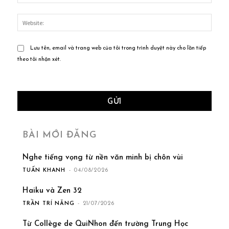
Websi
Lưu tên, email và trang web của tôi trong trình duyệt này cho lần tiếp
theo tôi nhận xét.
BÀI MỚI ĐĂNG
Nghe tiếng vọng từ nền văn minh bị chôn vùi
TUẤN KHANH
-
04/08/2026
Haiku và Zen 32
TRẦN TRÍ NĂNG
-
21/07/2026
Từ Collège de QuiNhon đến trường Trung Học