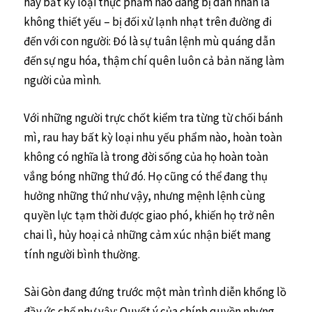
hay bất kỳ loại thực phẩm nào đang bị dán nhãn là
không thiết yếu – bị đối xử lạnh nhạt trên đường đi
đến với con người: Đó là sự tuân lệnh mù quáng dẫn
đến sự ngu hóa, thậm chí quên luôn cả bản năng làm
người của mình.
Với những người trực chốt kiểm tra từng từ chối bánh
mì, rau hay bất kỳ loại nhu yếu phẩm nào, hoàn toàn
không có nghĩa là trong đời sống của họ hoàn toàn
vắng bóng những thứ đó. Họ cũng có thể đang thụ
hưởng những thứ như vậy, nhưng mệnh lệnh cùng
quyền lực tạm thời được giao phó, khiến họ trở nên
chai lì, hủy hoại cả những cảm xúc nhận biết mang
tính người bình thường.
Sài Gòn đang đứng trước một màn trình diễn khổng lồ
đầy ức chế như vậy: Quyết ý của chính quyền nhưng