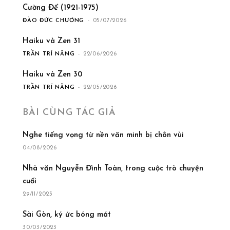
Cường Để (1921-1975)
ĐÀO ĐỨC CHƯƠNG
-
05/07/2026
Haiku và Zen 31
TRẦN TRÍ NĂNG
-
22/06/2026
Haiku và Zen 30
TRẦN TRÍ NĂNG
-
22/05/2026
BÀI CÙNG TÁC GIẢ
Nghe tiếng vọng từ nền văn minh bị chôn vùi
04/08/2026
Nhà văn Nguyễn Đình Toàn, trong cuộc trò chuyện
cuối
29/11/2023
Sài Gòn, ký ức bóng mát
30/03/2023