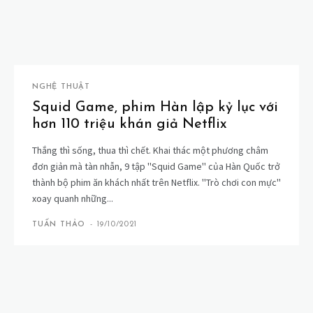
NGHỆ THUẬT
Squid Game, phim Hàn lập kỷ lục với
hơn 110 triệu khán giả Netflix
Thắng thì sống, thua thì chết. Khai thác một phương châm
đơn giản mà tàn nhẫn, 9 tập ''Squid Game'' của Hàn Quốc trở
thành bộ phim ăn khách nhất trên Netflix. ''Trò chơi con mực''
xoay quanh những...
TUẤN THẢO
-
19/10/2021