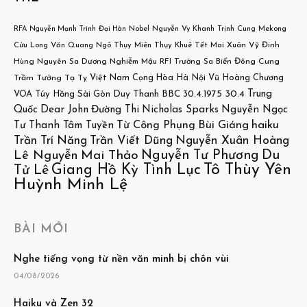
Mekong
RFA
Nguyễn Mạnh Trinh
Đại Hàn
Nobel
Nguyễn Vy Khanh
Trịnh Cung
Cửu Long
Văn Quang
Ngô Thụy Miên
Thụy Khuê
Tết
Mai Xuân Vỹ
Đinh
Hùng
Nguyên Sa
Dương Nghiễm Mậu
RFI
Trường Sa
Biển Đông
Cung
Việt Nam Cọng Hòa
Hà Nội
Vũ Hoàng Chương
Trầm Tưởng
Tạ Tỵ
30.4
Trung
VOA
Túy Hồng
Sài Gòn
Duy Thanh
BBC
30.4.1975
Quốc
Dear John
Đường Thi
Nicholas Sparks
Nguyễn Ngọc
Bùi Giáng
haiku
Từ Công Phụng
Tư
Thanh Tâm Tuyền
Trần Trí Năng
Trần Viết Dũng
Nguyễn Xuân Hoàng
Nguyễn Tư Phương
Du
Lê Nguyễn
Mai Thảo
Tô Thùy Yên
Giang Hồ Kỳ Tình Lục
Tử Lê
Huỳnh Minh Lệ
BÀI MỚI
Nghe tiếng vọng từ nền văn minh bị chôn vùi
04/08/2026
Haiku và Zen 32