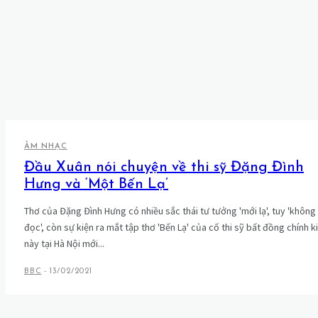
ÂM NHẠC
Đầu Xuân nói chuyện về thi sỹ Đặng Đình
Hưng và ‘Một Bến Lạ’
Thơ của Đặng Đình Hưng có nhiều sắc thái tư tưởng 'mới lạ', tuy 'không
đọc', còn sự kiện ra mắt tập thơ 'Bến Lạ' của cố thi sỹ bất đồng chính k
này tại Hà Nội mới...
BBC
-
13/02/2021