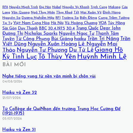
Mekong
Cửu
RFA
Nguyễn Mạnh Trinh
Đại Hàn
Nobel
Nguyễn Vy Khanh
Trịnh Cung
Long
Văn Quang
Ngô Thụy Miên
Thụy Khuê
Tết
Mai Xuân Vỹ
Đinh Hùng
Nguyên Sa
Dương Nghiễm Mậu
RFI
Trường Sa
Biển Đông
Cung Trầm Tưởng
Việt Nam Cọng Hòa
Hà Nội
Vũ Hoàng Chương
VOA
Túy Hồng
Tạ Tỵ
30.4
Trung Quốc
Dear John
Sài Gòn
Duy Thanh
BBC
30.4.1975
Đường Thi
Nicholas Sparks
Nguyễn Ngọc Tư
Thanh Tâm
Bùi Giáng
haiku
Trần Trí Năng
Trần
Từ Công Phụng
Tuyền
Lê Nguyễn
Mai
Viết Dũng
Nguyễn Xuân Hoàng
Giang Hồ
Nguyễn Tư Phương
Du Tử Lê
Thảo
Huỳnh Minh Lệ
Tô Thùy Yên
Kỳ Tình Lục
BÀI MỚI
Nghe tiếng vọng từ nền văn minh bị chôn vùi
04/08/2026
Haiku và Zen 32
21/07/2026
Từ Collège de QuiNhon đến trường Trung Học Cường Để
(1921-1975)
05/07/2026
Haiku và Zen 31