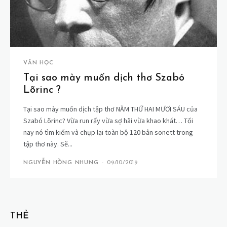
VĂN HỌC
Tại sao mày muốn dịch thơ Szabó
Lõrinc ?
Tại sao mày muốn dịch tập thơ NĂM THỨ HAI MƯƠI SÁU của
Szabó Lõrinc? Vừa run rẩy vừa sợ hãi vừa khao khát… Tối
nay nó tìm kiếm và chụp lại toàn bộ 120 bản sonett trong
tập thơ này. Sẽ...
NGUYỄN HỒNG NHUNG
-
09/10/2019
THẺ