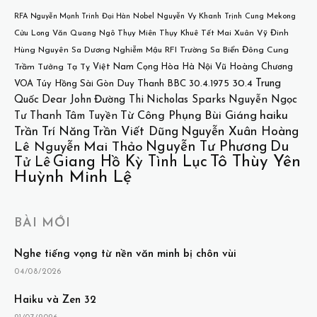
Mekong
RFA
Nguyễn Mạnh Trinh
Đại Hàn
Nobel
Nguyễn Vy Khanh
Trịnh Cung
Cửu Long
Văn Quang
Ngô Thụy Miên
Thụy Khuê
Tết
Mai Xuân Vỹ
Đinh
Hùng
Nguyên Sa
Dương Nghiễm Mậu
RFI
Trường Sa
Biển Đông
Cung
Việt Nam Cọng Hòa
Hà Nội
Vũ Hoàng Chương
Trầm Tưởng
Tạ Tỵ
30.4
Trung
VOA
Túy Hồng
Sài Gòn
Duy Thanh
BBC
30.4.1975
Quốc
Dear John
Đường Thi
Nicholas Sparks
Nguyễn Ngọc
Bùi Giáng
haiku
Từ Công Phụng
Tư
Thanh Tâm Tuyền
Trần Trí Năng
Trần Viết Dũng
Nguyễn Xuân Hoàng
Nguyễn Tư Phương
Du
Lê Nguyễn
Mai Thảo
Tô Thùy Yên
Giang Hồ Kỳ Tình Lục
Tử Lê
Huỳnh Minh Lệ
BÀI MỚI
Nghe tiếng vọng từ nền văn minh bị chôn vùi
04/08/2026
Haiku và Zen 32