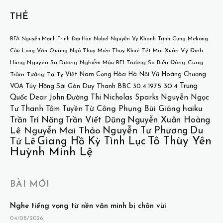
THẺ
Mekong
RFA
Nguyễn Mạnh Trinh
Đại Hàn
Nobel
Nguyễn Vy Khanh
Trịnh Cung
Cửu Long
Văn Quang
Ngô Thụy Miên
Thụy Khuê
Tết
Mai Xuân Vỹ
Đinh
Hùng
Nguyên Sa
Dương Nghiễm Mậu
RFI
Trường Sa
Biển Đông
Cung
Việt Nam Cọng Hòa
Hà Nội
Vũ Hoàng Chương
Trầm Tưởng
Tạ Tỵ
30.4
Trung
VOA
Túy Hồng
Sài Gòn
Duy Thanh
BBC
30.4.1975
Quốc
Dear John
Đường Thi
Nicholas Sparks
Nguyễn Ngọc
Bùi Giáng
haiku
Từ Công Phụng
Tư
Thanh Tâm Tuyền
Trần Trí Năng
Trần Viết Dũng
Nguyễn Xuân Hoàng
Nguyễn Tư Phương
Du
Lê Nguyễn
Mai Thảo
Tô Thùy Yên
Giang Hồ Kỳ Tình Lục
Tử Lê
Huỳnh Minh Lệ
BÀI MỚI
Nghe tiếng vọng từ nền văn minh bị chôn vùi
04/08/2026