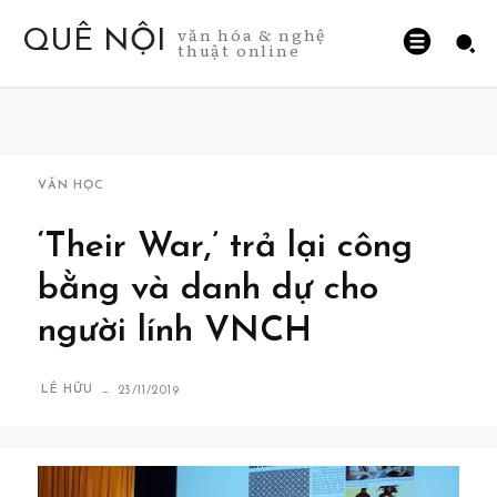
văn hóa & nghệ
QUÊ NỘI
thuật online
VĂN HỌC
‘Their War,’ trả lại công
bằng và danh dự cho
người lính VNCH
-
LÊ HỮU
23/11/2019