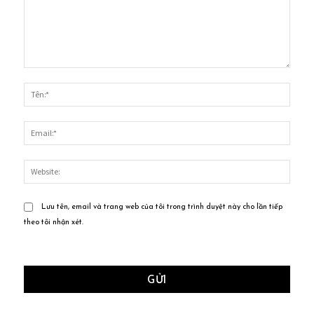
Bình
luận:
Tên:*
Email
Websi
Lưu tên, email và trang web của tôi trong trình duyệt này cho lần tiếp
theo tôi nhận xét.