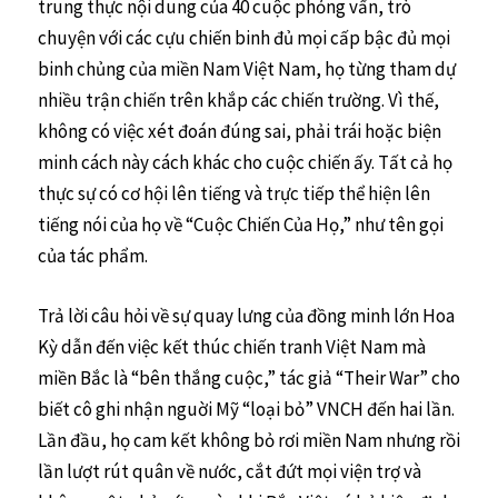
trung thực nội dung của 40 cuộc phỏng vấn, trò
chuyện với các cựu chiến binh đủ mọi cấp bậc đủ mọi
binh chủng của miền Nam Việt Nam, họ từng tham dự
nhiều trận chiến trên khắp các chiến trường. Vì thế,
không có việc xét đoán đúng sai, phải trái hoặc biện
minh cách này cách khác cho cuộc chiến ấy. Tất cả họ
thực sự có cơ hội lên tiếng và trực tiếp thể hiện lên
tiếng nói của họ về “Cuộc Chiến Của Họ,” như tên gọi
của tác phẩm.
Trả lời câu hỏi về sự quay lưng của đồng minh lớn Hoa
Kỳ dẫn đến việc kết thúc chiến tranh Việt Nam mà
miền Bắc là “bên thắng cuộc,” tác giả “Their War” cho
biết cô ghi nhận nguời Mỹ “loại bỏ” VNCH đến hai lần.
Lần đầu, họ cam kết không bỏ rơi miền Nam nhưng rồi
lần lượt rút quân về nước, cắt đứt mọi viện trợ và