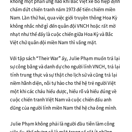
không một phản ứng nào khi Bắc Việt xé bỏ hiệp định
chấm dứt chiến tranh năm 1973 để tiến chiếm miền
Nam. Lần thứ hai, qua việc giới truyền thông Hoa Kỳ
không nhắc nhở gì đến quân đội VNCH hoặc rất mờ
nhạt như thể đấy là cuộc chiến giữa Hoa Kỳ và Bắc
Việt chứ quân đội miền Nam thì vắng mặt.
Với tập sách “Their War” ấy, Julie Phạm muốn trả lại
sự công bằng và danh dự cho người lính VNCH, trả lại
tính trung thực và sự thật cho lịch sử và cũng trả lại
niềm hãnh diện, nỗi tự hào cho thế hệ trẻ người Việt
một khi các cháu hiểu được, hiểu rõ và hiểu đúng về
cuộc chiến tranh Việt Nam và cuộc chiến đấu anh
dũng của người lính miền Nam thế hệ cha ông mình.
Julie Phạm không phải là người đầu tiên làm công
việc ấy, thế nhưng cô là một trong số rất ít những