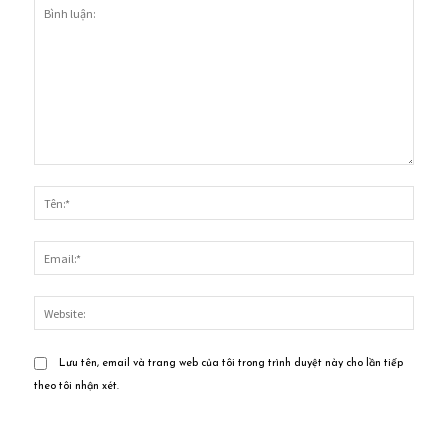
Bình
luận:
Tên:*
Email
Websi
Lưu tên, email và trang web của tôi trong trình duyệt này cho lần tiếp
theo tôi nhận xét.