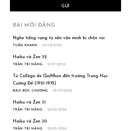
BÀI MỚI ĐĂNG
Nghe tiếng vọng từ nền văn minh bị chôn vùi
TUẤN KHANH
-
04/08/2026
Haiku và Zen 32
TRẦN TRÍ NĂNG
-
21/07/2026
Từ Collège de QuiNhon đến trường Trung Học
Cường Để (1921-1975)
ĐÀO ĐỨC CHƯƠNG
-
05/07/2026
Haiku và Zen 31
TRẦN TRÍ NĂNG
-
22/06/2026
Haiku và Zen 30
TRẦN TRÍ NĂNG
-
22/05/2026