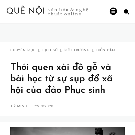
văn hóa & nghệ
QUÊ NỘI
thuật online
CHUYÊN MỤC
LỊCH SỬ
MÔI TRƯỜNG
DIỄN ĐÀN
Thói quen xài đồ gỗ và
bài học từ sự sụp đổ xã
hội của đảo Phục sinh
-
LÝ MINH
22/10/2020