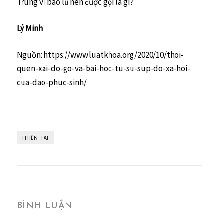
Trung vì bão lũ nên được gọi là gì?
Lý Minh
Nguồn: https://www.luatkhoa.org/2020/10/thoi-
quen-xai-do-go-va-bai-hoc-tu-su-sup-do-xa-hoi-
cua-dao-phuc-sinh/
THIÊN TAI
BÌNH LUẬN