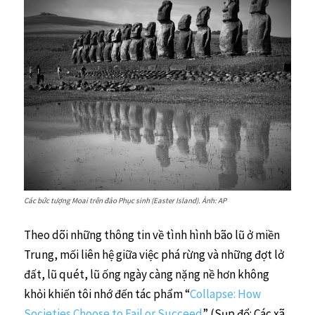
Các bức tượng Moai trên đảo Phục sinh (Easter Island). Ảnh: AP
Theo dõi những thông tin về tình hình bão lũ ở miền
Trung, mối liên hệ giữa việc phá rừng và những đợt lở
đất, lũ quét, lũ ống ngày càng nặng nề hơn không
khỏi khiến tôi nhớ đến tác phẩm “
Collapse: How
Societies Choose to Fail or Succeed
” (Sụp đổ: Các xã