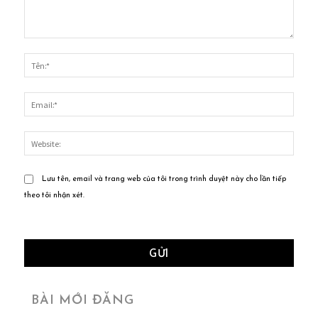
Bình
luận:
Tên:*
Email
Websi
Lưu tên, email và trang web của tôi trong trình duyệt này cho lần tiếp
theo tôi nhận xét.
BÀI MỚI ĐĂNG