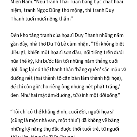
Miền Nam. “Nếu tranh Thái Tuấn bàng bạc chất hoài
niệm, tranh Ngọc Dũng thơ mộng, thì tranh Duy
Thanh tươi mươi nồng thắm.”
Ðến kho tàng tranh của họa sĩ Duy Thanh những năm
gần đây, nhà thơ Du Tử Lê cảm nhận, “Tôi không biết
điều gì, khiến một họa sĩ sơn dầu, nổi tiếng trên dưới
nửa thế kỷ, khi bước lần tới những năm tháng cuối
đời, ông lại có thể thanh thản ‘bẵng quên’ sắc mầu và
đường nét (hai thành tố căn bản làm thành hội họa),
để chỉ còn giữ cho riêng ông những nét phất trắng/
đen. Như hai mặt âm/dương, tử/sinh một đời sống.”
“Tôi chỉ có thể khẳng định, cuối đời, người họa sĩ
(cũng là một nhà văn, một thi sĩ) đã không vẽ bằng
những kỹ năng thụ đắc được thời tuổi trẻ, từ người