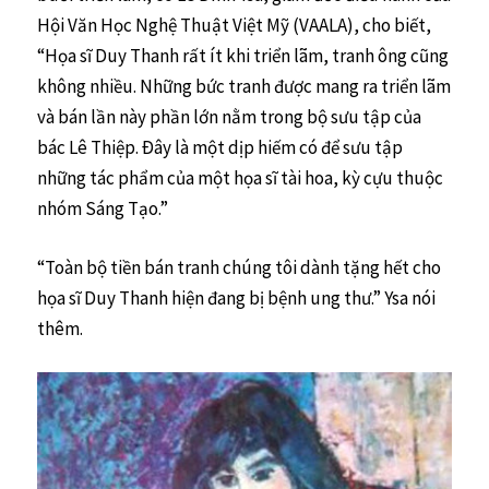
Hội Văn Học Nghệ Thuật Việt Mỹ (VAALA), cho biết,
“Họa sĩ Duy Thanh rất ít khi triển lãm, tranh ông cũng
không nhiều. Những bức tranh được mang ra triển lãm
và bán lần này phần lớn nằm trong bộ sưu tập của
bác Lê Thiệp. Ðây là một dịp hiếm có để sưu tập
những tác phẩm của một họa sĩ tài hoa, kỳ cựu thuộc
nhóm Sáng Tạo.”
“Toàn bộ tiền bán tranh chúng tôi dành tặng hết cho
họa sĩ Duy Thanh hiện đang bị bệnh ung thư.” Ysa nói
thêm.