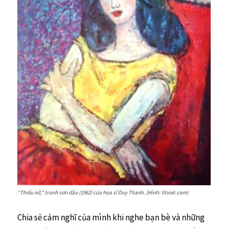
“Thiếu nữ,” tranh sơn dầu (1962) của họa sĩ Duy Thanh. (Hình: litviet.com)
Chia sẻ cảm nghĩ của mình khi nghe bạn bè và những