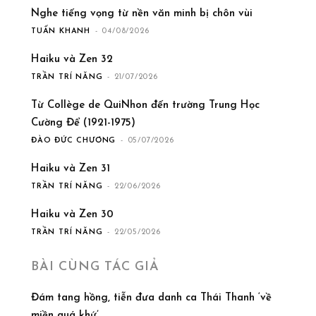
Nghe tiếng vọng từ nền văn minh bị chôn vùi
TUẤN KHANH
-
04/08/2026
Haiku và Zen 32
TRẦN TRÍ NĂNG
-
21/07/2026
Từ Collège de QuiNhon đến trường Trung Học
Cường Để (1921-1975)
ĐÀO ĐỨC CHƯƠNG
-
05/07/2026
Haiku và Zen 31
TRẦN TRÍ NĂNG
-
22/06/2026
Haiku và Zen 30
TRẦN TRÍ NĂNG
-
22/05/2026
BÀI CÙNG TÁC GIẢ
Đám tang hồng, tiễn đưa danh ca Thái Thanh ‘về
miền quá khứ’