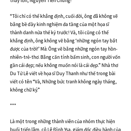
thầy lớn, Nguyễn Tiến Chung!
“Tôi chỉ có thể khẳng định, cuối đời, ông đã không vẽ
bằng bề dầy kinh nghiệm đa tầng của một họa sĩ
thành danh nửa thế kỷ trước! Và, tôi cũng có thể
khẳng định, ông không vẽ bằng ‘những ngón tay bắt
được của trời!’ Mà: Ông vẽ bằng những ngón tay hồn-
nhiên-trẻ-thơ. Bằng căn tính bẩm sinh, con người vốn
gần cái đẹp; nếu không muốn nói là cái đẹp.” Nhà thơ
Du Tử Lê viết về họa sĩ Duy Thanh như thế trong bài
viết có tên “Và, Những bức tranh không ngày tháng,
không chữ ký.”
***
Là một trong những thành viên của nhóm thực hiện
buổi triển lãm, cô Lê Ðình Ysa, giám đốc điều hành của