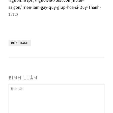
Nguồn: https://nguoiviet-test.com/little-
saigon/Trien-lam-gay-quy-giup-hoa-si-Duy-Thanh-
1712/
DUY THANH
BÌNH LUẬN