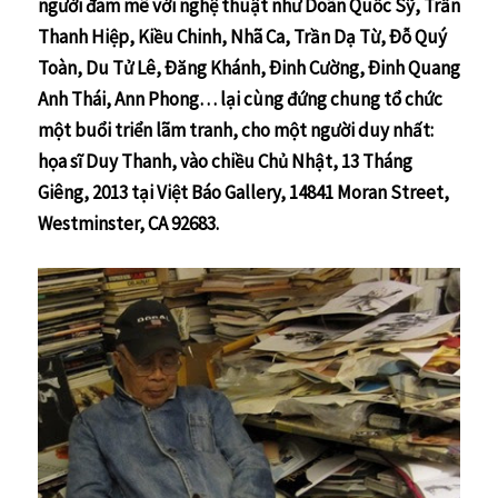
người đam mê với nghệ thuật như Doãn Quốc Sỹ, Trần
Thanh Hiệp, Kiều Chinh, Nhã Ca, Trần Dạ Từ, Ðỗ Quý
Toàn, Du Tử Lê, Ðăng Khánh, Ðinh Cường, Ðinh Quang
Anh Thái, Ann Phong… lại cùng đứng chung tổ chức
một buổi triển lãm tranh, cho một người duy nhất:
họa sĩ Duy Thanh, vào chiều Chủ Nhật, 13 Tháng
Giêng, 2013 tại Việt Báo Gallery, 14841 Moran Street,
Westminster, CA 92683.