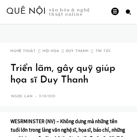
văn hóa & nghệ
QUÊ NỘI
thuật online
NGHỆ THUẬT
HỘI HỌA
DUY THANH
TIN TỨC
Triển lãm, gây quỹ giúp
họa sĩ Duy Thanh
-
NGỌC LAN
11/01/2013
WESRMINSTER (NV) –
Không dưng mà những tên
tuổi lớn trong làng văn nghệ sĩ, họa sĩ, báo chí, những