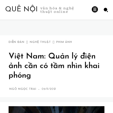
văn hóa & nghệ
QUÊ NỘI
thuật online
DIỄN ĐÀN
NGHỆ THUẬT
PHIM ẢNH
Việt Nam: Quản lý điện
ảnh cần có tầm nhìn khai
phóng
-
NGÔ NGỌC TRAI
09/11/2021