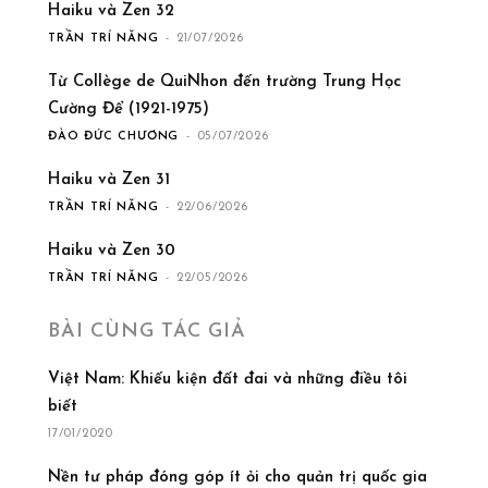
Haiku và Zen 32
TRẦN TRÍ NĂNG
-
21/07/2026
Từ Collège de QuiNhon đến trường Trung Học
Cường Để (1921-1975)
ĐÀO ĐỨC CHƯƠNG
-
05/07/2026
Haiku và Zen 31
TRẦN TRÍ NĂNG
-
22/06/2026
Haiku và Zen 30
TRẦN TRÍ NĂNG
-
22/05/2026
BÀI CÙNG TÁC GIẢ
Việt Nam: Khiếu kiện đất đai và những điều tôi
biết
17/01/2020
Nền tư pháp đóng góp ít ỏi cho quản trị quốc gia