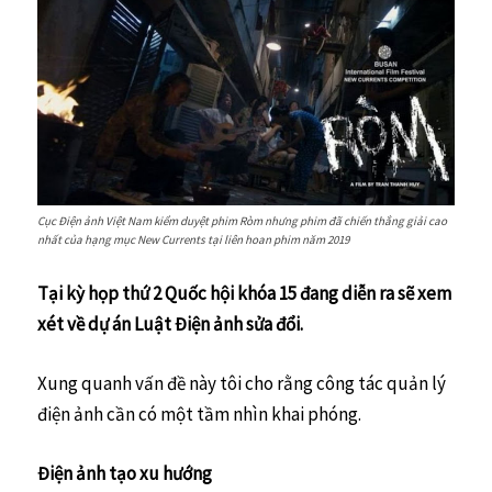
Cục Điện ảnh Việt Nam kiểm duyệt phim Ròm nhưng phim đã chiến thắng giải cao
nhất của hạng mục New Currents tại liên hoan phim năm 2019
Tại kỳ họp thứ 2 Quốc hội khóa 15 đang diễn ra sẽ xem
xét về dự án Luật Điện ảnh sửa đổi.
Xung quanh vấn đề này tôi cho rằng công tác quản lý
điện ảnh cần có một tầm nhìn khai phóng.
Điện ảnh tạo xu hướng