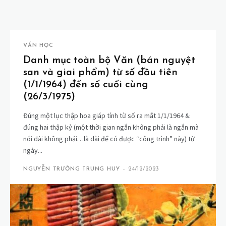
VĂN HỌC
Danh mục toàn bộ Văn (bán nguyệt
san và giai phẩm) từ số đầu tiên
(1/1/1964) đến số cuối cùng
(26/3/1975)
Đúng một lục thập hoa giáp tính từ số ra mắt 1/1/1964 &
đúng hai thập kỷ (một thời gian ngắn không phải là ngắn mà
nói dài không phải…là dài để có được “công trình” này) từ
ngày...
NGUYỄN TRƯỜNG TRUNG HUY
-
24/12/2023