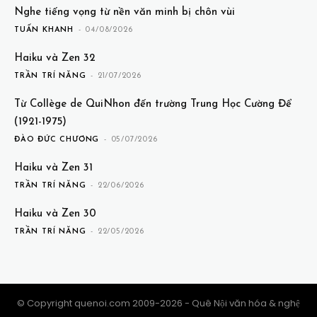
Nghe tiếng vọng từ nền văn minh bị chôn vùi
TUẤN KHANH
-
04/08/2026
Haiku và Zen 32
TRẦN TRÍ NĂNG
-
21/07/2026
Từ Collège de QuiNhon đến trường Trung Học Cường Để
(1921-1975)
ĐÀO ĐỨC CHƯƠNG
-
05/07/2026
Haiku và Zen 31
TRẦN TRÍ NĂNG
-
22/06/2026
Haiku và Zen 30
TRẦN TRÍ NĂNG
-
22/05/2026
© Copyright quenoi.com 2009-2026 - Quê Nội văn hóa & nghệ