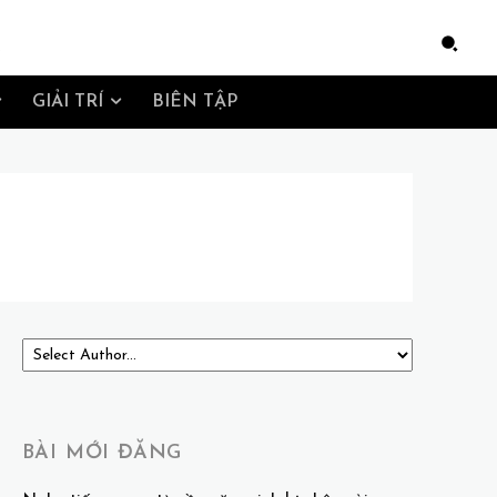
e
GIẢI TRÍ
BIÊN TẬP
BÀI MỚI ĐĂNG