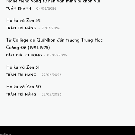
Nghe tiếng vọng từ nền văn minh bị chôn vùi
TUẤN KHANH
-
04/08/2026
Haiku và Zen 32
TRẦN TRÍ NĂNG
-
21/07/2026
Từ Collège de QuiNhon đến trường Trung Học
Cường Để (1921-1975)
ĐÀO ĐỨC CHƯƠNG
-
05/07/2026
Haiku và Zen 31
TRẦN TRÍ NĂNG
-
22/06/2026
Haiku và Zen 30
TRẦN TRÍ NĂNG
-
22/05/2026