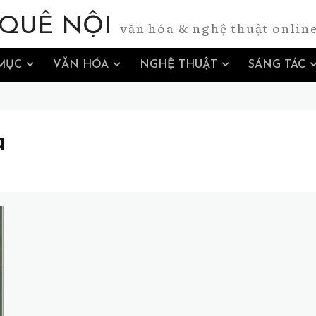
QUÊ NỘI
văn hóa & nghệ thuật onlin
MỤC
VĂN HÓA
NGHỆ THUẬT
SÁNG TÁC
a