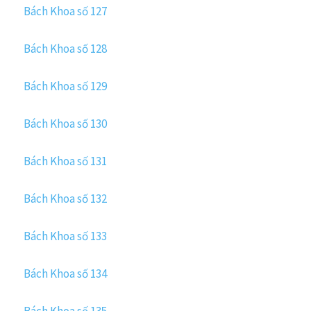
Bách Khoa số 127
Bách Khoa số 128
Bách Khoa số 129
Bách Khoa số 130
Bách Khoa số 131
Bách Khoa số 132
Bách Khoa số 133
Bách Khoa số 134