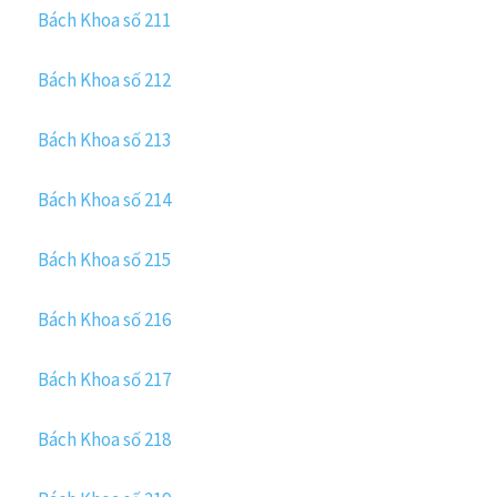
Bách Khoa số 211
Bách Khoa số 212
Bách Khoa số 213
Bách Khoa số 214
Bách Khoa số 215
Bách Khoa số 216
Bách Khoa số 217
Bách Khoa số 218