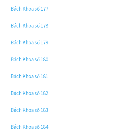
Bách Khoa số 177
Bách Khoa số 178
Bách Khoa số 179
Bách Khoa số 180
Bách Khoa số 181
Bách Khoa số 182
Bách Khoa số 183
Bách Khoa số 184