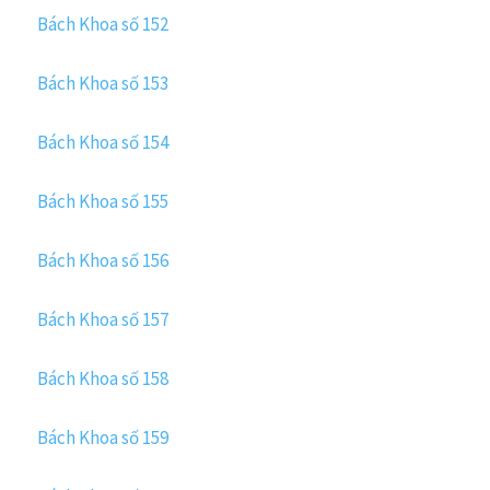
Bách Khoa số 152
Bách Khoa số 153
Bách Khoa số 154
Bách Khoa số 155
Bách Khoa số 156
Bách Khoa số 157
Bách Khoa số 158
Bách Khoa số 159