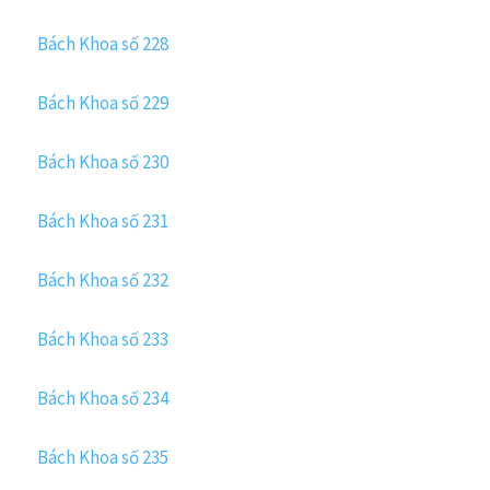
Bách Khoa số 228
Bách Khoa số 229
Bách Khoa số 230
Bách Khoa số 231
Bách Khoa số 232
Bách Khoa số 233
Bách Khoa số 234
Bách Khoa số 235