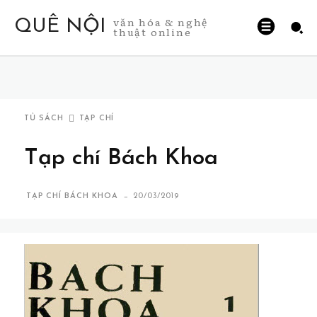
văn hóa & nghệ
QUÊ NỘI
thuật online
TỦ SÁCH
TẠP CHÍ
Tạp chí Bách Khoa
-
TẠP CHÍ BÁCH KHOA
20/03/2019