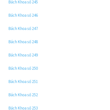
Bách Khoa số 245
Bách Khoa số 246
Bách Khoa số 247
Bách Khoa số 248
Bách Khoa số 249
Bách Khoa số 250
Bách Khoa số 251
Bách Khoa số 252
Bách Khoa số 253