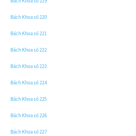
Bách Khoa số 219
Bách Khoa số 220
Bách Khoa số 221
Bách Khoa số 222
Bách Khoa số 223
Bách Khoa số 224
Bách Khoa số 225
Bách Khoa số 226
Bách Khoa số 227