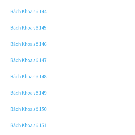
Bách Khoa số 144
Bách Khoa số 145
Bách Khoa số 146
Bách Khoa số 147
Bách Khoa số 148
Bách Khoa số 149
Bách Khoa số 150
Bách Khoa số 151