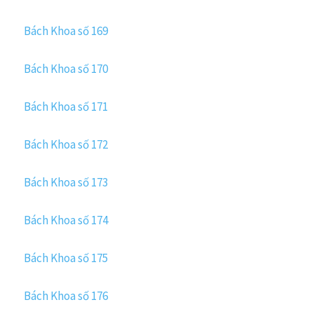
Bách Khoa số 169
Bách Khoa số 170
Bách Khoa số 171
Bách Khoa số 172
Bách Khoa số 173
Bách Khoa số 174
Bách Khoa số 175
Bách Khoa số 176