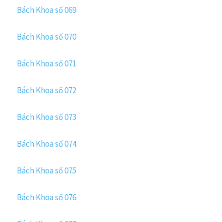
Bách Khoa số 069
Bách Khoa số 070
Bách Khoa số 071
Bách Khoa số 072
Bách Khoa số 073
Bách Khoa số 074
Bách Khoa số 075
Bách Khoa số 076