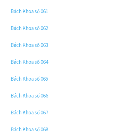
Bách Khoa số 061
Bách Khoa số 062
Bách Khoa số 063
Bách Khoa số 064
Bách Khoa số 065
Bách Khoa số 066
Bách Khoa số 067
Bách Khoa số 068