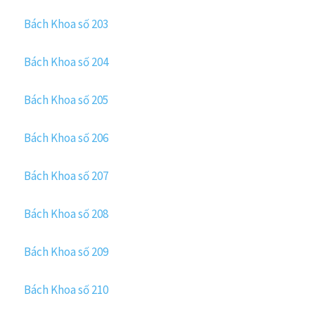
Bách Khoa số 203
Bách Khoa số 204
Bách Khoa số 205
Bách Khoa số 206
Bách Khoa số 207
Bách Khoa số 208
Bách Khoa số 209
Bách Khoa số 210