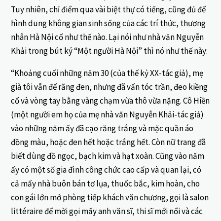
Tuy nhiên, chỉ điểm qua vài biệt thự có tiếng, cũng đủ để
hình dung không gian sinh sống của các trí thức, thương
nhân Hà Nội cổ như thế nào. Lại nói như nhà văn Nguyễn
Khải trong bút ký “Một người Hà Nội” thì nó như thế này:
“Khoảng cuối những năm 30 (của thế kỷ XX-tác giả), mẹ
già tôi vẫn để răng đen, nhưng đã vấn tóc trần, đeo kiềng
cổ và vòng tay bằng vàng chạm vừa thô vừa nặng. Cô Hiền
(một người em họ của mẹ nhà văn Nguyễn Khải-tác giả)
vào những năm ấy đã cạo răng trắng và mặc quần áo
đồng màu, hoặc đen hết hoặc trắng hết. Còn nữ trang đã
biết dùng đồ ngọc, bạch kim và hạt xoàn. Cũng vào năm
ấy có một số gia đình công chức cao cấp và quan lại, có
cả mấy nhà buôn bán tơ lụa, thuốc bắc, kim hoàn, cho
con gái lớn mở phòng tiếp khách văn chương, gọi là salon
littéraire để mời gọi mấy anh văn sĩ, thi sĩ mới nổi và các