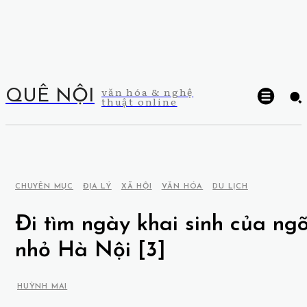
văn hóa & nghệ
QUÊ NỘI
thuật online
CHUYÊN MỤC
ĐỊA LÝ
XÃ HỘI
VĂN HÓA
DU LỊCH
Đi tìm ngày khai sinh của ng
nhỏ Hà Nội [3]
HUỲNH MAI