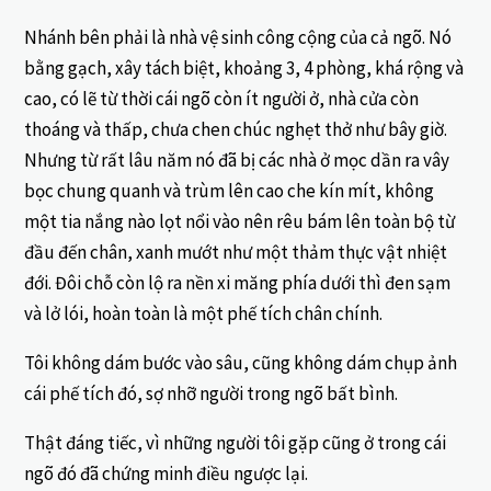
Nhánh bên phải là nhà vệ sinh công cộng của cả ngõ. Nó
bằng gạch, xây tách biệt, khoảng 3, 4 phòng, khá rộng và
cao, có lẽ từ thời cái ngõ còn ít người ở, nhà cửa còn
thoáng và thấp, chưa chen chúc nghẹt thở như bây giờ.
Nhưng từ rất lâu năm nó đã bị các nhà ở mọc dần ra vây
bọc chung quanh và trùm lên cao che kín mít, không
một tia nắng nào lọt nổi vào nên rêu bám lên toàn bộ từ
đầu đến chân, xanh mướt như một thảm thực vật nhiệt
đới. Đôi chỗ còn lộ ra nền xi măng phía dưới thì đen sạm
và lở lói, hoàn toàn là một phế tích chân chính.
Tôi không dám bước vào sâu, cũng không dám chụp ảnh
cái phế tích đó, sợ nhỡ người trong ngõ bất bình.
Thật đáng tiếc, vì những người tôi gặp cũng ở trong cái
ngõ đó đã chứng minh điều ngược lại.