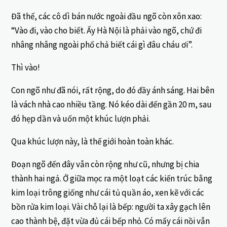
Đã thế, các cô dì bán nước ngoài đầu ngõ còn xôn xao:
“Vào đi, vào cho biết. Ấy Hà Nội là phải vào ngõ, chứ đi
nhâng nhâng ngoài phố chả biết cái gì đâu cháu ơi”.
Thì vào!
Con ngõ như đã nói, rất rộng, do đó đầy ánh sáng. Hai bên
là vách nhà cao nhiều tầng. Nó kéo dài đến gần 20 m, sau
đó hẹp dần và uốn một khúc lượn phải.
Qua khúc lượn này, là thế giới hoàn toàn khác.
Đoạn ngõ đến đây vẫn còn rộng như cũ, nhưng bị chia
thành hai ngả. Ở giữa mọc ra một loạt các kiến trúc bằng
kim loại trông giống như cái tủ quần áo, xen kẽ với các
bồn rửa kim loại. Vài chỗ lại là bếp: người ta xây gạch lên
cao thành bệ, đặt vừa đủ cái bếp nhỏ. Có mấy cái nồi vẫn