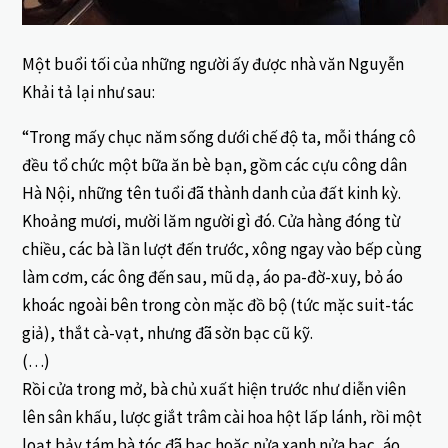
Một buổi tối của những người ấy được nhà văn Nguyễn
Khải tả lại như sau:
“Trong mấy chục năm sống dưới chế độ ta, mỗi tháng cô
đều tổ chức một bữa ăn bè bạn, gồm các cựu công dân
Hà Nội, những tên tuổi đã thành danh của đất kinh kỳ.
Khoảng mươi, mười lăm người gì đó. Cửa hàng đóng từ
chiều, các bà lần lượt đến trước, xông ngay vào bếp cùng
làm cơm, các ông đến sau, mũ dạ, áo pa-đờ-xuy, bỏ áo
khoác ngoài bên trong còn mặc đồ bộ (tức mặc suit-tác
giả), thắt cà-vạt, nhưng đã sờn bạc cũ kỹ.
(…)
Rồi cửa trong mở, bà chủ xuất hiện trước như diễn viên
lên sân khấu, lược giắt trâm cài hoa hột lấp lánh, rồi một
loạt bảy tám bà tóc đã bạc hoặc nửa xanh nửa bạc, áo