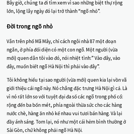
Bây giờ, chúng ta đi tìm xem vì sao những biệt thự rộng
lớn, lộng lẫy ngày đó lại trở thành “ngõ nhỏ”.
Đời trong ngõ nhỏ
Vẫn trên phố Mã Mây, chỉ cách ngôi nhà 87 một đoạn
ngắn, ở phía đối diện có một con ngõ. Một người (vừa
mới) quen dẫn tôi vào đó, nói nhiệt tình:” Vào đây, vào
đây, muốn biết ngõ Hà Nội thì phải vào đây”.
Tôi không hiểu tại sao người (vừa mới) quen kia lại vồn vã
giới thiệu cái ngõ này. Nó chẳng đặc trưng Hà Nội gì cả. Là
vì nó rất lớn so với tuyệt đại đa số các ngõ trong phố cổ:
rộng đến ba bốn mét, phía ngoài thừa sức cho các hàng
nước chè, hàng ăn nhỏ kế nhau vui tươi bán hàng. Và lại
đầy ánh sáng. Tom lại, nó như một cái hẻm bình thường ở
Sài Gòn, chứ không phải ngõ Hà Nội.