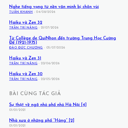
Nghe tiếng vọng từ nền văn minh bị chôn vùi
TUẤN KHANH
-
04/08/2026
Haiku và Zen 32
TRẦN TRÍ NĂNG
-
21/07/2026
Từ Collège de QuiNhon đến trường Trung Học Cường
Để (1921-1975)
ĐÀO ĐỨC CHƯƠNG
-
05/07/2026
Haiku và Zen 31
TRẦN TRÍ NĂNG
-
22/06/2026
Haiku và Zen 30
TRẦN TRÍ NĂNG
-
22/05/2026
BÀI CÙNG TÁC GIẢ
Sự thật về ngõ nhỏ phố nhỏ Hà Nội [4]
01/01/2021
Nhà xưa ở những phố “Hàng” [2]
01/01/2021