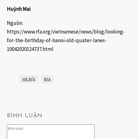
Huỳnh Mai
Nguồn:
https://www.rfa.org/vietnamese/news/blog/looking-
for-the-birthday-of-hanoi-old-quater-lanes-
10042020124737.html
HÀ NỘI
RFA
BÌNH LUẬN
Bình
luận: