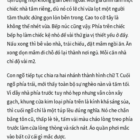
chiếc nhà tắm riêng, dù nó có lẽ chỉ vừa lọt một người
tầm thước đứng gọn lỏn bên trong. Cao to cỡ tây là
không thể nhét vừa. Bếp núc cũng vậy. Phía trên chiếc
bếp họ làm chiếc kệ nhỏ để vài thứ gia vị thiết yếu ở đấy.
Nấu xong thì bê vào nhà, trải chiếu, đặt mâm ngồi ăn. Ăn
xong dọn mâm đi chỗ đó lại thành nơi ngủ. Mỗi căn nhà
chỉ độ vài m2.
Con ngõ tiếp tục chia ra hai nhánh thành hình chữ T. Cuối
ngõ phía trái, mới thấy toàn bộ sự nghèo nàn và tăm tối.
Vì dãy nhà phía trước tuy nhỏ hẹp nhưng vẫn còn xây
gạch, khung cửa kim loại phía trên là kính khá sáng sủa,
thì cuối ngõ chỉ là một túp lều đúng nghĩa. Nó che chắn
bằng tôn cũ, thấp lè tè, tấm vải màu cháo lòng treo phía
trước làm cửa lòng thòng và rách nát. Áo quần phơi mắc
vào bất cứ cái gì mắc được.