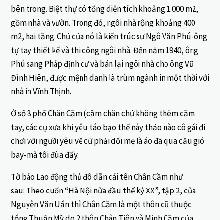
bên trong. Biệt thự có tổng diện tích khoảng 1.000 m2,
gồm nhà và vườn. Trong đó, ngôi nhà rộng khoảng 400
m2, hai tầng. Chủ của nó là kiến trúc sư Ngô Văn Phú-ông
tự tay thiết kế và thi công ngôi nhà. Đến năm 1940, ông
Phú sang Pháp định cư và bán lại ngôi nhà cho ông Vũ
Đình Hiên, được mệnh danh là trùm ngành in một thời với
nhà in Vĩnh Thịnh.
Ở số 8 phố Chân Cầm (cầm chân chứ không thèm cầm
tay, các cụ xưa khi yêu táo bạo thế này thảo nào cô gái đi
chơi với người yêu về cứ phải dối mẹ là áo đã qua cầu gió
bay-mà tôi đùa đấy.
Tờ báo Lao động thủ đô dẫn cái tên Chân Cầm như
sau: Theo cuốn “Hà Nội nửa đầu thế kỷ XX”, tập 2, của
Nguyễn Văn Uẩn thì Chân Cầm là một thôn cũ thuộc
tổng Thuận Mỹ do 2 thôn Chân Tiên và Minh Cầm của