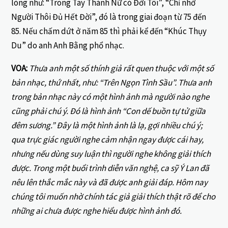
lòng như: “Trong Tay Thánh Nữ có Đời Tôi”, “Chỉ nhớ
Người Thôi Đủ Hết Đời”, đó là trong giai đoạn từ 75 đến
85. Nếu chấm dứt ở năm 85 thì phải kể đến “Khúc Thụy
Du” do anh Anh Bằng phổ nhạc.
VOA:
Thưa anh một số thính giả rất quen thuộc với một số
bản nhạc, thứ nhất, như: “Trên Ngọn Tình Sầu”. Thưa anh
trong bản nhạc này có một hình ảnh mà người nào nghe
cũng phải chú ý. Đó là hình ảnh “Con dế buồn tự tử giữa
đêm sương.” Đây là một hình ảnh là lạ, gợi nhiều chú ý;
qua trực giác người nghe cảm nhận ngay được cái hay,
nhưng nếu dùng suy luận thì người nghe không giải thích
được. Trong một buổi trình diễn văn nghệ, ca sỹ Ý Lan đã
nêu lên thắc mắc này và đã được anh giải đáp. Hôm nay
chúng tôi muốn nhờ chính tác giả giải thích thật rõ để cho
những ai chưa được nghe hiểu được hình ảnh đó.