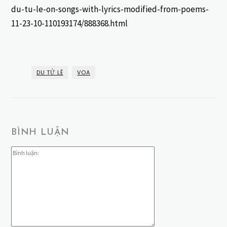
du-tu-le-on-songs-with-lyrics-modified-from-poems-
11-23-10-110193174/888368.html
DU TỬ LÊ
VOA
BÌNH LUẬN
Bình
luận: