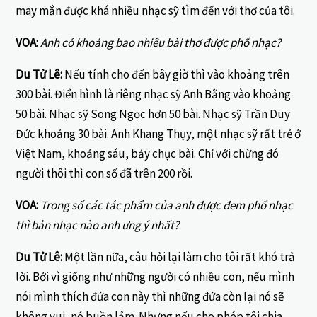
may mắn được khá nhiều nhạc sỹ tìm đến với thơ của tôi.
VOA:
Anh có khoảng bao nhiêu bài thơ được phổ nhạc?
Du Tử Lê:
Nếu tính cho đến bây giờ thì vào khoảng trên
300 bài. Điển hình là riêng nhạc sỹ Anh Bằng vào khoảng
50 bài. Nhạc sỹ Song Ngọc hơn 50 bài. Nhạc sỹ Trần Duy
Đức khoảng 30 bài. Anh Khang Thụy, một nhạc sỹ rất trẻ ở
Việt Nam, khoảng sáu, bảy chục bài. Chỉ với chừng đó
người thôi thì con số đã trên 200 rồi.
VOA:
Trong số các tác phẩm của anh được đem phổ nhạc
thì bản nhạc nào anh ưng ý nhất?
Du Tử Lê:
Một lần nữa, câu hỏi lại làm cho tôi rất khó trả
lời. Bởi vì giống như những người có nhiều con, nếu mình
nói mình thích đứa con này thì những đứa còn lại nó sẽ
không vui, nó buồn lắm. Nhưng nếu cho phép tôi chia