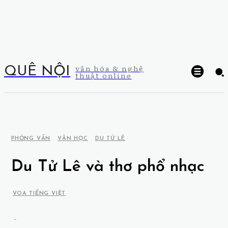
văn hóa & nghệ
QUÊ NỘI
thuật online
PHỎNG VẤN
VĂN HỌC
DU TỬ LÊ
Du Tử Lê và thơ phổ nhạc
VOA TIẾNG VIỆT
-