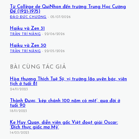
Từ Collège de QuiNhon đến trường Trung Học Cường
Để (1921-1975)
ĐÀO ĐỨC CHƯƠNG
-
05/07/2026
Haiku và Zen 31
TRẦN TRÍ NĂNG
-
22/06/2026
Haiku và Zen 30
TRẦN TRÍ NĂNG
-
22/05/2026
BÀI CÙNG TÁC GIẢ
Hòa thượng Thích Tuệ Sỹ, vị trưởng lão uyên bác, viên
tịch ở tuổi 81
24/11/2023
Thành Được, ‘kép chánh 100 năm có một’, qua đời ở
tuổi 90
18/11/2023
Ke Huy Quan, diễn viên gốc Việt đoạt giải Oscar:
‘Đích thực giấc mơ Mỹ’
14/03/2023