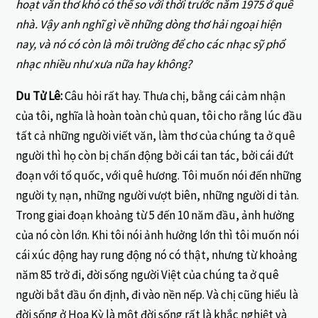
hoạt văn thơ khó có thể so với thời trước năm 1975 ở quê
nhà. Vậy anh nghĩ gì về những dòng thơ hải ngoại hiện
nay, và nó có còn là môi trường để cho các nhạc sỹ phổ
nhạc nhiều như xưa nữa hay không?
Du Tử Lê:
Câu hỏi rất hay. Thưa chị, bằng cái cảm nhận
của tôi, nghĩa là hoàn toàn chủ quan, tôi cho rằng lúc đầu
tất cả những người viết văn, làm thơ của chúng ta ở quê
người thì họ còn bị chấn động bởi cái tan tác, bởi cái đứt
đoạn với tổ quốc, với quê hương. Tôi muốn nói đến những
người tỵ nạn, những người vượt biên, những người di tản.
Trong giai đoạn khoảng từ 5 đến 10 năm đầu, ảnh hưởng
của nó còn lớn. Khi tôi nói ảnh hưởng lớn thì tôi muốn nói
cái xúc động hay rung động nó có thật, nhưng từ khoảng
năm 85 trở đi, đời sống người Việt của chúng ta ở quê
người bắt đầu ổn định, đi vào nền nếp. Và chị cũng hiểu là
đời sống ở Hoa Kỳ là một đời sống rất là khắc nghiệt và