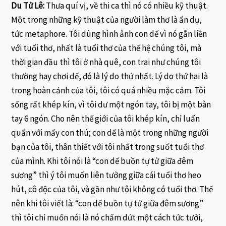
Du Tử Lê:
Thưa quí vị, về thi ca thì nó có nhiều kỹ thuật.
Một trong những kỹ thuật của người làm thơ là ẩn dụ,
tức metaphore. Tôi dùng hình ảnh con dế vì nó gắn liền
với tuổi thơ, nhất là tuổi thơ của thế hệ chúng tôi, mà
thời gian đầu thì tôi ở nhà quê, con trai như chúng tôi
thường hay chơi dế, đó là lý do thứ nhất. Lý do thứ hai là
trong hoàn cảnh của tôi, tôi có quá nhiều mặc cảm. Tôi
sống rất khép kín, vì tôi dư một ngón tay, tôi bị một bàn
tay 6 ngón. Cho nên thế giới của tôi khép kín, chỉ luẩn
quẩn với mấy con thú; con dế là một trong những người
bạn của tôi, thân thiết với tôi nhất trong suốt tuổi thơ
của mình. Khi tôi nói là “con dế buồn tự tử giữa đêm
sương” thì ý tôi muốn liên tưởng giữa cái tuổi thơ heo
hút, cô độc của tôi, và gần như tôi không có tuổi thơ. Thế
nên khi tôi viết là: “con dế buồn tự tử giữa đêm sương”
thì tôi chỉ muốn nói là nó chấm dứt một cách tức tưởi,