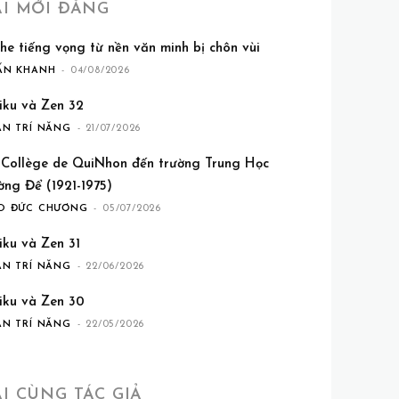
ÀI MỚI ĐĂNG
he tiếng vọng từ nền văn minh bị chôn vùi
ẤN KHANH
-
04/08/2026
iku và Zen 32
ẦN TRÍ NĂNG
-
21/07/2026
 Collège de QuiNhon đến trường Trung Học
ờng Để (1921-1975)
O ĐỨC CHƯƠNG
-
05/07/2026
iku và Zen 31
ẦN TRÍ NĂNG
-
22/06/2026
iku và Zen 30
ẦN TRÍ NĂNG
-
22/05/2026
ÀI CÙNG TÁC GIẢ