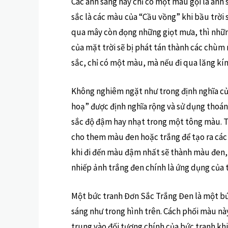
Các ánh sáng này chỉ có một màu gọi là ánh 
sắc là các màu của “Cầu vồng” khi bầu trời 
qua mây còn đọng những giọt mưa, thì những
của mặt trời sẽ bị phát tán thành các chùm
sắc, chỉ có một màu, mà nếu đi qua lăng kí
Không nghiêm ngặt như trong định nghĩa củ
hoạ” được định nghĩa rộng và sử dụng thoán
sắc độ đậm hay nhạt trong một tông màu. Tỷ
cho them màu đen hoặc trắng để tạo ra các
khi đi đến màu đậm nhất sẽ thành màu đen, 
nhiếp ảnh trắng đen chính là ứng dụng của
Một bức tranh Đơn Sắc Trắng Đen là một b
sáng như trong hình trên. Cách phối màu này
trung vào đối tượng chính của bức tranh kh