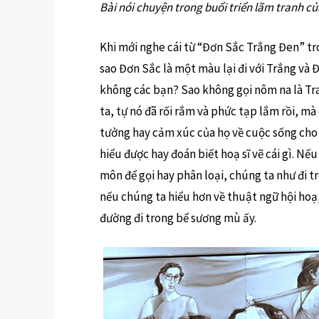
Bài nói chuyện trong buổi triển lãm tranh c
Khi mới nghe cái từ “Đơn Sắc Trắng Đen” tro
sao Đơn Sắc là một màu lại đi với Trắng và 
không các bạn? Sao không gọi nôm na là Tr
ta, tự nó đã rối rắm và phức tạp lắm rồi, mà
tưởng hay cảm xúc của họ về cuộc sống cho
hiểu được hay đoán biết hoạ sĩ vẽ cái gì. 
môn để gọi hay phân loại, chúng ta như đi t
nếu chúng ta hiểu hơn về thuật ngữ hội hoạ
đường đi trong bể sương mù ấy.