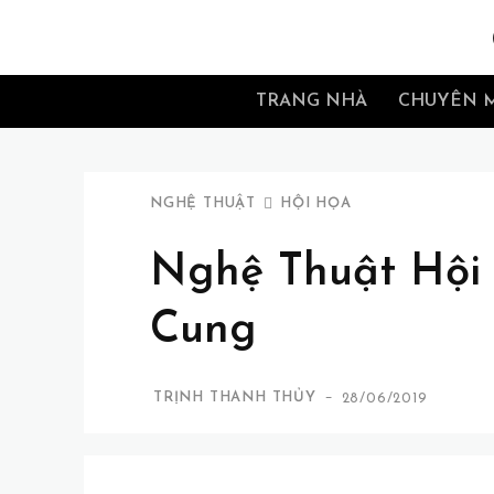
TRANG NHÀ
CHUYÊN 
NGHỆ THUẬT
HỘI HỌA
Nghệ Thuật Hội 
Cung
-
TRỊNH THANH THỦY
28/06/2019