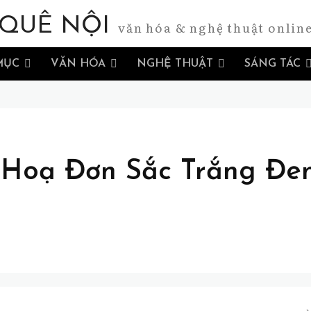
QUÊ NỘI
văn hóa & nghệ thuật onlin
MỤC
VĂN HÓA
NGHỆ THUẬT
SÁNG TÁC
Hoạ Đơn Sắc Trắng Đen 