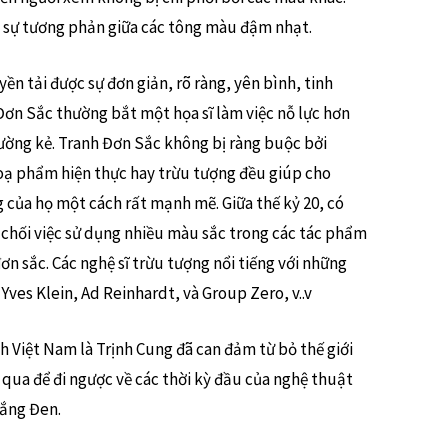
vì sự tương phản giữa các tông màu đậm nhạt.
ền tải được sự đơn giản, rõ ràng, yên bình, tinh
Đơn Sắc thường bắt một họa sĩ làm việc nỗ lực hơn
đường kẻ. Tranh Đơn Sắc không bị ràng buộc bởi
ạ phẩm hiện thực hay trừu tượng đều giúp cho
g của họ một cách rất mạnh mẽ. Giữa thế kỷ 20, có
ừ chối việc sử dụng nhiều màu sắc trong các tác phẩm
đơn sắc. Các nghệ sĩ trừu tượng nổi tiếng với những
ves Klein, Ad Reinhardt, và Group Zero, v..v
nh Việt Nam là Trịnh Cung đã can đảm từ bỏ thế giới
qua để đi ngược về các thời kỳ đầu của nghệ thuật
rắng Đen.