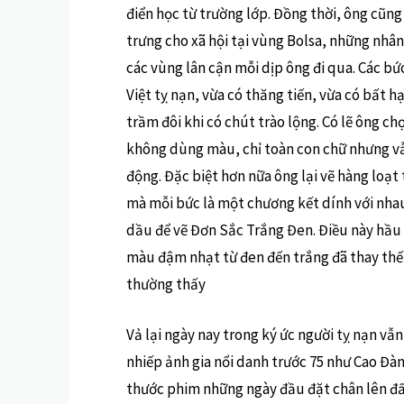
điển học từ trường lớp. Đồng thời, ông cũn
trưng cho xã hội tại vùng Bolsa, những nhân
các vùng lân cận mỗi dịp ông đi qua. Các b
Việt tỵ nạn, vừa có thăng tiến, vừa có bất 
trầm đôi khi có chút trào lộng. Có lẽ ông ch
không dùng màu, chỉ toàn con chữ nhưng vẫ
động. Đặc biệt hơn nữa ông lại vẽ hàng loạt
mà mỗi bức là một chương kết dính với nhau
dầu để vẽ Đơn Sắc Trắng Đen. Điều này hầu 
màu đậm nhạt từ đen đến trắng đã thay thế
thường thấy
Vả lại ngày nay trong ký ức người tỵ nạn v
nhiếp ảnh gia nổi danh trước 75 như Cao Đà
thước phim những ngày đầu đặt chân lên đấ