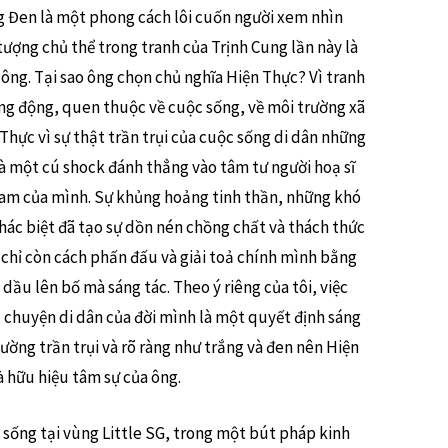
g Đen là một phong cách lôi cuốn người xem nhìn
 tượng chủ thể trong tranh của Trịnh Cung lần này là
a ông. Tại sao ông chọn chủ nghĩa Hiện Thực? Vì tranh
ng động, quen thuộc về cuộc sống, về môi trường xã
hực vì sự thật trần trụi của cuộc sống di dân những
à một cú shock đánh thẳng vào tâm tư người hoạ sĩ
Nam của mình. Sự khủng hoảng tinh thần, những khó
ác biệt đã tạo sự dồn nén chồng chất và thách thức
g chỉ còn cách phấn đấu và giải toả chính mình bằng
dầu lên bố mà sáng tác. Theo ý riêng của tôi, việc
u chuyện di dân của đời mình là một quyết định sáng
hường trần trụi và rõ ràng như trắng và đen nên Hiện
 hữu hiệu tâm sự của ông.
 sống tại vùng Little SG, trong một bút pháp kinh