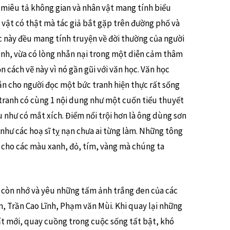
g miêu tả không gian và nhân vật mang tính biểu
 vật có thật mà tác giả bắt gặp trên đường phố và
ức này đều mang tính truyện về đời thường của người
hạnh, vừa có lòng nhẫn nại trong một diễn cảm thâm
ọn cách vẽ này vì nó gần gũi với văn học. Văn học
n cho người đọc một bức tranh hiện thực rất sống
 tranh có cùng 1 nội dung như một cuốn tiểu thuyết
 như có mắt xích. Điểm nổi trội hơn là ông dùng sơn
như các hoạ sĩ tỵ nạn chưa ai từng làm. Những tông
 cho các màu xanh, đỏ, tím, vàng mà chúng ta
ẫn còn nhớ và yêu những tấm ảnh trắng đen của các
m, Trần Cao Lĩnh, Phạm văn Mùi. Khi quay lại những
t mới, quay cuồng trong cuộc sống tất bật, khó