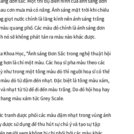
sáng đơn sắc. Một thí dụ điển hình của ánh sáng đơn
sau cơn mưa mà có nắng. Ánh sáng mặt trời khi chiếu
 giọt nước chính là lăng kính nên ánh sáng trắng
 màu quang phổ. Các màu đó chính là ánh sáng đơn
nh nó sẽ không phát tán ra màu nào khác được.
a Khoa Học, “Ánh sáng Đơn Sắc trong nghệ thuật hội
g hơn là chỉ một màu. Các hoạ sĩ pha màu theo các
 như trong một tông màu đỏ thì người hoạ sĩ có thể
 màu đỏ từ đậm đến nhạt. Đặc biệt là tông màu xám,
và nhạt từ từ để đi đến màu trắng. Do đó hội hoạ hay
 thang màu xám tức Grey Scale.
ức tranh được phối các màu đậm nhạt trong vùng ánh
 được sử dụng để thu hút sự chú ý và tạo sự tập
iến người xem không bị chi phối bởi các màu khác.