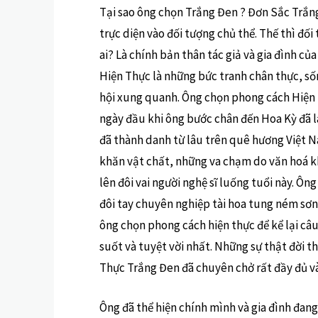
Tại sao ông chọn Trắng Đen ? Đơn Sắc Trắn
trực diện vào đối tượng chủ thể. Thế thì đối
ai? Là chính bản thân tác giả và gia đình củ
Hiện Thực là những bức tranh chân thực, số
hội xung quanh. Ông chọn phong cách Hiện T
ngày đầu khi ông bước chân đến Hoa Kỳ đã l
đã thành danh từ lâu trên quê hương Việt 
khăn vật chất, những va chạm do văn hoá kh
lên đôi vai người nghệ sĩ luống tuổi này. Ôn
đôi tay chuyên nghiệp tài hoa tung ném sơn 
ông chọn phong cách hiện thực để kể lại câ
suốt và tuyệt vời nhất. Những sự thật đời t
Thực Trắng Đen đã chuyên chở rất đầy đủ và
Ông đã thể hiện chính mình và gia đình đang