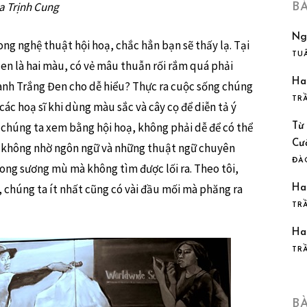
ủa Trịnh Cung
B
Ng
ng nghệ thuật hội hoạ, chắc hẳn bạn sẽ thấy lạ. Tại
TU
Đen là hai màu, có vẻ mâu thuẫn rối rắm quá phải
Ha
anh Trắng Đen cho dễ hiểu? Thực ra cuộc sống chúng
TR
 các hoạ sĩ khi dùng màu sắc và cây cọ để diễn tả ý
 chúng ta xem bằng hội hoạ, không phải dễ để có thể
Từ
Cư
Nếu không nhờ ngôn ngữ và những thuật ngữ chuyên
ĐÀ
rong sương mù mà không tìm được lối ra. Theo tôi,
, chúng ta ít nhất cũng có vài đầu mối mà phăng ra
Ha
TR
Ha
TR
B