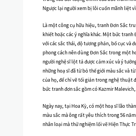
Ngược lại người xem bị lôi cuốn mãnh liệt 
Là một công cụ hữu hiệu, tranh Đơn Sắc truy
khiết hoặc các ý nghĩa khác. Một bức tranh 
với các sắc thái, độ tương phản, bố cục và 
phong cách nên dùng Đơn Sắc trong một ho
người nghệ sĩ lột tả được cảm xúc và ý tưởn
những hoạ sĩ đã từ bỏ thế giới màu sắc và t
của họ, để chỉ vẽ tối giản trong nghệ thuật 
bức tranh đơn sắc gồm có Kazmir Malevich, Y
Ngày nay, tại Hoa Kỳ, có một hoạ sĩ lão thà
màu sắc mà ông rất yêu thích trong 56 năm 
nhân loại mà thử nghiệm lối vẽ Hiện Thực T