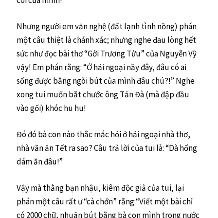
Nhưng người em văn nghệ (đất lạnh tình nồng) phán
một câu thiệt là chánh xác; nhưng nghe đau lòng hết
sức như đọc bài thơ “Gởi Trương Tửu” của Nguyễn Vỹ
vậy! Em phán rằng: “Ở hải ngoại nầy đây, đâu có ai
sống được bằng ngòi bút của mình đâu chú?!” Nghe
xong tui muốn bắt chước ông Tản Đà (mà đập đầu
vào gối) khóc hu hu!
Đó đó bà con nào thắc mắc hỏi ở hải ngoại nhà thơ,
nhà văn ăn Tết ra sao? Câu trả lời của tui là: “Dà hổng
dám ăn đâu!”
Vậy mà thằng bạn nhậu, kiêm độc giả của tui, lại
phán một câu rất ư “cà chớn” rằng:“Viết một bài chỉ
có 2000 chữ, nhuận bút bằng bà con mình trong nước