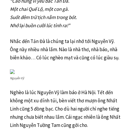
“Cao hứng vì yêu bác Tản Đà.
Một chai Quế Lộ, một con gà.
Suốt đêm trừ tịch nằm trong bót.
Nhớ lại buồn cười lúc tỉnh ra!”
Nhắc đến Tản Đà là chúng ta lại nhớ tới Nguyễn Vỹ.
Ông nầy nhiều nhà lắm. Nào là nhà thơ, nhà báo, nhà
biên khảo… Có lúc nghèo mạt và cũng có lúc giàu sụ.
Nguyễn Vỹ
Nghèo là lúc Nguyễn Vỹ làm báo ở Hà Nội. Tết đến
không một xu dính túi, bèn viết thơ mượn ông Nhất
Linh cũng 5 đồng bạc. Cho dù hai người chỉ nghe tiếng
nhưng chưa biết nhau lắm. Cái ngạc nhiên là ông Nhất
Linh Nguyễn Tường Tam cũng gởi cho.