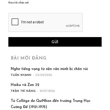
theo tôi nhận xét.
BÀI MỚI ĐĂNG
Nghe tiếng vọng từ nền văn minh bị chôn vùi
TUẤN KHANH
-
04/08/2026
Haiku và Zen 32
TRẦN TRÍ NĂNG
-
21/07/2026
Từ Collège de QuiNhon đến trường Trung Học
Cường Để (1921-1975)