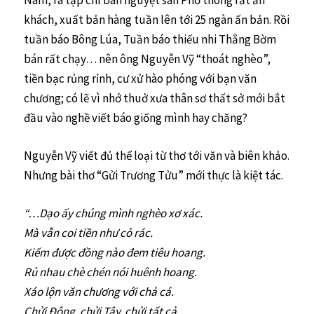
khách, xuất bản hàng tuần lên tới 25 ngàn ấn bản. Rồi
tuần báo Bông Lúa, Tuần báo thiếu nhi Thằng Bờm
bán rất chạy… nên ông Nguyễn Vỹ “thoát nghèo”,
tiền bạc rủng rỉnh, cư xử hào phóng với bạn văn
chương; có lẽ vì nhớ thuở xưa thân sơ thất sở mới bắt
đầu vào nghề viết báo giống mình hay chăng?
Nguyễn Vỹ viết đủ thể loại từ thơ tới văn và biên khảo.
Nhưng bài thơ “Gửi Trương Tửu” mới thực là kiệt tác.
“…Dạo ấy chúng mình nghèo xơ xác.
Mà vẫn coi tiền như cỏ rác.
Kiếm được đồng nào đem tiêu hoang.
Rủ nhau chè chén nói huênh hoang.
Xáo lộn văn chương với chả cá.
Chửi Ðông, chửi Tây, chửi tất cả.