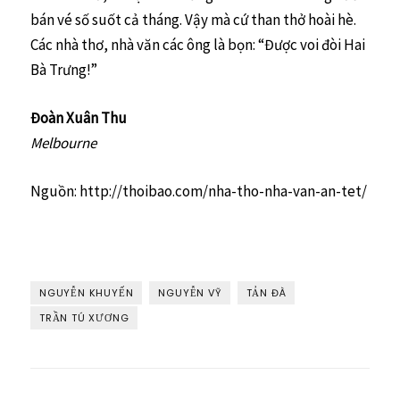
bán vé số suốt cả tháng. Vậy mà cứ than thở hoài hè.
Các nhà thơ, nhà văn các ông là bọn: “Được voi đòi Hai
Bà Trưng!”
Đoàn Xuân Thu
Melbourne
Nguồn: http://thoibao.com/nha-tho-nha-van-an-tet/
NGUYỄN KHUYẾN
NGUYỄN VỸ
TẢN ĐÀ
TRẦN TÚ XƯƠNG