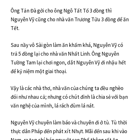
Ông Tản Đà gởi cho ông Ngô Tất Tố 3 đồng thì
Nguyễn Vỹ cũng cho nhà văn Trương Tửu 3 đồng để ăn
Tết.
Sau nầy vô Sài gòn làm ăn khấm khá, Nguyễn Vỹ có
trả 5 đồng lại cho nhà văn Nhất Linh. Ông Nguyễn
Tường Tam lại chơi ngon, dắt Nguyễn Vỹ đi nhậu hết
để kỷ niệm một giai thoại.
Vậy là các nhà thơ, nhà văn của chúng ta đều nghèo
đói như nhau cả; nhưng có chút đỉnh là chia sẻ với bạn
văn nghệ của mình, lá rách đùm lá nát.
Nguyễn Vỹ chuyên làm báo và chuyên đi ở tù. Tù thời
thực dân Pháp đến phát xít Nhựt. Mãi đến sau khi vào
Nam, ra tạp chí bán nguyệt san Phổ thông rất ăn