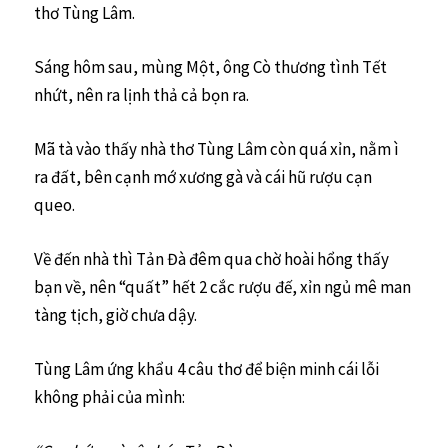
thơ Tùng Lâm.
Sáng hôm sau, mùng Một, ông Cò thương tình Tết
nhứt, nên ra lịnh thả cả bọn ra.
Mã tà vào thấy nhà thơ Tùng Lâm còn quá xỉn, nằm ì
ra đất, bên cạnh mớ xương gà và cái hũ rượu cạn
queo.
Về đến nhà thì Tản Đà đêm qua chờ hoài hổng thấy
bạn về, nên “quất” hết 2 cắc rượu đế, xỉn ngủ mê man
tàng tịch, giờ chưa dậy.
Tùng Lâm ứng khẩu 4 câu thơ để biện minh cái lỗi
không phải của mình: