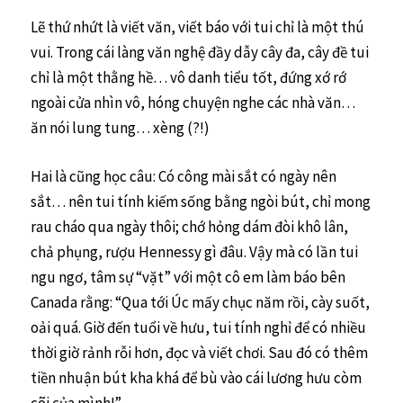
Lẽ thứ nhứt là viết văn, viết báo với tui chỉ là một thú
vui. Trong cái làng văn nghệ đầy dẫy cây đa, cây đề tui
chỉ là một thằng hề… vô danh tiểu tốt, đứng xớ rớ
ngoài cửa nhìn vô, hóng chuyện nghe các nhà văn…
ăn nói lung tung… xèng (?!)
Hai là cũng học câu: Có công mài sắt có ngày nên
sắt… nên tui tính kiếm sống bằng ngòi bút, chỉ mong
rau cháo qua ngày thôi; chớ hỏng dám đòi khô lân,
chả phụng, rượu Hennessy gì đâu. Vậy mà có lần tui
ngu ngơ, tâm sự “vặt” với một cô em làm báo bên
Canada rằng: “Qua tới Úc mấy chục năm rồi, cày suốt,
oải quá. Giờ đến tuổi về hưu, tui tính nghỉ để có nhiều
thời giờ rảnh rỗi hơn, đọc và viết chơi. Sau đó có thêm
tiền nhuận bút kha khá để bù vào cái lương hưu còm
cõi của mình!”