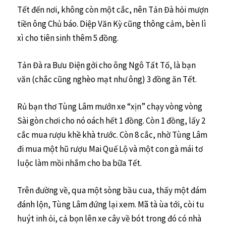
Tết đến nơi, không còn một cắc, nên Tản Đà hỏi mượn
tiền ông Chủ báo. Diệp Văn Kỳ cũng thông cảm, bèn lì
xì cho tiên sinh thêm 5 đồng.
Tản Đà ra Bưu Điện gởi cho ông Ngô Tất Tố, là bạn
văn (chắc cũng nghèo mạt như ông) 3 đồng ăn Tết.
Rủ bạn thơ Tùng Lâm mướn xe “xịn” chạy vòng vòng
Sài gòn chơi cho nó oách hết 1 đồng. Còn 1 đồng, lấy 2
cắc mua rượu khề khà trước. Còn 8 cắc, nhờ Tùng Lâm
đi mua một hũ rượu Mai Quế Lộ và một con gà mái tơ
luộc làm mồi nhắm cho ba bữa Tết.
Trên đường về, qua một sòng bầu cua, thấy một đám
đánh lộn, Tùng Lâm đứng lại xem. Mã tà ùa tới, còi tu
huýt inh ỏi, cả bọn lên xe cây về bót trong đó có nhà