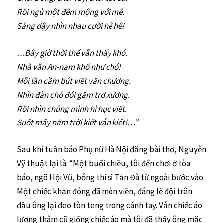
Rồi ngủ một đêm mộng với mê.
Sáng dậy nhìn nhau cười hê hê!
…Bây giờ thời thế vẫn thấy khó.
Nhà văn An-nam khổ như chó!
Mỗi lần cầm bút viết văn chương.
Nhìn đàn chó đói gặm trơ xương.
Rồi nhìn chúng mình hì hục viết.
Suốt mấy năm trời kiết vẫn kiết!…”
Sau khi tuần báo Phụ nữ Hà Nội đăng bài thơ, Nguyễn
Vỹ thuật lại là: “Một buổi chiều, tôi đến chơi ở tòa
báo, ngõ Hội Vũ, bỗng thi sĩ Tản Đà từ ngoài bước vào.
Một chiếc khăn đóng đã mòn viền, đáng lẽ đội trên
đầu ông lại đeo tòn teng trong cánh tay. Vẫn chiếc áo
lương thâm cũ giống chiếc áo mà tôi đã thấy ông mặc