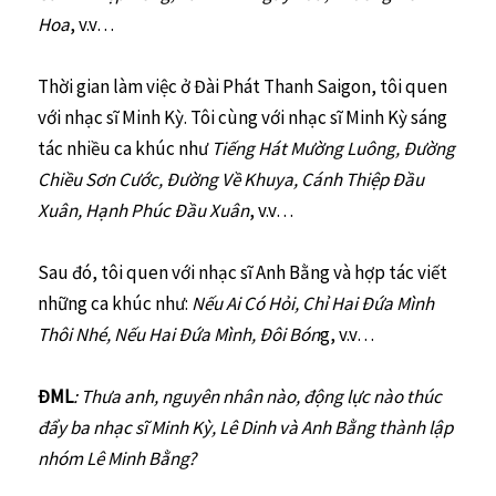
Hoa
, v.v…
Thời gian làm việc ở Đài Phát Thanh Saigon, tôi quen
với nhạc sĩ Minh Kỳ. Tôi cùng với nhạc sĩ Minh Kỳ sáng
tác nhiều ca khúc như
Tiếng Hát Mường Luông, Đường
Chiều Sơn Cước, Đường Về Khuya, Cánh Thiệp Đầu
Xuân, Hạnh Phúc Đầu Xuân
, v.v…
Sau đó, tôi quen với nhạc sĩ Anh Bằng và hợp tác viết
những ca khúc như:
Nếu Ai Có Hỏi, Chỉ Hai Đứa Mình
Thôi Nhé, Nếu Hai Đứa Mình, Đôi Bón
g, v.v…
ĐML
: Thưa anh, nguyên nhân nào, động lực nào thúc
đẩy ba nhạc sĩ Minh Kỳ, Lê Dinh và Anh Bằng thành lập
nhóm Lê Minh Bằng?