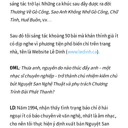
sáng tác trở lại. Những ca khúc sau đây được ra đời:
Thương Về Gò Công, Sao Anh Không Nhớ Gò Công, Chữ
Tình, Huế Buồn
, v.v…
Sau đó tôi sáng tác khoảng 50 bài mà khán thính giả ít
có dịp nghe vì phương tiện phổ biến chỉ trên trang
nhà, tên là Website Lê Dinh (
www.ledinh.ca
).
ĐML
: Thưa anh, nguyên do nào thúc đẩy anh – một
nhạc sĩ chuyên nghiệp – trở thành chủ nhiệm kiêm chủ
bút Nguyệt San Nghệ Thuật và phụ trách Chương
Trình Đài Phát Thanh?
LD:
Năm 1994, nhận thấy tình trạng báo chí ở hải
ngoại ít có báo chuyên về văn nghệ, nhất là âm nhạc,
cho nên tôi thực hiện ý định xuất bản Nguyệt San