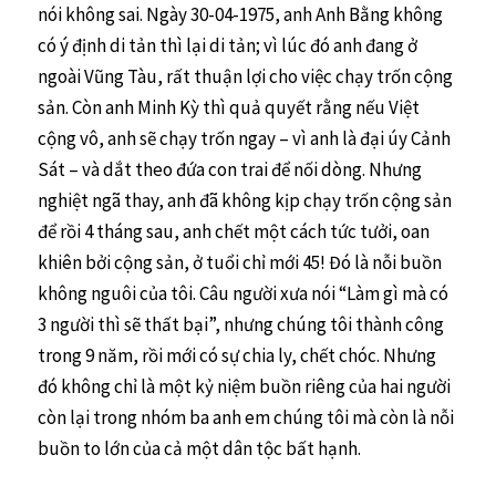
nói không sai. Ngày 30-04-1975, anh Anh Bằng không
có ý định di tản thì lại di tản; vì lúc đó anh đang ở
ngoài Vũng Tàu, rất thuận lợi cho việc chạy trốn cộng
sản. Còn anh Minh Kỳ thì quả quyết rằng nếu Việt
cộng vô, anh sẽ chạy trốn ngay – vì anh là đại úy Cảnh
Sát – và dắt theo đứa con trai để nối dòng. Nhưng
nghiệt ngã thay, anh đã không kịp chạy trốn cộng sản
để rồi 4 tháng sau, anh chết một cách tức tưởi, oan
khiên bởi cộng sản, ở tuổi chỉ mới 45! Đó là nỗi buồn
không nguôi của tôi. Câu người xưa nói “Làm gì mà có
3 người thì sẽ thất bại”, nhưng chúng tôi thành công
trong 9 năm, rồi mới có sự chia ly, chết chóc. Nhưng
đó không chỉ là một kỷ niệm buồn riêng của hai người
còn lại trong nhóm ba anh em chúng tôi mà còn là nỗi
buồn to lớn của cả một dân tộc bất hạnh.