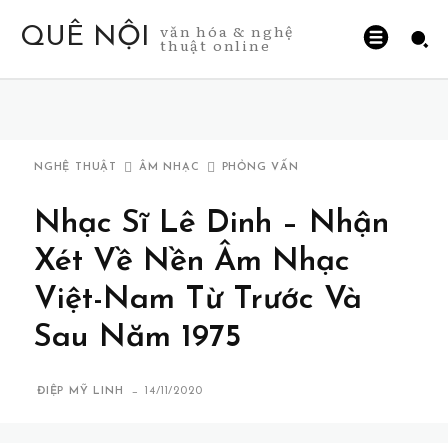
văn hóa & nghệ
QUÊ NỘI
thuật online
NGHỆ THUẬT
ÂM NHẠC
PHỎNG VẤN
Nhạc Sĩ Lê Dinh – Nhận
Xét Về Nền Âm Nhạc
Việt-Nam Từ Trước Và
Sau Năm 1975
-
ĐIỆP MỸ LINH
14/11/2020