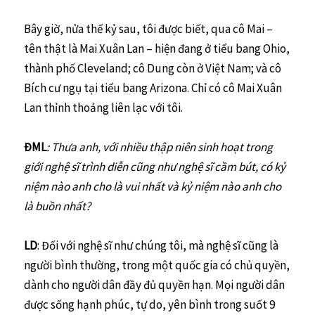
Bây giờ, nửa thế kỷ sau, tôi được biết, qua cô Mai –
tên thật là Mai Xuân Lan – hiện đang ở tiểu bang Ohio,
thành phố Cleveland; cô Dung còn ở Việt Nam; và cô
Bích cư ngụ tại tiểu bang Arizona. Chỉ có cô Mai Xuân
Lan thỉnh thoảng liên lạc với tôi.
ĐML
: Thưa anh, với nhiều thập niên sinh hoạt trong
giới nghệ sĩ trình diễn cũng như nghệ sĩ cầm bút, có kỷ
niệm nào anh cho là vui nhất và kỷ niệm nào anh cho
là buồn nhất?
LD
: Đối với nghệ sĩ như chúng tôi, mà nghệ sĩ cũng là
người bình thường, trong một quốc gia có chủ quyền,
dành cho người dân đầy đủ quyền hạn. Mọi người dân
được sống hạnh phúc, tự do, yên bình trong suốt 9