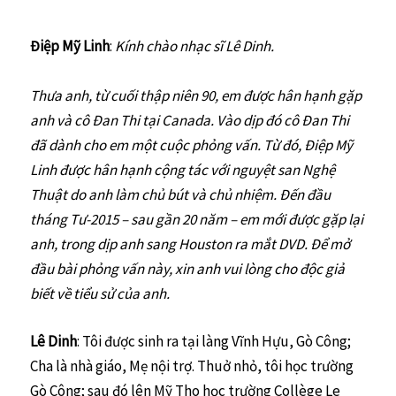
Điệp Mỹ Linh
:
Kính chào nhạc sĩ Lê Dinh.
Thưa anh, từ cuối thập niên 90, em được hân hạnh gặp
anh và cô Đan Thi tại Canada. Vào dịp đó cô Đan Thi
đã dành cho em một cuộc phỏng vấn. Từ đó, Điệp Mỹ
Linh được hân hạnh cộng tác với nguyệt san Nghệ
Thuật do anh làm chủ bút và chủ nhiệm. Đến đầu
tháng Tư-2015 – sau gần 20 năm – em mới được gặp lại
anh, trong dịp anh sang Houston ra mắt DVD. Để mở
đầu bài phỏng vấn này, xin anh vui lòng cho độc giả
biết về tiểu sử của anh.
Lê Dinh
: Tôi được sinh ra tại làng Vĩnh Hựu, Gò Công;
Cha là nhà giáo, Mẹ nội trợ. Thuở nhỏ, tôi học trường
Gò Công; sau đó lên Mỹ Tho học trường Collège Le