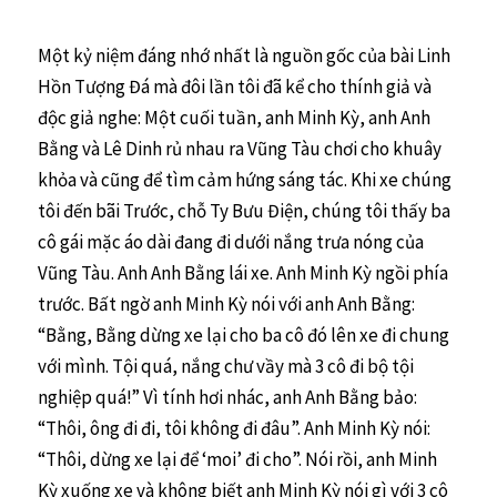
Một kỷ niệm đáng nhớ nhất là nguồn gốc của bài Linh
Hồn Tượng Đá mà đôi lần tôi đã kể cho thính giả và
độc giả nghe: Một cuối tuần, anh Minh Kỳ, anh Anh
Bằng và Lê Dinh rủ nhau ra Vũng Tàu chơi cho khuây
khỏa và cũng để tìm cảm hứng sáng tác. Khi xe chúng
tôi đến bãi Trước, chỗ Ty Bưu Điện, chúng tôi thấy ba
cô gái mặc áo dài đang đi dưới nắng trưa nóng của
Vũng Tàu. Anh Anh Bằng lái xe. Anh Minh Kỳ ngồi phía
trước. Bất ngờ anh Minh Kỳ nói với anh Anh Bằng:
“Bằng, Bằng dừng xe lại cho ba cô đó lên xe đi chung
với mình. Tội quá, nắng chư vầy mà 3 cô đi bộ tội
nghiệp quá!” Vì tính hơi nhác, anh Anh Bằng bảo:
“Thôi, ông đi đi, tôi không đi đâu”. Anh Minh Kỳ nói:
“Thôi, dừng xe lại để ‘moi’ đi cho”. Nói rồi, anh Minh
Kỳ xuống xe và không biết anh Minh Kỳ nói gì với 3 cô