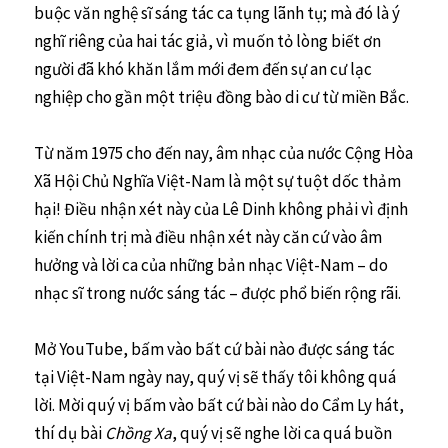
buộc văn nghệ sĩ sáng tác ca tụng lãnh tụ; mà đó là ý
nghĩ riêng của hai tác giả, vì muốn tỏ lòng biết ơn
người đã khó khăn lắm mới đem đến sự an cư lạc
nghiệp cho gần một triệu đồng bào di cư từ miền Bắc.
Từ năm 1975 cho đến nay, âm nhạc của nước Cộng Hòa
Xã Hội Chủ Nghĩa Việt-Nam là một sự tuột dốc thảm
hại! Điều nhận xét này của Lê Dinh không phải vì định
kiến chính trị mà điều nhận xét này căn cứ vào âm
hưởng và lời ca của những bản nhạc Việt-Nam – do
nhạc sĩ trong nước sáng tác – được phổ biến rộng rãi.
Mở YouTube, bấm vào bất cứ bài nào được sáng tác
tại Việt-Nam ngày nay, quý vị sẽ thấy tôi không quá
lời. Mời quý vị bấm vào bất cứ bài nào do Cẩm Ly hát,
thí dụ bài
Chồng Xa
, quý vị sẽ nghe lời ca quá buồn