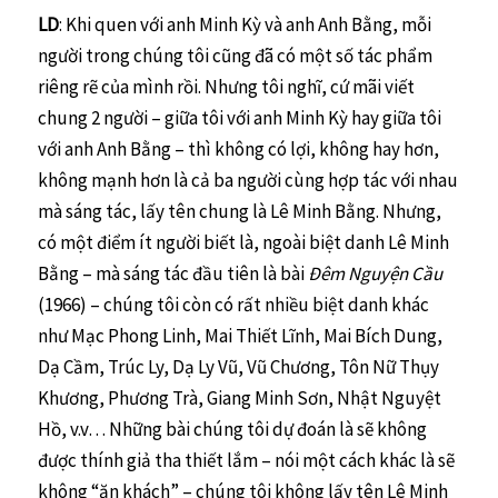
LD
: Khi quen với anh Minh Kỳ và anh Anh Bằng, mỗi
người trong chúng tôi cũng đã có một số tác phẩm
riêng rẽ của mình rồi. Nhưng tôi nghĩ, cứ mãi viết
chung 2 người – giữa tôi với anh Minh Kỳ hay giữa tôi
với anh Anh Bằng – thì không có lợi, không hay hơn,
không mạnh hơn là cả ba người cùng hợp tác với nhau
mà sáng tác, lấy tên chung là Lê Minh Bằng. Nhưng,
có một điểm ít người biết là, ngoài biệt danh Lê Minh
Bằng – mà sáng tác đầu tiên là bài
Đêm Nguyện Cầu
(1966) – chúng tôi còn có rất nhiều biệt danh khác
như Mạc Phong Linh, Mai Thiết Lĩnh, Mai Bích Dung,
Dạ Cầm, Trúc Ly, Dạ Ly Vũ, Vũ Chương, Tôn Nữ Thụy
Khương, Phương Trà, Giang Minh Sơn, Nhật Nguyệt
Hồ, v.v… Những bài chúng tôi dự đoán là sẽ không
được thính giả tha thiết lắm – nói một cách khác là sẽ
không “ăn khách” – chúng tôi không lấy tên Lê Minh