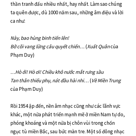
thần tranh đấu nhiều nhất, hay nhất. Làm sao chúng
ta quên được, dù 1000 năm sau, những âm điệu và lời
ca như:
Này, bao hùng binh tiến lên!
Bờ cõi vang lừng câu quyết chiến…
(
Xuất Quân
của
Phạm Duy)
…Hò ới! Hò ơi! Chiều khô nước mắt rưng sầu
Tan thân thiếu phụ, nát đầu hài nhi…
(
Về Miền Trung
của Phạm Duy)
Rồi 1954 ập đến, nền âm nhạc cũng như các lãnh vực
khác, một nửa phát triển mạnh mẽ ở miền Nam tự do,
phóng khoáng và một nửa bị chôn vùi trong chốn
ngục tù miền Bắc, sau bức màn tre. Một số đông nhạc