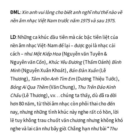
ĐML
: Xin anh vui lòng cho biết anh nghĩ như thế nào về
nền âm nhạc Việt Nam trước năm 1975 và sau 1975.
LD
: Những ca khúc đầu tiên mà các bậc tiên liệt của
nền âm nhạc Việt-Nam để lại – được gọi là nhạc cải
cách – như
Một Kiếp Hoa
(Nguyễn văn Tuyên &
Nguyễn văn Cổn),
Khúc Yêu Đương
(Thẩm Oánh)
Bình
Minh
(Nguyễn Xuân Khoát),
Bản Đàn Xuân
(Lê
Thương),
Tâm Hồn Anh Tìm Em
(Dương Thiệu Tước),
Bóng Ai Qua Thềm
(Văn Chung),
Thu Trên Đảo Kinh
Châu
(Lê Thương), v.v… chúng ta thấy, dù đã ra đời
hơn 80 năm, từ thời âm nhạc còn phôi thai cho đến
nay, nhưng những tình khúc này nghe rất có hồn, lời
lẽ tuy không trau chuốt văn chương nhưng không khó
nghe và lai căn như bây giờ. Chẳng hạn như bài “
Thu