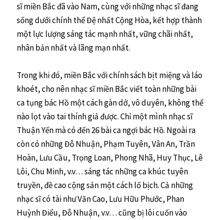
sĩ miền Bắc đã vào Nam, cùng với những nhạc sĩ đang
sống dưới chính thể Đệ nhất Cộng Hòa, kết hợp thành
một lực lượng sáng tác mạnh nhất, vững chãi nhất,
nhân bản nhất và lãng mạn nhất.
Trong khi đó, miền Bắc với chính sách bịt miệng và láo
khoét, cho nên nhạc sĩ miền Bắc viết toàn những bài
ca tụng bác Hồ một cách gàn dở, vô duyên, không thể
nào lọt vào tai thính giả được. Chỉ một mình nhạc sĩ
Thuận Yến mà có đến 26 bài ca ngợi bác Hồ. Ngoài ra
còn có những Đỗ Nhuận, Phạm Tuyên, Vân An, Trần
Hoàn, Lưu Cầu, Trọng Loan, Phong Nhã, Huy Thục, Lê
Lôi, Chu Minh, v.v… sáng tác những ca khúc tuyên
truyền, đề cao cộng sản một cách lố bịch. Cả những
nhạc sĩ có tài như Văn Cao, Lưu Hữu Phước, Phan
Huỳnh Điểu, Đỗ Nhuận, v.v… cũng bị lôi cuốn vào