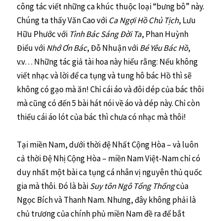
công tác viết những ca khúc thuộc loại “bưng bô” này.
Chúng ta thấy Văn Cao với
Ca Ngợi Hồ Chủ Tịch
, Lưu
Hữu Phước với
Tình Bác Sáng Đời Ta
, Phan Huỳnh
Điểu với
Nhớ Ơn Bác
, Đỗ Nhuận với
Bé Yêu Bác Hồ
,
v.v… Những tác giả tài hoa này hiểu rằng: Nếu không
viết nhạc và lời để ca tụng và tung hô bác Hồ thì sẽ
không có gạo mà ăn! Chỉ cái áo và đôi dép của bác thôi
mà cũng có đến 5 bài hát nói về áo và dép này. Chỉ còn
thiếu cái áo lót của bác thì chưa có nhạc mà thôi!
Tại miền Nam, dưới thời đệ Nhất Cộng Hòa – và luôn
cả thời Đệ Nhị Cộng Hòa – miền Nam Việt-Nam chỉ có
duy nhất một bài ca tụng cá nhân vị nguyên thủ quốc
gia mà thôi. Đó là bài
Suy tôn Ngô Tổng Thống
của
Ngọc Bích và Thanh Nam. Nhưng, đây không phải là
chủ trương của chính phủ miền Nam đề ra để bắt