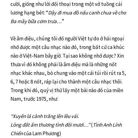
cười, giống như lời đối thoại trong một vở tuồng cải
lương hạng bét: “
Dậy đi mua đồ nấu canh chua về cho
Ba mầy bữa cơm trưa…
”
Về âm điệu, chúng tôi đố người Việt tự do ở hải ngoại
nhớ được một câu nhạc nào đó, trong bất cứ ca khúc
nào ở Việt-Nam bây giờ. Tại sao không nhớ được? Xin
thưa vì đó không phải là âm điệu mà là những nốt
nhạc khác nhau, bỏ chung vào một cái túi rồi rút ra 5,
6, 7 hoặc 8 nốt, ráp lại cho thành một câu nhạc thôi.
Trong khi đó, quý vị thử lấy một bài nào đó của miền
Nam, trước 1975, như:
“Xuyên lá cành trăng lên lều vải.
Lòng đất ấm thương tình đôi mươi…”
(
Tình Anh Lính
Chiến
của Lam Phương)