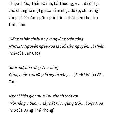
Thiệu Tước, Thẩm Oánh, Lê Thương, v.v… đã để lại
cho chúng ta một gia sản âm nhạc đồ sộ, chỉ trong
vòng có 20 năm ngắn ngủi. Lời ca thật nên thơ, trữ
tình, như:
Tiếng ai hát chiếu nay vang lừng trên sóng
Nhớ Lưu Nguyễn ngày xưa lạc lối đào nguyên…
(
Thiên
Thai
của Văn Cao)
Suối mơ, bên rừng Thu vắng
Dòng nước trôi lững lờ ngoài nắng…
(
Suối Mơ
của Văn
Cao)
Ngoài hiên giọt mưa Thu thánh thót rơi
Trời nắng u buồn, mây hắt hiu ngừng trôi…
(
Giọt Mưa
Thu
của Đặng Thế Phong)