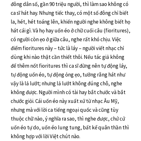
đông dân số, gần 90 triệu người, thì làm sao không có
ca sĩ hát hay. Nhưng tiếc thay, có một số đông chỉ biết
la, hét, hét toáng lên, khiến người nghe không biết họ
hát cái gì. Và họ hay uốn éo ở chữ cuối câu (fioritures),
có người còn ẹo ở giữa câu, nghe rất khó chịu. Việc
điểm fioritures này – tức là láy – người viết nhạc chỉ
dùng khi nào thật cần thiết thôi. Nếu tác giả không
để thêm nốt fioritures thì ca sĩ đừng nên tự động láy,
tự động uốn éo, tự động ỏng ẹo, tưởng rằng hát như
vậy là lả lướt; nhưng lả lướt không đúng chỗ, nghe
không được. Người mình có tài hay bắt chước và bắt
chước giỏi. Cái uốn éo này xuất xứ từ nhạc Âu Mỹ,
nhưng mà với lời ca tiếng ngoại quốc và cũng tùy
thuộc chữ nào, ý nghĩa ra sao, thì nghe được, chứ cứ
uốn éo tự do, uốn éo lung tung, bất kể quân thần thì
không hợp với lời Việt chút nào.