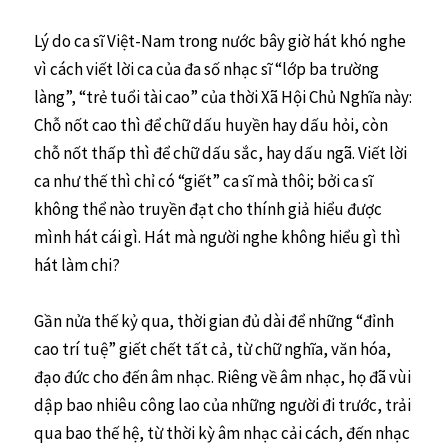
Lý do ca sĩ Việt-Nam trong nước bây giờ hát khó nghe
vì cách viết lời ca của đa số nhạc sĩ “lớp ba trường
làng”, “trẻ tuổi tài cao” của thời Xã Hội Chủ Nghĩa này:
Chỗ nốt cao thì để chữ dấu huyền hay dấu hỏi, còn
chỗ nốt thấp thì để chữ dấu sắc, hay dấu ngã. Viết lời
ca như thế thì chỉ có “giết” ca sĩ mà thôi; bởi ca sĩ
không thể nào truyền đạt cho thính giả hiểu được
mình hát cái gì. Hát mà người nghe không hiểu gì thì
hát làm chi?
Gần nửa thế kỷ qua, thời gian đủ dài để những “đỉnh
cao trí tuệ” giết chết tất cả, từ chữ nghĩa, văn hóa,
đạo đức cho đến âm nhạc. Riêng về âm nhạc, họ đã vùi
dập bao nhiêu công lao của những người đi trước, trải
qua bao thế hệ, từ thời kỳ âm nhạc cải cách, đến nhạc