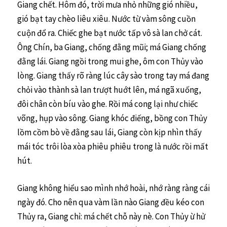
Giang chết. Hôm đó, trời mưa nhỏ những gió nhiều,
gió bạt tay chèo liêu xiêu. Nước từ vàm sông cuồn
cuộn đổ ra. Chiếc ghe bạt nước tấp vô sà lan chở cát.
Ông Chín, ba Giang, chống đằng mũi; má Giang chống
đằng lái. Giang ngồi trong mui ghe, ôm con Thủy vào
lòng. Giang thấy rõ ràng lúc cây sào trong tay má đang
chỏi vào thành sà lan trượt huớt lên, má ngã xuống,
đôi chân còn bíu vào ghe. Rồi má cong lại như chiếc
võng, hụp vào sông. Giang khóc điếng, bồng con Thủy
lồm cồm bò về đằng sau lái, Giang còn kịp nhìn thấy
mái tóc trôi lòa xòa phiêu phiêu trong là nước rồi mất
hút.
Giang không hiểu sao mình nhớ hoài, nhớ ràng ràng cái
ngày đó. Cho nên qua vàm lần nào Giang đều kéo con
Thủy ra, Giang chỉ: má chết chỗ này nè. Con Thủy ừ hử