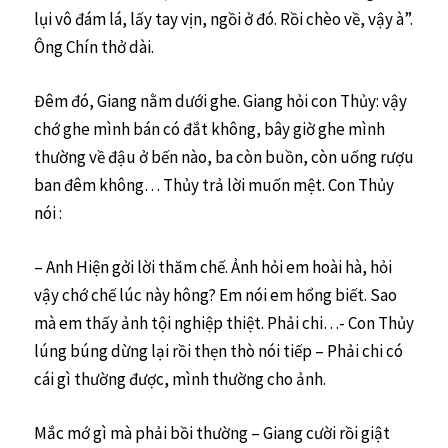
lụi vô đám lá, lấy tay vịn, ngồi ở đó. Rồi chèo về, vậy à”.
Ông Chín thở dài.
Đêm đó, Giang nằm dưới ghe. Giang hỏi con Thủy: vậy
chớ ghe mình bán có đắt không, bây giờ ghe mình
thường về đậu ở bến nào, ba còn buồn, còn uống rượu
ban đêm không… Thủy trả lời muốn mệt. Con Thủy
nói :
– Anh Hiện gởi lời thăm chế. Ảnh hỏi em hoài hà, hỏi
vậy chớ chế lúc này hông? Em nói em hổng biết. Sao
mà em thấy ảnh tội nghiệp thiệt. Phải chi…- Con Thủy
lúng búng dừng lại rồi thẹn thò nói tiếp – Phải chi có
cái gì thường được, mình thường cho ảnh.
Mắc mớ gì mà phải bồi thường – Giang cười rồi giật