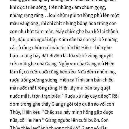
khi dọc triền sông, trên những đám chùm gọng,
những rặng ráng… loại chùm gửi tơ hồng phủ lên một
màu vàng óng, rồi chi chít những bông hoa trắng con
con như hột tấm mẳn. Mấy chiếc ghe bạn kè lại thành
bè, đậu phía ngoài đập. Đám đàn bà con gái bê những
cái cà ràng nhóm củi nấu ăn lên bờ. Hiện – bên ghe
bạn – cũng bày đặt đi đốn lá dừa về bẻ vòng nguyệt
trên mũi ghe nhà Giang. Ngày vui của Giang mà Hiện
lầm lì, có cười cười cũng héo xèo. Nửa đêm nhóm họ,
rượu uống sương sương. Hiện ca Tình anh bán chiếu
mà nước mắt ròng ròng. Hiện lấy mu bàn tay quệt
nước mắt, trợn trạo biểu:” Rượu xứ này cay dễ sợ”. Rồi
dòm trong ghe thấy Giang ngồi xếp quần áo với con
Thủy, Hiện kêu: “Chắc sau này mình hổng gặp được
nữa, cô Hai hen “. Giang ngước lên cười buồn. Con
Thủy thày lay:”Ảnh thương chế đó”. Giang vỗ đầu