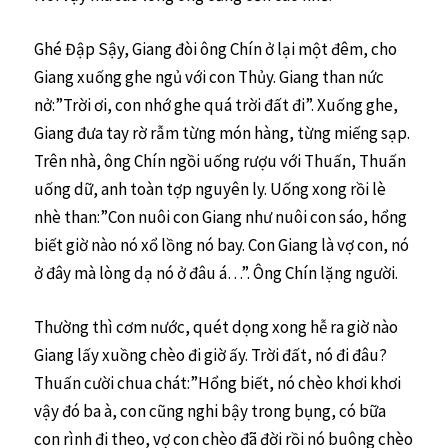
Ghé Đập Sậy, Giang đòi ông Chín ở lại một đêm, cho
Giang xuống ghe ngủ với con Thủy. Giang than nức
nở:”Trời ơi, con nhớ ghe quá trời đất đi”. Xuống ghe,
Giang đưa tay rờ rẫm từng món hàng, từng miếng sạp.
Trên nhà, ông Chín ngồi uống rượu với Thuấn, Thuấn
uống dữ, anh toàn tợp nguyên ly. Uống xong rồi lè
nhè than:”Con nuôi con Giang như nuôi con sáo, hổng
biết giờ nào nó xổ lồng nó bay. Con Giang là vợ con, nó
ở đây mà lòng dạ nó ở đâu á…”. Ông Chín lặng người.
Thường thì cơm nước, quét dọng xong hễ ra giờ nào
Giang lấy xuồng chèo đi giờ ấy. Trời đất, nó đi đâu?
Thuấn cười chua chát:”Hổng biết, nó chèo khơi khơi
vậy đó ba à, con cũng nghi bậy trong bụng, có bữa
con rình đi theo, vợ con chèo đã đời rồi nó buông chèo