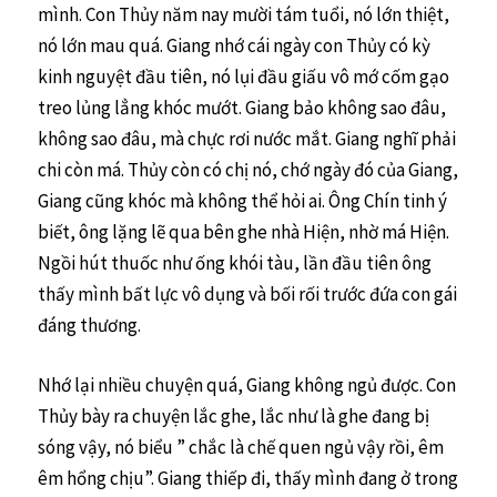
mình. Con Thủy năm nay mười tám tuổi, nó lớn thiệt,
nó lớn mau quá. Giang nhớ cái ngày con Thủy có kỳ
kinh nguyệt đầu tiên, nó lụi đầu giấu vô mớ cốm gạo
treo lủng lẳng khóc mướt. Giang bảo không sao đâu,
không sao đâu, mà chực rơi nước mắt. Giang nghĩ phải
chi còn má. Thủy còn có chị nó, chớ ngày đó của Giang,
Giang cũng khóc mà không thể hỏi ai. Ông Chín tinh ý
biết, ông lặng lẽ qua bên ghe nhà Hiện, nhờ má Hiện.
Ngồi hút thuốc như ống khói tàu, lần đầu tiên ông
thấy mình bất lực vô dụng và bối rối trước đứa con gái
đáng thương.
Nhớ lại nhiều chuyện quá, Giang không ngủ được. Con
Thủy bày ra chuyện lắc ghe, lắc như là ghe đang bị
sóng vậy, nó biểu ” chắc là chế quen ngủ vậy rồi, êm
êm hổng chịu”. Giang thiếp đi, thấy mình đang ở trong