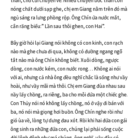
than, chở củi chuyến về. Nhiều chuyến bốc than còn
nóng chất dưới sạp ghe, chị em Giang nằm trên đó mà
ngủ sáng ra lưng phồng rộp. Ông Chín ứa nước mắt,
cắn răng biểu:” Lần sau thôi ghen, con Hai”.
Bây giờ hỏi lại Giang nói không có con kinh, con rạch
nào mà ghe chưa đi qua, không có đường ngang ngõ
tắt nào mà ông Chín không biết. Xuôi dòng, ngược
dòng, con nước kém, con nước rong… Không ai nói
với ai, nhưng cả nhà ông đều nghĩ chắc là sống như vầy
hoài, như vầy mãi mà thôi. Chị em Giang đùa nhau sau
nầy lấy chồng, ra riêng, ba cho mỗi đứa một chiếc ghe.
Con Thủy nói nó không lấy chồng, nó ở vậy đi bán với
ba, nó nói mà giọng hơi buồn. Ông Chín nghe rồi như
gió ùa về, lòng tự dưng đau xót. Rồi khi hai đứa con gái
ông sinh ra những đứa con, chúng lại phải sống cuộc
đời lênh đênh như má chúng, ông nghĩ, vậy đâu có