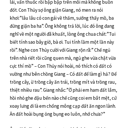
lái, vấn thuốc rồi bập bập trên môi mà không buồn
đốt. Con Thủy sợ ông giận Giang, nó men ra nói
khơi:”lâu lâu có con gái về thăm, sướng thấy mồ, ba
đừng giận ba ha”. Ông không trả lời, lúc đó ông đang
nghĩ về một người đã khuất, lòng ông chua chát:”Tui
biết tính sao bây giờ, bà ơi. Tui tính lầm một lần này
rồi”. Nghe con Thủy cười với Giang rộn rã:” Chế ngủ
trên nhà riết rồi cũng quen mà, ngủ ghe vừa chật vừa
cực thí mồ” – Con Thủy nói hoài, nó thích có đất có
vường như bên chồng Giang – Có đất để làm gì hả? Để
trồng cây, ừ trồng cây ăn trái, trồng mít và trồng rau,
thiệt nhiều rau”. Giang nhắc:”Ờ phải em ham đất lắm,
hồi nhỏ ghe đậu bến nào chế cũng coi em bắt mệt, cứ
xoay lưng đi là em chổng mông cạp đất ăn ngon lành.
Ăn đất hoài bụng ỏng bụng eo luôn, nhớ chưa?”