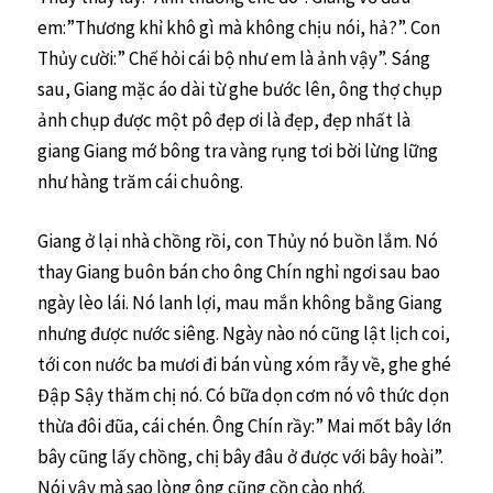
em:”Thương khỉ khô gì mà không chịu nói, hả?”. Con
Thủy cười:” Chế hỏi cái bộ như em là ảnh vậy”. Sáng
sau, Giang mặc áo dài từ ghe bước lên, ông thợ chụp
ảnh chụp được một pô đẹp ơi là đẹp, đẹp nhất là
giang Giang mớ bông tra vàng rụng tơi bời lừng lững
như hàng trăm cái chuông.
Giang ở lại nhà chồng rồi, con Thủy nó buồn lắm. Nó
thay Giang buôn bán cho ông Chín nghỉ ngơi sau bao
ngày lèo lái. Nó lanh lợi, mau mắn không bằng Giang
nhưng được nước siêng. Ngày nào nó cũng lật lịch coi,
tới con nước ba mươi đi bán vùng xóm rẫy về, ghe ghé
Đập Sậy thăm chị nó. Có bữa dọn cơm nó vô thức dọn
thừa đôi đũa, cái chén. Ông Chín rầy:” Mai mốt bây lớn
bây cũng lấy chồng, chị bây đâu ở được với bây hoài”.
Nói vậy mà sao lòng ông cũng cồn cào nhớ.