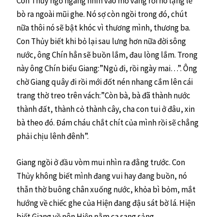
Con Thủy ngỡ ngàng nhìn vào mớ vàng rồi nó lặng lẽ
bò ra ngoài mũi ghe. Nó sợ còn ngồi trong đó, chút
nữa thôi nó sẽ bật khóc vì thương mình, thương ba.
Con Thủy biết khi bỏ lại sau lưng hơn nữa đời sông
nước, ông Chín hẳn sẽ buồn lắm, đau lòng lắm. Trong
này ông Chín biểu Giang:”Ngủ đi, rồi ngày mai…”. Ông
chờ Giang quây đi rồi mới đốt nén nhang cắm lên cái
trang thờ treo trên vách:”Còn bà, bà đã thành nước
thành đất, thành cỏ thành cây, cha con tui ở đâu, xin
bà theo đó. Đám cháu chắt chít của mình rồi sẽ chẳng
phải chịu lênh đênh”.
Giang ngồi ở đầu vòm mui nhìn ra đằng trước. Con
Thủy không biết mình đang vui hay đang buồn, nó
thẫn thờ buông chân xuống nước, khỏa bì bỏm, mắt
hướng về chiếc ghe của Hiện đang đậu sát bờ lá. Hiện
biết Giang về nên Hiện nằm ca sang sảng.