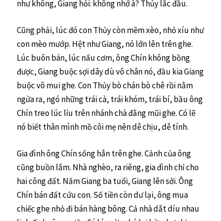
như không, Giang hỏi: không nhớ à? Thủy lắc đầu.
Cũng phải, lúc đó con Thủy còn mềm xèo, nhỏ xíu như
con mèo mướp. Hệt như Giang, nó lớn lên trên ghe.
Lúc buôn bán, lúc nấu cơm, ông Chín không bồng
được, Giang buộc sợi dây dù vô chân nó, đầu kia Giang
buộc vô mui ghe. Con Thủy bò chán bò chê rồi nằm
ngửa ra, ngó những trái cà, trái khóm, trái bí, bầu ông
Chín treo lúc lỉu trên nhánh chà đằng mũi ghe. Có lẽ
nó biết thân mình mồ côi mẹ nên dễ chịu, dễ tính.
Gia đình ông Chín sống hẳn trên ghe. Cảnh của ông
cũng buồn lắm. Nhà nghèo, ra riêng, gia đình chỉ cho
hai công đất. Năm Giang ba tuổi, Giang lên sởi. Ông
Chín bán đất cứu con. Số tiền còn dư lại, ông mua
chiếc ghe nhỏ đi bán hàng bông. Cả nhà dắt díu nhau