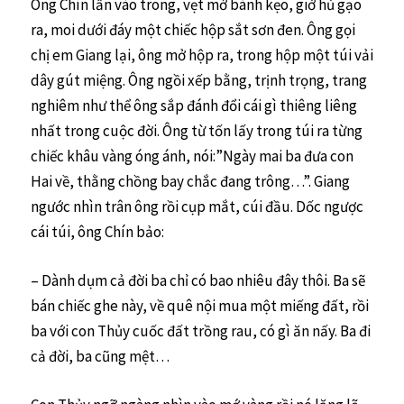
Ông Chín lần vào trong, vẹt mớ bánh kẹo, giở hủ gạo
ra, moi dưới đáy một chiếc hộp sắt sơn đen. Ông gọi
chị em Giang lại, ông mở hộp ra, trong hộp một túi vải
dây gút miệng. Ông ngồi xếp bằng, trịnh trọng, trang
nghiêm như thể ông sắp đánh đổi cái gì thiêng liêng
nhất trong cuộc đời. Ông từ tốn lấy trong túi ra từng
chiếc khâu vàng óng ánh, nói:”Ngày mai ba đưa con
Hai về, thằng chồng bay chắc đang trông…”. Giang
ngước nhìn trân ông rồi cụp mắt, cúi đầu. Dốc ngược
cái túi, ông Chín bảo:
– Dành dụm cả đời ba chỉ có bao nhiêu đây thôi. Ba sẽ
bán chiếc ghe này, về quê nội mua một miếng đất, rồi
ba với con Thủy cuốc đất trồng rau, có gì ăn nấy. Ba đi
cả đời, ba cũng mệt…