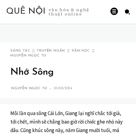
văn hóa & nghệ
QUÊ NỘI
thuật online
SÁNG TÁC
TRUYỆN NGẮN
VĂN HỌC
NGUYỄN NGỌC TƯ
Nhớ Sông
-
NGUYỄN NGỌC TƯ
01/02/2014
Mỗi lần qua sông Cái Lớn, Giang lại nghĩ chắc tới già,
tới chết, mình sẽ chẳng bao giờ rời chiếc ghe nhỏ này
đâu. Cũng khúc sông nầy, năm Giang mười tuổi, má