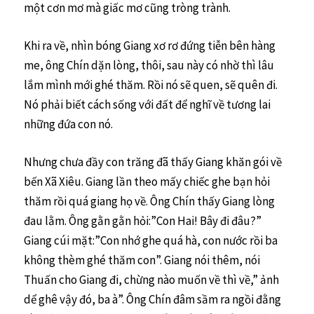
một cơn mơ mà giấc mơ cũng tròng trành.
Khi ra về, nhìn bóng Giang xơ rơ đứng tiễn bên hàng
me, ông Chín dặn lòng, thôi, sau này có nhờ thì lâu
lắm mình mới ghé thăm. Rồi nó sẽ quen, sẽ quên đi.
Nó phải biết cách sống với đất để nghĩ về tương lai
những đứa con nó.
Nhưng chưa đầy con trăng đã thấy Giang khăn gói về
bến Xã Xiêu. Giang lần theo mấy chiếc ghe bạn hỏi
thăm rồi quá giang họ về. Ông Chín thấy Giang lòng
đau lằm. Ông gằn gằn hỏi:”Con Hai! Bây đi đâu?”
Giang cúi mặt:”Con nhớ ghe quá hà, con nước rồi ba
không thèm ghé thăm con”. Giang nói thêm, nói
Thuấn cho Giang đi, chừng nào muốn về thì về,” ảnh
dể ghê vậy đó, ba à”. Ông Chín đâm sầm ra ngồi đằng