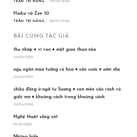
TRẦN TRÍ NĂNG
-
22/06/2026
Haiku và Zen 30
TRẦN TRÍ NĂNG
-
22/05/2026
BÀI CÙNG TÁC GIẢ
thư nháp ♦ ví von ♦ một giao thừa nào
04/04/2019
ngụ ngôn mùa tưởng ra hoa ♦ căn cước ♦ sớm nhẹ
04/04/2019
chiều đông ở ngã tư Sương ♦ con mèo cào rách vỏ
giấc mơ ♦ khoảng cách trong khoảng cách
04/04/2019
Nghệ thuật sống sót
25/01/2019
Những biển