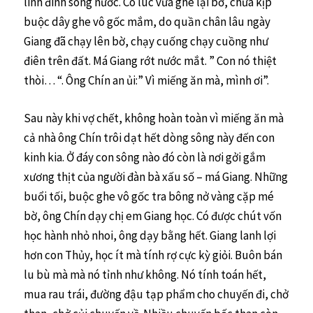
linh đinh sông nước. Có lúc vừa ghé lại bờ, chưa kịp
buộc dây ghe vô gốc mắm, do quần chân lâu ngày
Giang đã chạy lên bờ, chạy cuống chạy cuồng như
điên trên đất. Má Giang rớt nước mắt. ” Con nó thiệt
thòi… “. Ông Chín an ủi:” Vì miếng ăn mà, mình ơi”.
Sau này khi vợ chết, không hoàn toàn vì miếng ăn mà
cả nhà ông Chín trôi dạt hết dòng sông này đến con
kinh kia. Ở đáy con sông nào đó còn là nơi gởi gắm
xương thịt của người đàn bà xấu số – má Giang. Những
buổi tối, buộc ghe vô gốc tra bông nở vàng cặp mé
bờ, ông Chín dạy chị em Giang học. Có được chút vốn
học hành nhỏ nhoi, ông dạy bằng hết. Giang lanh lợi
hơn con Thủy, học ít mà tính rợ cực kỳ giỏi. Buôn bán
lu bù mà mà nó tỉnh như không. Nó tính toán hết,
mua rau trái, đường đậu tạp phẩm cho chuyến đi, chở