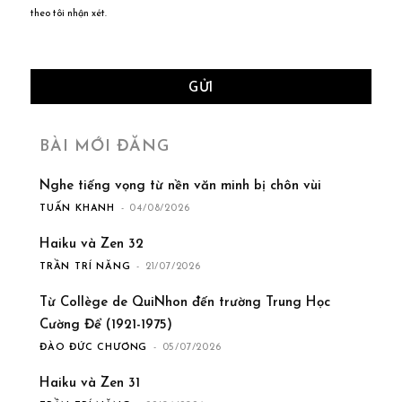
theo tôi nhận xét.
BÀI MỚI ĐĂNG
Nghe tiếng vọng từ nền văn minh bị chôn vùi
TUẤN KHANH
-
04/08/2026
Haiku và Zen 32
TRẦN TRÍ NĂNG
-
21/07/2026
Từ Collège de QuiNhon đến trường Trung Học
Cường Để (1921-1975)
ĐÀO ĐỨC CHƯƠNG
-
05/07/2026
Haiku và Zen 31