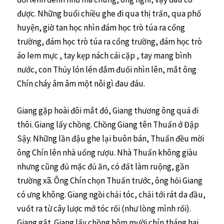
được. Những buổi chiều ghe đi qua thị trấn, qua phố
huyện, giờ tan học nhìn đám học trò túa ra cổng
trường, đám học trò túa ra cổng trường, đám học trò
áo lem mực , tay kẹp nách cái cặp , tay mang bình
nước, con Thủy lón lén đắm đuối nhìn lên, mắt ông
Chín cháy âm âm một nỗi gì đau đáu.
Giang gặp hoài đôi mắt đó, Giang thương ông quá đi
thôi. Giang lấy chồng. Chồng Giang tên Thuấn ở Đập
Sậy. Những lần đậu ghe lại buôn bán, Thuấn đều mời
ông Chín lên nhà uống rượu. Nhà Thuấn không giàu
nhưng cũng đủ mặc đủ ăn, có đất làm ruộng, gần
trường xã. Ông Chín chọn Thuấn trước, ông hỏi Giang
có ưng không. Giang ngồi chải tóc, chải tới rát da đầu,
vuốt ra từ cây lược mớ tóc rối (như lòng mình rối).
Giang gật. Giang lấy chồng hôm mười chín tháng hai,