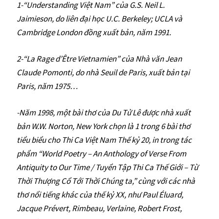
1-“Understanding Việt Nam” của G.S. Neil L.
Jaimieson, do liên đại học U.C. Berkeley; UCLA và
Cambridge London đồng xuất bản, năm 1991.
2-“La Rage d’Être Vietnamien” của Nhà văn Jean
Claude Pomonti, do nhà Seuil de Paris, xuất bản tại
Paris, năm 1975…
-Năm 1998, một bài thơ của Du Tử Lê được nhà xuất
bản W.W. Norton, New York chọn là 1 trong 6 bài thơ
tiểu biểu cho Thi Ca Việt Nam Thế kỷ 20, in trong tác
phẩm “World Poetry – An Anthology of Verse From
Antiquity to Our Time / Tuyển Tập Thi Ca Thế Giới – Từ
Thời Thượng Cổ Tới Thời Chúng ta,” cùng với các nhà
thơ nổi tiếng khác của thế kỷ XX, như Paul Éluard,
Jacque Prévert, Rimbeau, Verlaine, Robert Frost,