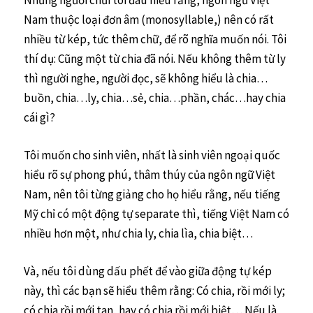
Nam thuộc loại đơn âm (monosyllable,) nên có rất
nhiều từ kép, tức thêm chữ, để rõ nghĩa muốn nói. Tôi
thí dụ: Cũng một từ chia đã nói. Nếu không thêm từ ly
thì người nghe, người đọc, sẽ không hiểu là chia…
buồn, chia…ly, chia…sẻ, chia…phần, chác…hay chia
cái gì?
Tôi muốn cho sinh viên, nhất là sinh viên ngoại quốc
hiểu rõ sự phong phú, thâm thúy của ngôn ngữ Việt
Nam, nên tôi từng giảng cho họ hiểu rằng, nếu tiếng
Mỹ chỉ có một động tự separate thì, tiếng Việt Nam có
nhiều hơn một, như chia ly, chia lìa, chia biệt…
Và, nếu tôi dùng dấu phết để vào giữa động tự kép
này, thì các bạn sẽ hiểu thêm rằng: Có chia, rồi mới ly;
có chia rồi mới tan, hay có chia rồi mới biệt… Nếu là