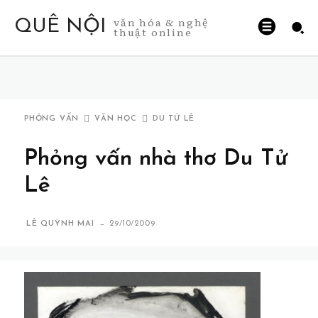
văn hóa & nghệ
QUÊ NỘI
thuật online
PHỎNG VẤN
VĂN HỌC
DU TỬ LÊ
Phỏng vấn nhà thơ Du Tử
Lê
-
LÊ QUỲNH MAI
29/10/2009