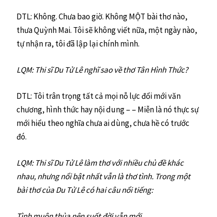
DTL: Không. Chưa bao giờ. Không MỘT bài thơ nào,
thưa Quỳnh Mai. Tôi sẽ không viết nữa, một ngày nào,
tự nhận ra, tôi đã lập lại chính mình.
LQM: Thi sĩ Du Tử Lê nghĩ sao về thơ Tân Hình Thức?
DTL: Tôi trân trọng tất cả mọi nỗ lực đổi mới văn
chương, hình thức hay nội dung – – Miễn là nó thực sự
mới hiểu theo nghĩa chưa ai dùng, chưa hề có trước
đó.
LQM: Thi sĩ Du Tử Lê làm thơ với nhiều chủ đề khác
nhau, nhưng nổi bật nhất vẫn là thơ tình. Trong một
bài thơ của Du Tử Lê có hai câu nổi tiếng:
Tình muôn thủa nên suốt đời vẫn mới