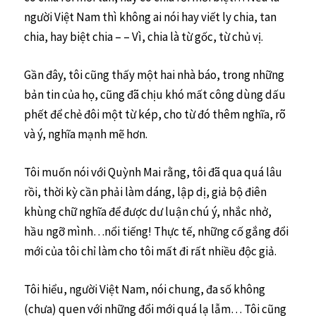
người Việt Nam thì không ai nói hay viết ly chia, tan
chia, hay biệt chia – – Vì, chia là từ gốc, từ chủ vị.
Gần đây, tôi cũng thấy một hai nhà báo, trong những
bản tin của họ, cũng đã chịu khó mất công dùng dấu
phết để chẻ đôi một từ kép, cho từ đó thêm nghĩa, rõ
và ý, nghĩa mạnh mẽ hơn.
Tôi muốn nói với Quỳnh Mai rằng, tôi đã qua quá lâu
rồi, thời kỳ cần phải làm dáng, lập dị, giả bộ điên
khùng chữ nghĩa để được dư luận chú ý, nhắc nhở,
hầu ngỡ mình…nổi tiếng! Thực tế, những cố gắng đổi
mới của tôi chỉ làm cho tôi mất đi rất nhiều độc giả.
Tôi hiểu, người Việt Nam, nói chung, đa số không
(chưa) quen với những đổi mới quá lạ lẫm… Tôi cũng