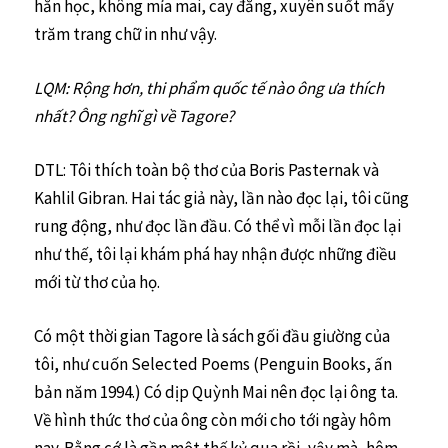
hằn học, không mỉa mai, cay đắng, xuyên suốt mấy
trăm trang chữ in như vậy.
LQM: Rộng hơn, thi phẩm quốc tế nào ông ưa thích
nhất? Ông nghĩ gì về Tagore?
DTL: Tôi thích toàn bộ thơ của Boris Pasternak và
Kahlil Gibran. Hai tác giả này, lần nào đọc lại, tôi cũng
rung động, như đọc lần đầu. Có thể vì mỗi lần đọc lại
như thế, tôi lại khám phá hay nhận được những điều
mới từ thơ của họ.
Có một thời gian Tagore là sách gối đầu giường của
tôi, như cuốn Selected Poems (Penguin Books, ấn
bản năm 1994.) Có dịp Quỳnh Mai nên đọc lại ông ta.
Về hình thức thơ của ông còn mới cho tới ngày hôm
nay. Bằng cớ là gần một thế kỷ qua rồi, vậy mà, hôm