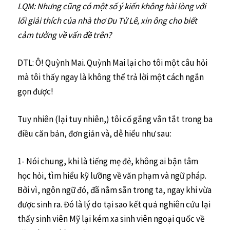
LQM: Nhưng cũng có một số ý kiến không hài lòng với
lối giải thích của nhà thơ Du Tử Lê, xin ông cho biết
cảm tưởng về vấn đề trên?
DTL: Ô! Quỳnh Mai. Quỳnh Mai lại cho tôi một câu hỏi
mà tôi thấy ngay là không thể trả lời một cách ngắn
gọn được!
Tuy nhiên (lại tuy nhiên,) tôi cố gắng vắn tắt trong ba
điều căn bản, đơn giản và, dễ hiểu như sau:
1- Nói chung, khi là tiếng mẹ đẻ, không ai bận tâm
học hỏi, tìm hiểu kỹ lưỡng về văn phạm và ngữ pháp.
Bởi vì, ngôn ngữ đó, đã nằm sẵn trong ta, ngay khi vừa
được sinh ra. Đó là lý do tại sao kết quả nghiên cứu lại
thấy sinh viên Mỹ lại kém xa sinh viên ngoại quốc về