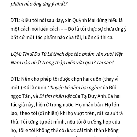
phẩm nào ông ưng ý nhất?
DTL: Điều tôi nói sau đây, xin Quỳnh Mai đừng hiểu là
một cách nói kiểu cách – – Đó là tôi thực sự chưa ưng ý
bất cứ một tác phẩm nào của tôi, luôn cả thi ca.
LQM: Thi sĩ Du Tử Lê thích đọc tác phẩm văn xuôi Việt
Nam nào nhất trong thập niên vừa qua? Tại sao?
DTL: Nên cho phép tôi được chọn hai cuốn (thay vì
một.) Đó là cuốn
Chuyện kể năm hai ngàn
của Bùi
ngọc Tấn, và
Đi tìm nhân vật
của Tạ Duy Anh. Cả hai
tác giả này, hiện ở trong nước. Họ nhân bản. Họ lớn
lao, theo tôi (dĩ nhiên) khi họ vượt trên, rất xa sự trả
thù. Tôi từng tự xét mình, nếu tôi ở trường hợp của
họ, tôi e tôi không thể có được cái tinh thần không