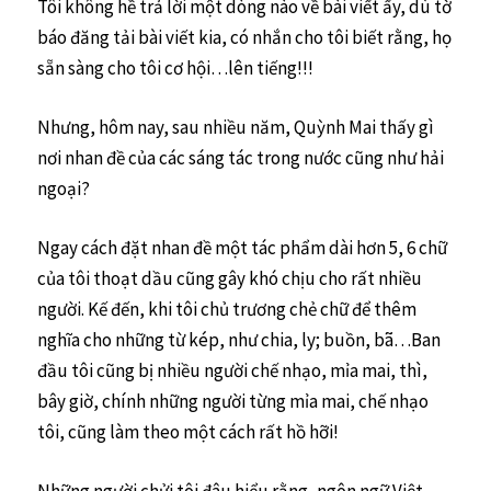
Tôi không hề trả lời một dòng nào về bài viết ấy, dù tờ
báo đăng tải bài viết kia, có nhắn cho tôi biết rằng, họ
sẵn sàng cho tôi cơ hội…lên tiếng!!!
Nhưng, hôm nay, sau nhiều năm, Quỳnh Mai thấy gì
nơi nhan đề của các sáng tác trong nước cũng như hải
ngoại?
Ngay cách đặt nhan đề một tác phẩm dài hơn 5, 6 chữ
của tôi thoạt dầu cũng gây khó chịu cho rất nhiều
người. Kế đến, khi tôi chủ trương chẻ chữ để thêm
nghĩa cho những từ kép, như chia, ly; buồn, bã…Ban
đầu tôi cũng bị nhiều người chế nhạo, mỉa mai, thì,
bây giờ, chính những người từng mỉa mai, chế nhạo
tôi, cũng làm theo một cách rất hồ hỡi!
Những người chửi tôi đâu hiểu rằng, ngôn ngữ Việt