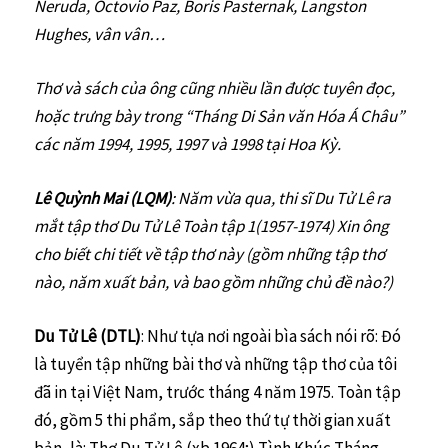
Neruda, Octovio Paz, Boris Pasternak, Langston
Hughes, vân vân…
Thơ và sách của ông cũng nhiều lần được tuyên đọc,
hoặc trưng bày trong “Tháng Di Sản văn Hóa
Á Châu”
các năm 1994, 1995, 1997 và 1998 tại Hoa Kỳ.
Lê Quỳnh Mai (LQM)
: Năm vừa qua, thi sĩ Du Tử Lê ra
mắt tập thơ Du Tử Lê Toàn tập 1(1957-1974) Xin ông
cho biết chi tiết về tập thơ này (gồm những tập thơ
nào, năm xuất bản, và bao gồm những chủ đề nào?)
Du Tử Lê (DTL)
: Như tựa nơi ngoài bìa sách nói rõ: Đó
là tuyển tập những bài thơ và những tập thơ của tôi
đã in tại Việt Nam, trước tháng 4 năm 1975. Toàn tập
đó, gồm 5 thi phẩm, sắp theo thứ tự thời gian xuất
bản, là: Thơ Du Tử Lê (xb 1964;) Tình Khúc Tháng