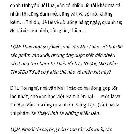
cạnh tình yêu đôi lứa, vẫn có nhiều đề tài khác mà cá
nhân tôi cũng đam mê, cũng vật vã với nó, không
kém… Thí dụ, đề tài về đời sống hàng ngày, quanh ta;
đề tài về siêu hình, tôn giáo, thiền…
LQM: Theo một số ý kiến, nhà văn Mai Thảo, với hơn 50
tác phẩm văn xuôi, nhưng ông được biết đến nhiều
nhất qua thi phẩm Ta Thấy Hình ta Những Miếu Đền.
Thi sĩ Du Tử Lê có ý kiến thế nào về nhận xét này?
DTL: Tôi nghĩ, nhà văn Mai Thảo có hai đóng góp lớn
lao nhất, cho văn học Việt Nam hiện đại – – Một là vai
trò đầu đàn của ông qua nhóm Sáng Tạo; (và,) hai là
thi phẩm
Ta Thấy Hình Ta Những Miếu Đền
.
LQM: Ngoài thi ca, ông còn sáng tác văn xuôi, tác