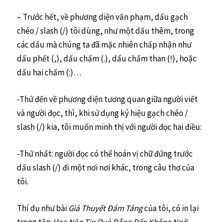
– Trước hết, về phương diện văn phạm, dấu gạch
chéo / slash (/) tôi dùng, như một dấu thêm, trong
các dấu mà chúng ta đã mặc nhiên chấp nhận như
dấu phết (,), dấu chấm (.), dấu chấm than (!), hoặc
dấu hai chấm (:)…
-Thứ đến về phương diện tương quan giữa người viết
và người đọc, thì, khi sử dụng ký hiệu gạch chéo /
slash (/) kia, tôi muốn minh thị với người đọc hai điều:
-Thứ nhất: người đọc có thể hoán vị chữ đứng trước
dấu slash (/) đi một nơi nơi khác, trong câu thơ của
tôi.
Thí dụ như bài
Giả Thuyết Đám Táng
của tôi, có in lại
trong tập
Hoa Nào Tin Quả Đắng Đến Không Ngờ
,