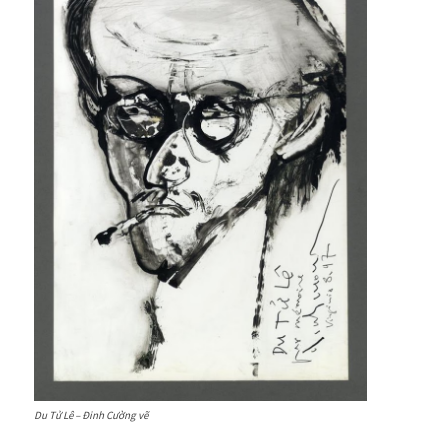
Du Tử Lê – Đinh Cường vẽ