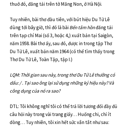
thuở đó, đăng tải trên tờ Măng Non, ở Hà Nội.
Tuy nhiên, bài thơ đầu tiên, với bút hiệu Du Tử Lê
dùng tới bây giờ, thì đó là bài
Bến tâm hồn
đăng tải
trên tạp chí Mai (số 3, hoặc 4,) xuất bản tại Saigòn,
năm 1958. Bài thơ ấy, sau đó, được in trong tập Thơ
Du Tử Lê, xuất bản năm 1964 (có thể tìm thấy trong
Thơ Du Tử Lê, Toàn Tập, tập I.)
LQM: Thời gian sau này, trong thơ Du Tử Lê thường có
dấu: / . Tại sao ông lại sử dụng những ký hiệu này? Và
công dụng của nó ra sao?
DTL: Tôi không nghĩ tôi có thể trả lời tương đối đầy đủ
câu hỏi này trong vài trang giấy… Huống chi, chỉ ít
dòng… Tuy nhiên, tôi xin hết sức vắn tắt như sau: