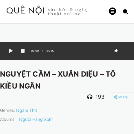
văn hóa & nghệ
QUÊ NỘI
thuật online
00:00
/
-03:07
NGUYỆT CẦM – XUÂN DIỆU – TÔ
KIỀU NGÂN
193
Share
Genres:
Ngâm Thơ
Albums:
Người Hàng Xóm