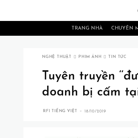
TRANG NHÀ
CHUYÊN 
NGHỆ THUẬT
PHIM ẢNH
TIN TỨC
Tuyên truyền ‘‘đư
doanh bị cấm tạ
-
RFI TIẾNG VIỆT
18/10/2019