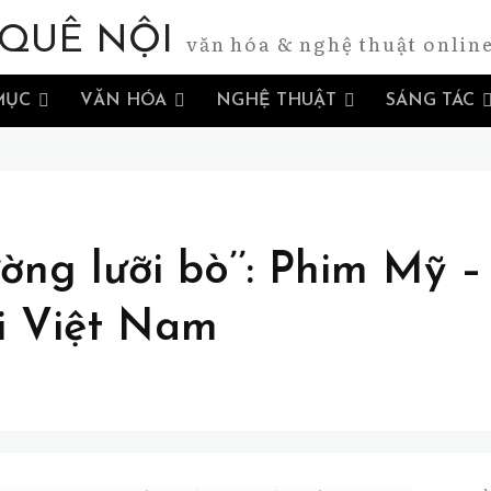
QUÊ NỘI
văn hóa & nghệ thuật onlin
MỤC
VĂN HÓA
NGHỆ THUẬT
SÁNG TÁC
ờng lưỡi bò’’: Phim Mỹ –
i Việt Nam