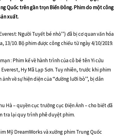
Trung Quốc trên gần trọn Biển Đông. Phim do một công
sản xuất.
Everest: Người Tuyết bé nhỏ’’) đã bị cơ quan văn hóa
a, 13/10. Bộ phim được công chiếu từ ngày 4/10/2019.
mạn : Phim kể về hành trình của cô bé tên Yi cứu
h Everest, Hy Mã Lạp Sơn. Tuy nhiên, trước khi phim
 ảnh về sự hiện diện của ‘‘đường lưỡi bò’’, bị dân
hu Hà – quyền cục trưởng cục Điện Ảnh – cho biết đã
m tra lại quy trình phê duyệt phim.
phim Mỹ DreamWorks và xưởng phim Trung Quốc