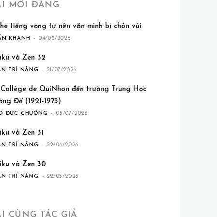
ÀI MỚI ĐĂNG
he tiếng vọng từ nền văn minh bị chôn vùi
ẤN KHANH
-
04/08/2026
iku và Zen 32
ẦN TRÍ NĂNG
-
21/07/2026
 Collège de QuiNhon đến trường Trung Học
ờng Để (1921-1975)
O ĐỨC CHƯƠNG
-
05/07/2026
iku và Zen 31
ẦN TRÍ NĂNG
-
22/06/2026
iku và Zen 30
ẦN TRÍ NĂNG
-
22/05/2026
ÀI CÙNG TÁC GIẢ