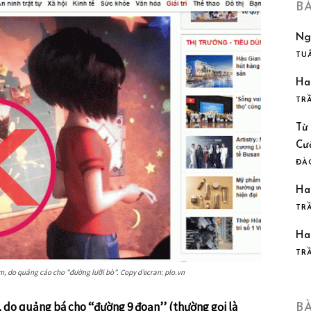
B
Ng
TU
Ha
TR
Từ
Cư
ĐÀ
Ha
TR
Ha
TR
m, do quảng cáo cho ”đường lưỡi bò”. Copy d’ecran: plo.vn
 do quảng bá cho ‘‘đường 9 đoạn’’ (thường gọi là
B