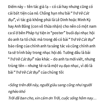
Điểm này – tên tác giả lạ – có cái hay nhưng cũng có
cái bất tiện của nó. Chẳng hạn như bài “
Trở Về Cát
Bụi
”, vì tác giả không phải là Lê Dinh hoặc Minh Kỳ
hay Anh Bằng (con vô thừa nhận) cho nên có một nam
ca sĩ ở bên Pháp tự tiện in “poster” buổi đại nhạc hội
do anh ta tổ chức mà trong đó có bài “
Trở Về Cát Bụi
”
bảo rằng của chính anh ta sáng tác và cũng chính anh
ta sẽ trình bày trong nhạc hội đó. Tưởng đâu là bài
“
Trở Về Cát Bụi
” nào khác – do anh ta mới viết, nhưng
trùng tên – nhưng té ra là một vụ đạo nhạc, vì đó là
bài “
Trở Về Cát Bụi
” của chúng tôi:
«Sống trên đời này, người giàu sang cũng như người
nghèo khó
Trời đã ban cho, xin cám ơn Trời, cuộc sống hôm nay…