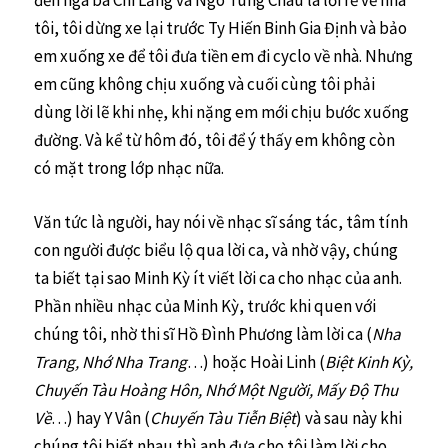
tôi, tôi dừng xe lại trước Ty Hiến Binh Gia Định và bảo
em xuống xe để tôi đưa tiền em đi cyclo về nhà. Nhưng
em cũng không chịu xuống và cuối cùng tôi phải
dùng lời lẽ khi nhẹ, khi nặng em mới chịu bước xuống
đường. Và kể từ hôm đó, tôi để ý thấy em không còn
có mặt trong lớp nhạc nữa.
Văn tức là người, hay nói về nhạc sĩ sáng tác, tâm tính
con người được biểu lộ qua lời ca, và nhờ vậy, chúng
ta biết tại sao Minh Kỳ ít viết lời ca cho nhạc của anh.
Phần nhiều nhạc của Minh Kỳ, trước khi quen với
chúng tôi, nhờ thi sĩ Hồ Đình Phương làm lời ca (
Nha
Trang, Nhớ Nha Trang
…) hoặc Hoài Linh (
Biệt Kinh Kỳ,
Chuyến Tàu Hoàng Hôn, Nhớ Một Người, Mấy Độ Thu
Về
…) hay Y Vân (
Chuyến Tàu Tiễn Biệt
) và sau này khi
chúng tôi biết nhau thì anh đưa cho tôi làm lời cho