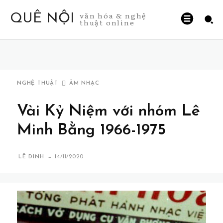
văn hóa & nghệ
QUÊ NỘI
thuật online
NGHỆ THUẬT
ÂM NHẠC
Vài Kỷ Niệm với nhóm Lê
Minh Bằng 1966-1975
-
LÊ DINH
14/11/2020