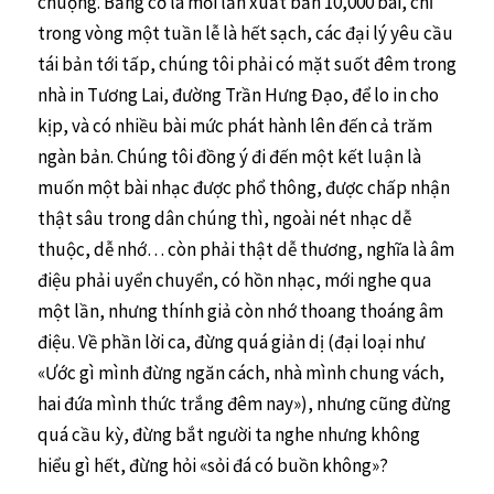
chuộng. Bằng cớ là mỗi lần xuất bản 10,000 bài, chỉ
trong vòng một tuần lễ là hết sạch, các đại lý yêu cầu
tái bản tới tấp, chúng tôi phải có mặt suốt đêm trong
nhà in Tương Lai, đường Trần Hưng Đạo, để lo in cho
kịp, và có nhiều bài mức phát hành lên đến cả trăm
ngàn bản. Chúng tôi đồng ý đi đến một kết luận là
muốn một bài nhạc được phổ thông, được chấp nhận
thật sâu trong dân chúng thì, ngoài nét nhạc dễ
thuộc, dễ nhớ… còn phải thật dễ thương, nghĩa là âm
điệu phải uyển chuyển, có hồn nhạc, mới nghe qua
một lần, nhưng thính giả còn nhớ thoang thoáng âm
điệu. Về phần lời ca, đừng quá giản dị (đại loại như
«Ước gì mình đừng ngăn cách, nhà mình chung vách,
hai đứa mình thức trắng đêm nay»), nhưng cũng đừng
quá cầu kỳ, đừng bắt người ta nghe nhưng không
hiểu gì hết, đừng hỏi «sỏi đá có buồn không»?