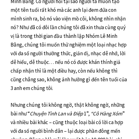
Minh Bằng. Có người hỏi tại sao người ta muốn tạo
một tên tuổi rất khó mà các anh lại đem đứa con
mình sinh ra, bỏ nó vào viện mồ côi, không nhìn nhận
nó? Như đã có đôi lần chúng tôi đã xin thưa cùng quý
vị là trong thời gian đầu thành lập Nhóm Lê Minh
Bằng, chúng tôi muốn thử nghiệm một loại nhạc hợp
với đa số người thưởng thức, giản dị, nhạc dễ nhớ, lời
dễ hiểu, dễ thuộc… nếu nó có được khán thính giả
chấp nhận thì là một điều hay, còn nếu không thì
cũng chẳng sao, không ảnh hưởng gì đến tên tuổi của
3 anh em chúng tôi.
Nhưng chúng tôi không ngờ, thật không ngờ, những
bài như “
Chuyện Tình Lan và Điệp
1”,
“Cô Hàng Xóm
”
và nhiều bài khác – cũng thuộc loại bài có lời ca hợp
với đa số người bình dân – lại được phần đông mến