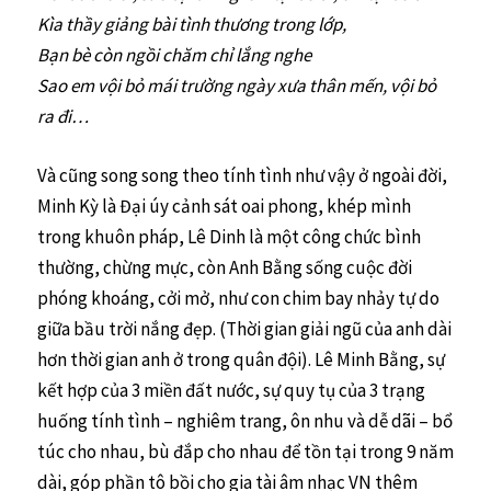
Kìa thầy giảng bài tình thương trong lớp,
Bạn bè còn ngồi chăm chỉ lắng nghe
Sao em vội bỏ mái trường ngày xưa thân mến, vội bỏ
ra đi…
Và cũng song song theo tính tình như vậy ở ngoài đời,
Minh Kỳ là Đại úy cảnh sát oai phong, khép mình
trong khuôn pháp, Lê Dinh là một công chức bình
thường, chừng mực, còn Anh Bằng sống cuộc đời
phóng khoáng, cởi mở, như con chim bay nhảy tự do
giữa bầu trời nắng đẹp. (Thời gian giải ngũ của anh dài
hơn thời gian anh ở trong quân đội). Lê Minh Bằng, sự
kết hợp của 3 miền đất nước, sự quy tụ của 3 trạng
huống tính tình – nghiêm trang, ôn nhu và dễ dãi – bổ
túc cho nhau, bù đắp cho nhau để tồn tại trong 9 năm
dài, góp phần tô bồi cho gia tài âm nhạc VN thêm