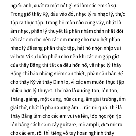
người anh, xuất ra một nét gì đó làm các em sờ sợ.
Trong giờ thầy Kỳ, đâu vào đó, nhạc lý ra nhạc lý, thực
tập ra thực tập. Trong bộ môn nào cũng vậy, nhất là
âm nhạc, phần lý thuyết là phần nhàm chán nhất đối
với các em cho nên các em mong cho mau hết phần
nhạc lý để sang phần thực tập, hát hò nhộn nhịp vui
vẻ hơn. Vì sự luân phiên cho nên khi các em gặp giờ
của thầy Bằng thì tất cả đều hớn hở, về nhạc lý thầy
Bằng chỉ bảo những điểm cần thiết, phần căn bản để
cho thầy Kỳ và thầy Dinh lo, vì các em muốn thực tập
nhiều hơn lý thuyết. Thế nào là xuống ton, lên ton,
thăng, giáng, một cung, nửa cung, âm giai trưởng, âm
giai thứ, nhất là phần xướng âm… rắc rối quá. Thế là
thầy Bằng làm cho các em vui vẻ lên, lớp học rộn rịp
lên bằng cách cầm cây guitare, mở ampli, đưa micro
cho các em, rồi thì tiếng vỗ tay hoan nghinh thầy