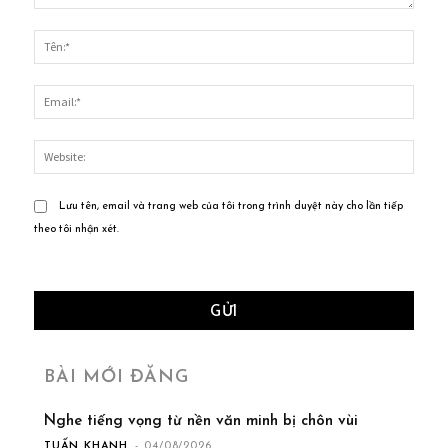
Bình
luận:
Tên:*
Email
Websi
Lưu tên, email và trang web của tôi trong trình duyệt này cho lần tiếp
theo tôi nhận xét.
BÀI MỚI ĐĂNG
Nghe tiếng vọng từ nền văn minh bị chôn vùi
TUẤN KHANH
-
04/08/2026