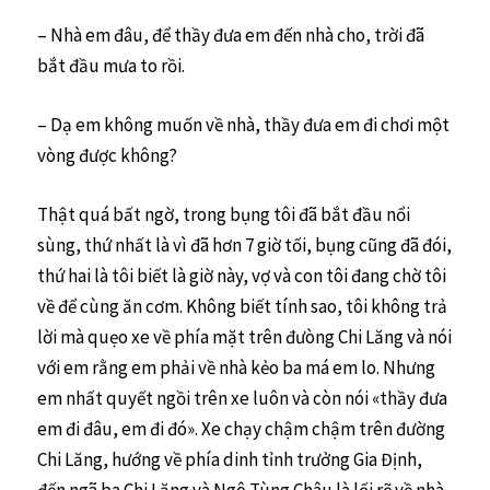
– Nhà em đâu, để thầy đưa em đến nhà cho, trời đã
bắt đầu mưa to rồi.
– Dạ em không muốn về nhà, thầy đưa em đi chơi một
vòng được không?
Thật quá bất ngờ, trong bụng tôi đã bắt đầu nổi
sùng, thứ nhất là vì đã hơn 7 giờ tối, bụng cũng đã đói,
thứ hai là tôi biết là giờ này, vợ và con tôi đang chờ tôi
về để cùng ăn cơm. Không biết tính sao, tôi không trả
lời mà quẹo xe về phía mặt trên đưòng Chi Lăng và nói
với em rằng em phải về nhà kẻo ba má em lo. Nhưng
em nhất quyết ngồi trên xe luôn và còn nói «thầy đưa
em đi đâu, em đi đó». Xe chạy chậm chậm trên đường
Chi Lăng, hướng về phía dinh tỉnh trưởng Gia Định,
đến ngã ba Chi Lăng và Ngô Tùng Châu là lối rẽ về nhà