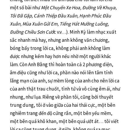
một số bài như
Một Chuyến Xe Hoa, Đường Về Khuya,
Tôi Đã Gặp, Cánh Thiệp Đầu Xuân, Hạnh Phúc Đầu
Xuân, Mùa Xuân Gửi Em, Tiếng Hát Mường Luông,
Đường Chiều Sơn Cướ
c v.v…). Minh Kỳ làm nhạc xuất
sắc nhanh mà hay, nhưng anh không văn chương,
bóng bẩy trong lời ca, không phải anh không làm
được nhưng kém hay hơn nếu nhờ một người khác
làm. Còn Anh Bằng thì hoàn toàn cả 2 phương diện,
âm điệu cũng như lời ca, phần nào nói lên tâm tính
lãng mạn của anh, sự mềm lòng của anh cho nên lời ca
của anh thật trau chuốt, tình tứ và vô cùng êm ái, như
nhung, như lụa. Riêng về phần tôi, cũng bởi thuyết
trung dung, tôi ở vào giữa của hai thái cực, một bên
nghiêm trang đến độ cứng rắn, một bên yếu mềm,
một bên quá khô khan, một bên quá ướt át… tôi viết
lời ca cũng trung dung, ở giữa, không quá sa mạc