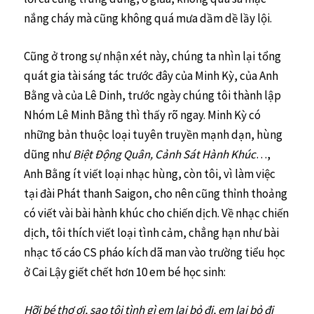
nắng cháy mà cũng không quá mưa dầm dề lầy lội.
Cũng ở trong sự nhận xét này, chúng ta nhìn lại tổng
quát gia tài sáng tác trước đây của Minh Kỳ, của Anh
Bằng và của Lê Dinh, trước ngày chúng tôi thành lập
Nhóm Lê Minh Bằng thì thấy rõ ngay. Minh Kỳ có
những bản thuộc loại tuyên truyền mạnh dạn, hùng
dũng như
Biệt Động Quân, Cảnh Sát Hành Khúc
…,
Anh Bằng ít viết loại nhạc hùng, còn tôi, vì làm việc
tại đài Phát thanh Saigon, cho nên cũng thỉnh thoảng
có viết vài bài hành khúc cho chiến dịch. Về nhạc chiến
dịch, tôi thích viết loại tình cảm, chẳng hạn như bài
nhạc tố cáo CS pháo kích dã man vào trường tiểu học
ở Cai Lậy giết chết hơn 10 em bé học sinh:
Hỡi bé thơ ơi, sao tội tình gì em lại bỏ đi, em lại bỏ đi