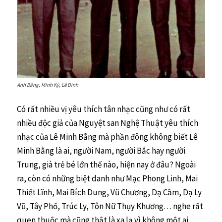
Anh Bằng, Minh Kỳ, Lê Dinh
Có rất nhiều vị yêu thích tân nhạc cũng như có rất
nhiều độc giả của Nguyệt san Nghệ Thuật yêu thích
nhạc của Lê Minh Bằng mà phần đông không biết Lê
Minh Bằng là ai, người Nam, người Bắc hay người
Trung, già trẻ bé lớn thế nào, hiện nay ở đâu? Ngoài
ra, còn có những biệt danh như Mạc Phong Linh, Mai
Thiết Lĩnh, Mai Bích Dung, Vũ Chương, Dạ Cầm, Dạ Ly
Vũ, Tây Phố, Trúc Ly, Tôn Nữ Thụy Khương… nghe rất
quen thuộc mà cũng thật là xa lạ vì không một ai