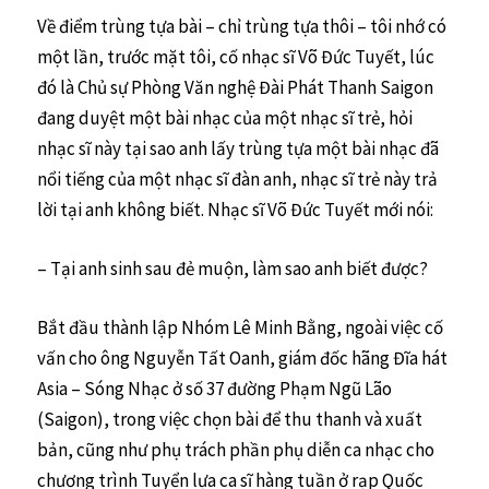
Về điểm trùng tựa bài – chỉ trùng tựa thôi – tôi nhớ có
một lần, trước mặt tôi, cố nhạc sĩ Võ Đức Tuyết, lúc
đó là Chủ sự Phòng Văn nghệ Đài Phát Thanh Saigon
đang duyệt một bài nhạc của một nhạc sĩ trẻ, hỏi
nhạc sĩ này tại sao anh lấy trùng tựa một bài nhạc đã
nổi tiếng của một nhạc sĩ đàn anh, nhạc sĩ trẻ này trả
lời tại anh không biết. Nhạc sĩ Võ Đức Tuyết mới nói:
– Tại anh sinh sau đẻ muộn, làm sao anh biết được?
Bắt đầu thành lập Nhóm Lê Minh Bằng, ngoài việc cố
vấn cho ông Nguyễn Tất Oanh, giám đốc hãng Đĩa hát
Asia – Sóng Nhạc ở số 37 đường Phạm Ngũ Lão
(Saigon), trong việc chọn bài để thu thanh và xuất
bản, cũng như phụ trách phần phụ diễn ca nhạc cho
chương trình Tuyển lựa ca sĩ hàng tuần ở rạp Quốc