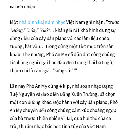
xa hơn nhiều.
Một
nhà bình luận âm nhạc
Việt Nam ghi nhận, ”trước
“Bóng,” “Lửa,” “Gió”
… khán giả rất khó hình dung sự
đồng điệu của cây đàn piano với các làn điệu chèo,
tuồng, hát văn… trong cùng một tiết mục trên sân
khấu. Thế nhưng, Phó An My đã dẫn dắt công chúng
từ những nghi ngại ban đầu đến trạng thái bất ngờ,
thậm chí là cảm giác “sửng sốt’’”.
Lần này Phó An My cùng ê kíp, nhà soạn nhạc Đặng
Tuệ Nguyên và đạo diễn Đặng Xuân Trường, đã chọn
một con đường khác. Độc hành với cây đàn piano, Phó
An My chuyển đến công chúng cảm xúc choáng ngợp
của bà trước Thiên nhiên vĩ đại, qua hơi thở của ca
trù, thứ âm nhạc bác học tinh túy của Việt Nam.