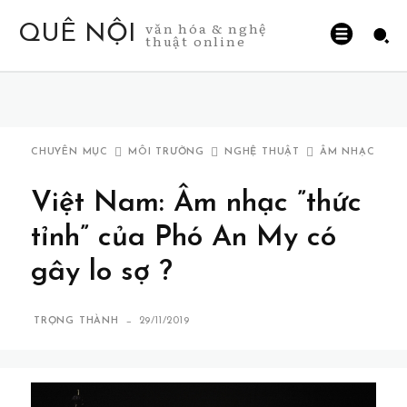
văn hóa & nghệ
QUÊ NỘI
thuật online
CHUYÊN MỤC
MÔI TRƯỜNG
NGHỆ THUẬT
ÂM NHẠC
Việt Nam: Âm nhạc ”thức
tỉnh” của Phó An My có
gây lo sợ ?
-
TRỌNG THÀNH
29/11/2019