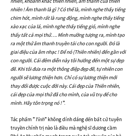
nhiên, khoảnh khắc thiên nhiên, âm thanh của thiên
nhiên ! Âm thanh là gì ? Có thể là, mình nghe thấy tiếng
chim hót, mình rất là rung động, mình nghe thấy tiếng
xào xạc của lá, mình nghe thấy tiếng gió, mình nghe
thấy tất cả mọi thứ…. Mình mường tượng ra, mình tạo
ra một thứ âm thanh truyền tải cho con người. Đó là
giai điệu của âm nhạc ! Để nó (Thiên nhiên) đến gần với
con người. Cái đêm diễn này tôi hướng đến một sự đẹp
đẽ. Khi tôi đưa ra một thông điệp đẹp đẽ, tự nhiên con
người sẽ lương thiện hơn. Chỉ có sự lương thiện mới
thay đổi được cuộc đời này. Cái đẹp của Thiên nhiên,
cái đẹp của mọi thứ đã cho mình, của vũ trụ để cho
mình. Hãy tôn trọng nó !
”.
Tác phẩm ”
Tỉnh
” không dính dáng đến bất cứ tuyên
truyền chính trị nào là điều mà nghệ sĩ dương cầm