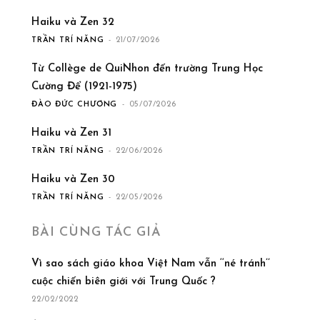
Haiku và Zen 32
TRẦN TRÍ NĂNG
-
21/07/2026
Từ Collège de QuiNhon đến trường Trung Học
Cường Để (1921-1975)
ĐÀO ĐỨC CHƯƠNG
-
05/07/2026
Haiku và Zen 31
TRẦN TRÍ NĂNG
-
22/06/2026
Haiku và Zen 30
TRẦN TRÍ NĂNG
-
22/05/2026
BÀI CÙNG TÁC GIẢ
Vì sao sách giáo khoa Việt Nam vẫn ‘‘né tránh’’
cuộc chiến biên giới với Trung Quốc ?
22/02/2022