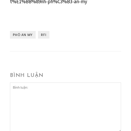
t%E1%BB%89nh-ph%C3%B3-an-my
PHÓ AN MY
RFI
BÌNH LUẬN