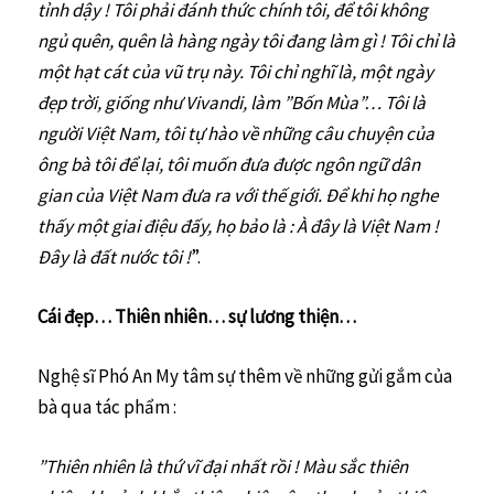
tỉnh dậy ! Tôi phải đánh thức chính tôi, để tôi không
ngủ quên, quên là hàng ngày tôi đang làm gì ! Tôi chỉ là
một hạt cát của vũ trụ này. Tôi chỉ nghĩ là, một ngày
đẹp trời, giống như Vivandi, làm ”Bốn Mùa”… Tôi là
người Việt Nam, tôi tự hào về những câu chuyện của
ông bà tôi để lại, tôi muốn đưa được ngôn ngữ dân
gian của Việt Nam đưa ra với thế giới. Để khi họ nghe
thấy một giai điệu đấy, họ bảo là : À đây là Việt Nam !
Đây là đất nước tôi !
”.
Cái đẹp… Thiên nhiên… sự lương thiện…
Nghệ sĩ Phó An My tâm sự thêm về những gửi gắm của
bà qua tác phẩm :
”Thiên nhiên là thứ vĩ đại nhất rồi ! Màu sắc thiên