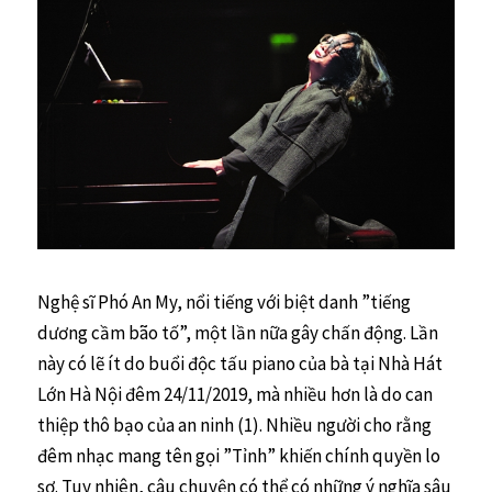
Nghệ sĩ Phó An My, nổi tiếng với biệt danh ”tiếng
dương cầm bão tố”, một lần nữa gây chấn động. Lần
này có lẽ ít do buổi độc tấu piano của bà tại Nhà Hát
Lớn Hà Nội đêm 24/11/2019, mà nhiều hơn là do can
thiệp thô bạo của an ninh (1). Nhiều người cho rằng
đêm nhạc mang tên gọi ”Tỉnh” khiến chính quyền lo
sợ. Tuy nhiên, câu chuyện có thể có những ý nghĩa sâu