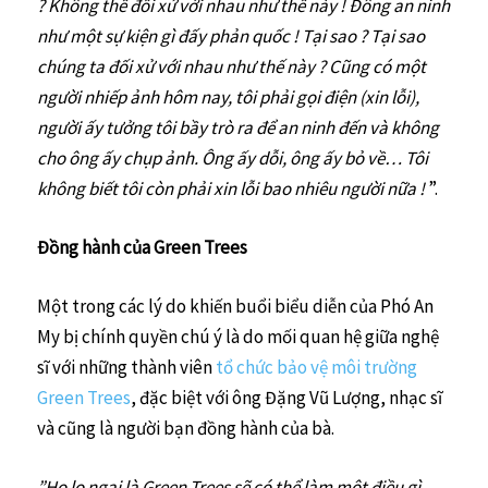
? Không thể đối xử với nhau như thế này ! Đông an ninh
như một sự kiện gì đấy phản quốc ! Tại sao ? Tại sao
chúng ta đối xử với nhau như thế này ? Cũng có một
người nhiếp ảnh hôm nay, tôi phải gọi điện (xin lỗi),
người ấy tưởng tôi bầy trò ra để an ninh đến và không
cho ông ấy chụp ảnh. Ông ấy dỗi, ông ấy bỏ về… Tôi
không biết tôi còn phải xin lỗi bao nhiêu người nữa !
”.
Đồng hành của Green Trees
Một trong các lý do khiến buổi biểu diễn của Phó An
My bị chính quyền chú ý là do mối quan hệ giữa nghệ
sĩ với những thành viên
tổ chức bảo vệ môi trường
Green Trees
, đặc biệt với ông Đặng Vũ Lượng, nhạc sĩ
và cũng là người bạn đồng hành của bà.
”Họ lo ngại là Green Trees sẽ có thể làm một điều gì