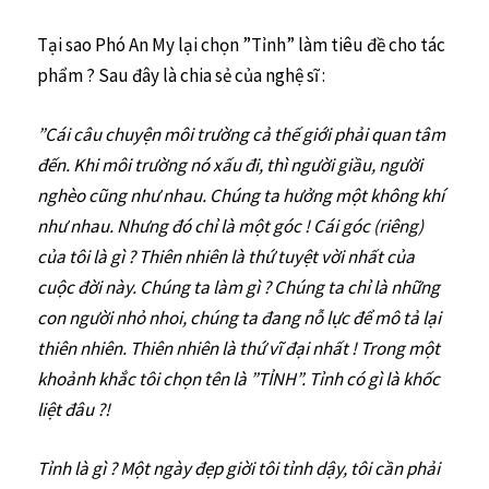
Tại sao Phó An My lại chọn ”Tỉnh” làm tiêu đề cho tác
phẩm ? Sau đây là chia sẻ của nghệ sĩ :
”Cái câu chuyện môi trường cả thế giới phải quan tâm
đến. Khi môi trường nó xấu đi, thì người giầu, người
nghèo cũng như nhau. Chúng ta hưởng một không khí
như nhau. Nhưng đó chỉ là một góc ! Cái góc (riêng)
của tôi là gì ? Thiên nhiên là thứ tuyệt vời nhất của
cuộc đời này. Chúng ta làm gì ? Chúng ta chỉ là những
con người nhỏ nhoi, chúng ta đang nỗ lực để mô tả lại
thiên nhiên. Thiên nhiên là thứ vĩ đại nhất ! Trong một
khoảnh khắc tôi chọn tên là ”TỈNH”. Tỉnh có gì là khốc
liệt đâu ?!
Tỉnh là gì ? Một ngày đẹp giời tôi tỉnh dậy, tôi cần phải