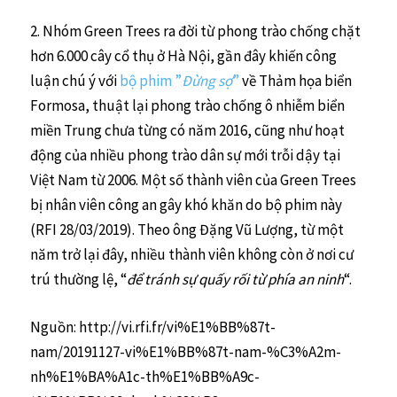
2. Nhóm Green Trees ra đời từ phong trào chống chặt
hơn 6.000 cây cổ thụ ở Hà Nội, gần đây khiến công
luận chú ý với
bộ phim ”
Đừng sợ
”
về Thảm họa biển
Formosa, thuật lại phong trào chống ô nhiễm biển
miền Trung chưa từng có năm 2016, cũng như hoạt
động của nhiều phong trào dân sự mới trỗi dậy tại
Việt Nam từ 2006. Một số thành viên của Green Trees
bị nhân viên công an gây khó khăn do bộ phim này
(RFI 28/03/2019). Theo ông Đặng Vũ Lượng, từ một
năm trở lại đây, nhiều thành viên không còn ở nơi cư
trú thường lệ, “
để tránh sự quấy rối từ phía an ninh
“.
Nguồn: http://vi.rfi.fr/vi%E1%BB%87t-
nam/20191127-vi%E1%BB%87t-nam-%C3%A2m-
nh%E1%BA%A1c-th%E1%BB%A9c-