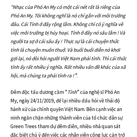
”Nhạc của Phó An My có một cái nét rất là riêng của
Phó An My. Tôi không nghĩ là nó chỉ gắn với môi trường
đâu. Cái Tỉnh ở đây rộng lắm. Không chỉ có ý nghĩa về
việc môi trường bị hủy hoại. Tỉnh ở đây nó sâu lắm ! Và
người ta sợ ở cái sâu ấy ! Thực sự là cái chuyện thức
tỉnh là chuyện muôn thuở. Và buổi buổi diễn nó khơi
gợi lại, nó đòi hỏi người Việt Nam phải tỉnh. Thì cái thức
tỉnh ấy rất nhiều ý nghĩa. Rất nhiều vấn đề khác của xã
hội, mà chúng ta phải tỉnh ra !
”.
Đêm độc tấu dương cầm ”
Tỉnh
” của nghệ sĩ Phó An
My, ngày 24/11/2019, để lại nhiều dấu hỏi về thái độ
hành xử của chính quyền Việt Nam. Bên cạnh việc an
ninh ngăn chặn những thành viên của tổ chức dân sự
Green Trees tham dự đêm diễn, nhiều nhà quan sát
đặc biệt chú ý đến việc các nhân viên công lực cản trở