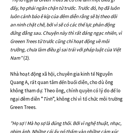
đấy, họ phải ngăn chặn từ trước. Trước đó, họ đã luôn
luôn cảnh báo ê kíp của đêm diễn rằng sẽ bị theo dõi
an ninh chặt chẽ, bởi vì sẽ có các thế lực phản động
đứng đằng sau. Chuyện này thì rất đáng ngạc nhiên, vì
Greeen Trees từ trước cũng chỉ hoạt động về môi
trường, chưa làm điều gì sai trái với pháp luật của Việt
Nam”
(2).
Nhà hoạt động xã hội, chuyên gia kinh tế Nguyễn
Quang A, rất quan tâm đến buổi diễn, cho dù ông
không tham dự. Theo ông, chính quyền có lý do để lo
ngại đêm diễn ”
Tỉnh
”, không chỉ vì tổ chức môi trường
Green Trees.
”Họ sợ ! Mà họ sợ là đúng thôi. Bởi vì nghệ thuật, nhạc,
phim ảnh. Những cái ấy nó thấm vào những cảm xúc