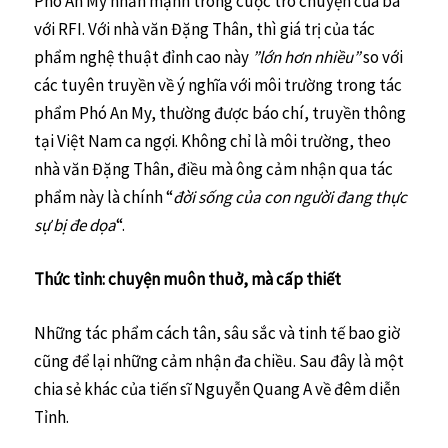
Phó An My nhấn mạnh trong cuộc trò chuyện của bà
với RFI. Với nhà văn Đặng Thân, thì giá trị của tác
phẩm nghệ thuật đỉnh cao này
”lớn hơn nhiều”
so với
các tuyên truyền về ý nghĩa với môi trường trong tác
phẩm Phó An My, thường được báo chí, truyền thông
tại Việt Nam ca ngợi. Không chỉ là môi trường, theo
nhà văn Đặng Thân, điều mà ông cảm nhận qua tác
phẩm này là chính “
đời sống của con người đang thực
sự bị đe dọa
“.
Thức tỉnh: chuyện muôn thuở, mà cấp thiết
Những tác phẩm cách tân, sâu sắc và tinh tế bao giờ
cũng để lại những cảm nhận đa chiều. Sau đây là một
chia sẻ khác của tiến sĩ Nguyễn Quang A về đêm diễn
Tỉnh.