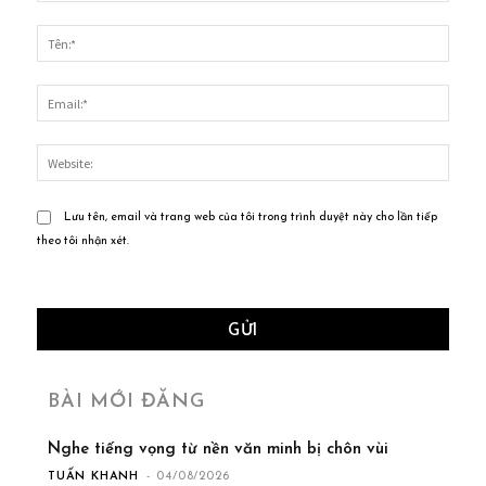
Bình
luận:
Tên:*
Email
Websi
Lưu tên, email và trang web của tôi trong trình duyệt này cho lần tiếp
theo tôi nhận xét.
BÀI MỚI ĐĂNG
Nghe tiếng vọng từ nền văn minh bị chôn vùi
TUẤN KHANH
-
04/08/2026