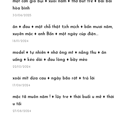
một cơn gió bụi ♦ xuôi nam ♦ thơ bút trè ♦ bái bai
hòa bình
30/06/2025
ăn ♦ đau ♦ một chỗ thật tịch mịch ♦ bốn mươi năm,
xuyên mộc ♦ anh Bốn ♦ một ngày cúp điện...
18/11/2024
model ♦ tự nhiên ♦ nhớ ông mt ♦ nắng thu ♦ ăn
uống ♦ kéo dài ♦ đau lòng ♦ bầy mèo
22/10/2024
xoài mít dừa cau ♦ ngày bão rớt ♦ trả lời
17/09/2024
mặc tã muôn năm ! ♦ lũy tre ♦ thời buổi u mê ♦ thời
u tối
27/08/2024