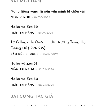
BÀI MỚI ĐĂNG
Nghe tiếng vọng từ nền văn minh bị chôn vùi
TUẤN KHANH
-
04/08/2026
Haiku và Zen 32
TRẦN TRÍ NĂNG
-
21/07/2026
Từ Collège de QuiNhon đến trường Trung Học
Cường Để (1921-1975)
ĐÀO ĐỨC CHƯƠNG
-
05/07/2026
Haiku và Zen 31
TRẦN TRÍ NĂNG
-
22/06/2026
Haiku và Zen 30
TRẦN TRÍ NĂNG
-
22/05/2026
BÀI CÙNG TÁC GIẢ