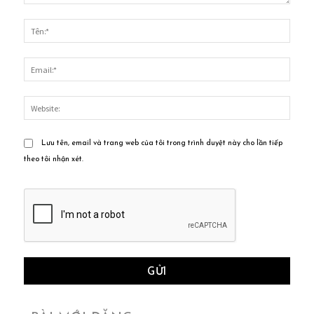
Bình
luận:
Tên:*
Email
Websi
Lưu tên, email và trang web của tôi trong trình duyệt này cho lần tiếp
theo tôi nhận xét.