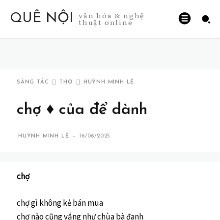
văn hóa & nghệ
QUÊ NỘI
thuật online
SÁNG TÁC
THƠ
HUỲNH MINH LỆ
chợ ♦ của để dành
-
HUỲNH MINH LỆ
16/06/2025
chợ
chợ gì không kẻ bán mua
chợ nào cũng vắng như chùa bà đanh