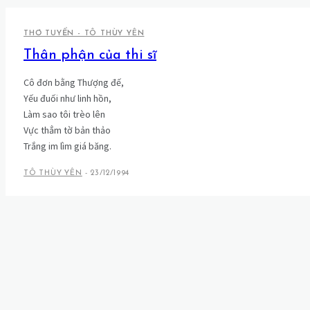
THƠ TUYỂN - TÔ THÙY YÊN
Thân phận của thi sĩ
Cô đơn bằng Thượng đế,
Yếu đuối như linh hồn,
Làm sao tôi trèo lên
Vực thẳm tờ bản thảo
Trắng im lìm giá băng.
TÔ THÙY YÊN
-
23/12/1994