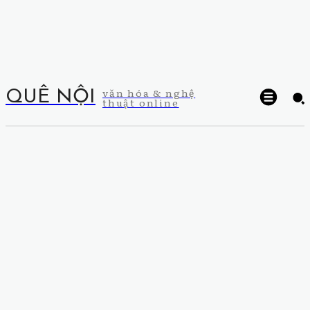
văn hóa & nghệ
QUÊ NỘI
thuật online