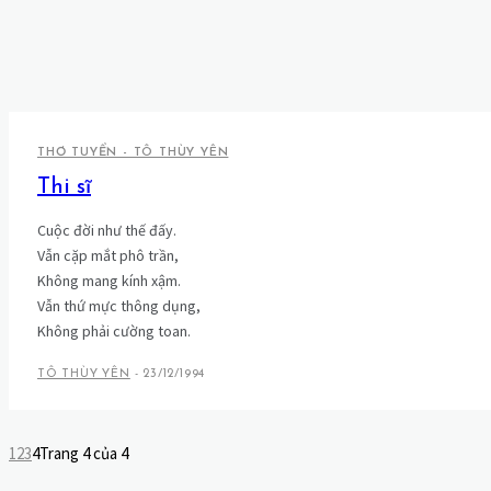
THƠ TUYỂN - TÔ THÙY YÊN
Thi sĩ
Cuộc đời như thế đấy.
Vẫn cặp mắt phô trần,
Không mang kính xậm.
Vẫn thứ mực thông dụng,
Không phải cường toan.
TÔ THÙY YÊN
-
23/12/1994
1
2
3
4
Trang 4 của 4