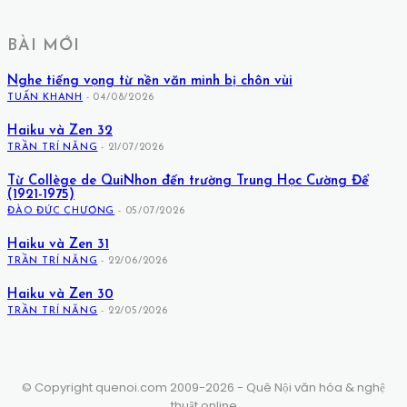
BÀI MỚI
Nghe tiếng vọng từ nền văn minh bị chôn vùi
TUẤN KHANH
-
04/08/2026
Haiku và Zen 32
TRẦN TRÍ NĂNG
-
21/07/2026
Từ Collège de QuiNhon đến trường Trung Học Cường Để
(1921-1975)
ĐÀO ĐỨC CHƯƠNG
-
05/07/2026
Haiku và Zen 31
TRẦN TRÍ NĂNG
-
22/06/2026
Haiku và Zen 30
TRẦN TRÍ NĂNG
-
22/05/2026
© Copyright quenoi.com 2009-2026 - Quê Nội văn hóa & nghệ
thuật online