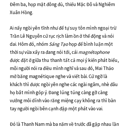
Đêm ba, họp mặt đông đủ, thiếu Mặc Đỗ và Nghiêm
Xuân Hồng.
Ai nấy ngồi yên tĩnh như để tự suy tôn mình ngoại trừ
Trần Lê Nguyễn cứ rục rịch làm ồn ở thế động và nói
dai. Hôm đó, nhóm
Sáng Tạo
họp để bình luận một
thời sự vừa xẩy ra đang nói tới, cái
magnétophone
được đặt ở giữa thu thanh tất cả mọi ý kiến phát biểu,
mỗi người nói ra điều mình nghĩ và sau đó, Mai Thảo
mở băng magnétique nghe và viết bài. Cứ ngỡ là
khách thì được ngồi yên nghe các ngài ngâm, nhè đâu
họ bắt mình góp ý. Đang lúng túng càng gỡ càng
vướng môi dính vào răng miệng cạy không ra thì bàn
tay người ngồi bên cạnh đập một phát vào vai.
Đó là Thanh Nam mà ba năm về trước đã gặp nhau lần