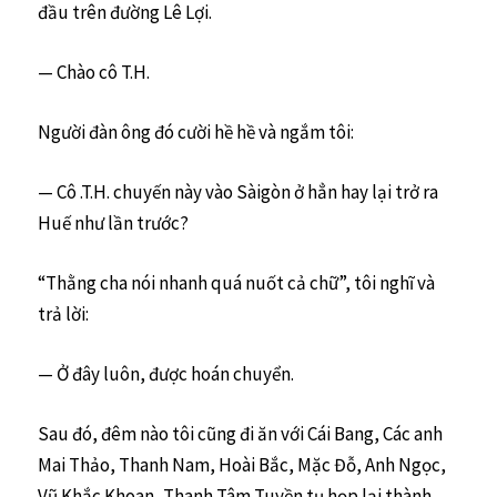
đầu trên đường Lê Lợi.
— Chào cô T.H.
Người đàn ông đó cười hề hề và ngắm tôi:
— Cô .T.H. chuyến này vào Sàigòn ở hẳn hay lại trở ra
Huế như lần trước?
“Thằng cha nói nhanh quá nuốt cả chữ”, tôi nghĩ và
trả lời:
— Ở đây luôn, được hoán chuyển.
Sau đó, đêm nào tôi cũng đi ăn với Cái Bang, Các anh
Mai Thảo, Thanh Nam, Hoài Bắc, Mặc Đỗ, Anh Ngọc,
Vũ Khắc Khoan, Thanh Tâm Tuyền tụ họp lại thành