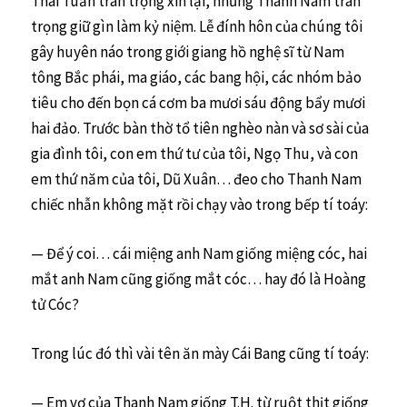
Thái Tuấn trân trọng xin lại, nhưng Thanh Nam trân
trọng giữ gìn làm kỷ niệm. Lễ đính hôn của chúng tôi
gây huyên náo trong giới giang hồ nghệ sĩ từ Nam
tông Bắc phái, ma giáo, các bang hội, các nhóm bảo
tiêu cho đến bọn cá cơm ba mươi sáu động bẩy mươi
hai đảo. Trước bàn thờ tổ tiên nghèo nàn và sơ sài của
gia đình tôi, con em thứ tư của tôi, Ngọ Thu, và con
em thứ năm của tôi, Dũ Xuân… đeo cho Thanh Nam
chiếc nhẫn không mặt rồi chạy vào trong bếp tí toáy:
— Để ý coi… cái miệng anh Nam giống miệng cóc, hai
mắt anh Nam cũng giống mắt cóc… hay đó là Hoàng
tử Cóc?
Trong lúc đó thì vài tên ăn mày Cái Bang cũng tí toáy:
— Em vợ của Thanh Nam giống T.H. từ ruột thịt giống