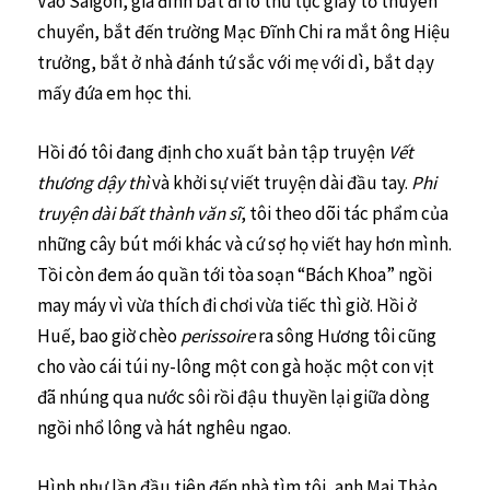
Vào Sàigòn, gia đình bắt đi lo thủ tục giấy tờ thuyên
chuyển, bắt đến trường Mạc Đĩnh Chi ra mắt ông Hiệu
trưởng, bắt ở nhà đánh tứ sắc với mẹ với dì, bắt dạy
mấy đứa em học thi.
Hồi đó tôi đang định cho xuất bản tập truyện
Vết
thương dậy thì
và khởi sự viết truyện dài đầu tay.
Phi
truyện dài bất thành văn sĩ
, tôi theo dõi tác phẩm của
những cây bút mới khác và cứ sợ họ viết hay hơn mình.
Tồi còn đem áo quần tới tòa soạn “Bách Khoa” ngồi
may máy vì vừa thích đi chơi vừa tiếc thì giờ. Hồi ở
Huế, bao giờ chèo
perissoire
ra sông Hương tôi cũng
cho vào cái túi ny-lông một con gà hoặc một con vịt
đã nhúng qua nước sôi rồi đậu thuyền lại giữa dòng
ngồi nhổ lông và hát nghêu ngao.
Hình như lần đầu tiên đến nhà tìm tôi, anh Mai Thảo