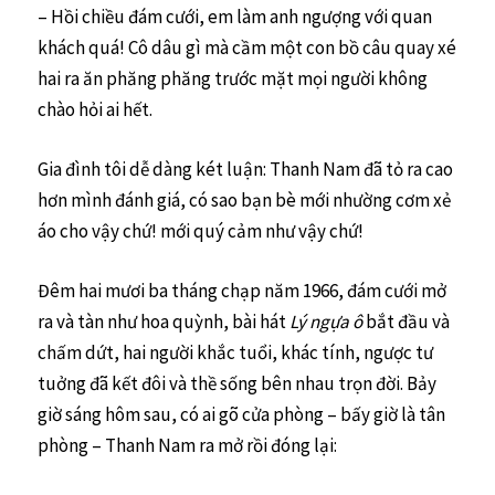
– Hồi chiều đám cưới, em làm anh ngượng với quan
khách quá! Cô dâu gì mà cầm một con bồ câu quay xé
hai ra ăn phăng phăng trước mặt mọi người không
chào hỏi ai hết.
Gia đình tôi dễ dàng két luận: Thanh Nam đã tỏ ra cao
hơn mình đánh giá, có sao bạn bè mới nhường cơm xẻ
áo cho vậy chứ! mới quý cảm như vậy chứ!
Đêm hai mươi ba tháng chạp năm 1966, đám cưới mở
ra và tàn như hoa quỳnh, bài hát
Lý ngựa ô
bắt đầu và
chấm dứt, hai người khắc tuổi, khác tính, ngược tư
tuởng đã kết đôi và thề sống bên nhau trọn đời. Bảy
giờ sáng hôm sau, có ai gõ cửa phòng – bấy giờ là tân
phòng – Thanh Nam ra mở rồi đóng lại: