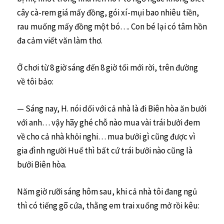
cây cà-rem giá mấy đồng, gói xí-mụi bao nhiêu tiền,
rau muống mấy đồng một bó…. Con bé lại có tâm hồn
đa cảm viết văn làm thơ.
Ở chơi từ 8 giờ sáng đến 8 giờ tối mới rời, trên đường
về tôi bảo:
— Sáng nay, H. nói dối với cả nhà là đi Biên hòa ăn bưởi
với anh… vậy hãy ghé chỗ nào mua vài trái bưởi đem
về cho cả nhà khỏi nghi… mua bưởi gì cũng được vì
gia đình người Huế thì bất cứ trái bưởi nào cũng là
bưởi Biên hòa.
Năm giờ rưỡi sáng hôm sau, khi cả nhà tôi đang ngủ
thì có tiếng gõ cứa, thằng em trai xuống mở rồi kêu: