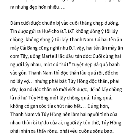
ra nhưng đẹp hơn nhiều….
Đám cưới được chuẩn bị vào cuối tháng chạp dương.
Tin được gứi ra Huế cho Đ.T. Đ.T. không đồng ý tôi lấy
chồng, không đồng ỷ tôi lấy Thanh Nam. Có hai tên ăn
mày Cái Bang cũng nghĩ như Đ.T. vậy, hai tên ăn mày ăn
cơm Tây, uống Martell lắc đầu tán dóc: Cuối cùng hai
người lấy nhau, một cú “sút” tuyệt đẹp đá quả banh
vào gôn. Thanh Nam thì độc thân lâu quá rồi, để cho
nó lấy vợ… nhưng phải bắt Túy Hồng độc thân, phải
đày đọa nó độc thân nó mới viết được, để nó lấy chồng
là nó hư. Túy Hồng mót lấy chồng quá, túng quá,
không có gan cóc tía chút nào hết…. Đúng hơn,
Thanh Nam và Túy Hồng nên làm hai người tình của
nhau thôi rồi tự do của ai, người ấy tôn thờ, Túy Hồng
phải nhìn xa thấy rộng, phải yêu cuồng sổng bạo,