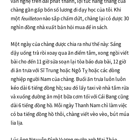
văn nghệ trên đài phát thanh, lợi tức hàng tháng của
chàng gần gấp bốn số lương đi dạy học của tôi. Khi
một
feuilleton
nào sắp chấm dứt, chàng lại có được 30
nghìn đồng nhà xuất bản hỏi mua để in sách.
Một ngày của chàng được chia ra như thế này: Sáng
dậy uống trà rồi xoay qua ăn điểm tâm, xong ngồi viết
bài cho đến 11 giờ sửa soạn lại tòa báo đưa bài, 12 giờ
đi ăn trưa với Sĩ Trung hoặc Ngô Tỵ hoặc các đòng
nghiệp người Nam của chàng. Buổi ăn trưa luôn luôn
kéo dài 6 tiếng đồng hồ; sau đó lấy taxi về nhà tắm rửa
và xuống đường ăn một bữa cơm tối với Cái Bang cũng
dài 6 tiếng đồng hồ. Mỗi ngày Thanh Nam chì làm việc
có ba tiếng đồng hồ thôi, chàng viết vèo vèo, bút múa
lia lịa.
Lúc ông Nguyễn Đình Vượng mướn anh Mai Thảo