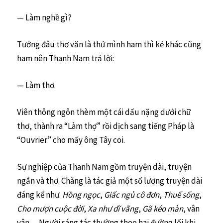
— Làm nghề gì?
Tưởng đâu thơ văn là thứ mình ham thì kẻ khác cũng
ham nên Thanh Nam trả lời:
— Làm thơ.
Viên thông ngôn thèm một cái dấu nặng dưới chữ
thơ, thành ra “Làm thợ” rồi dịch sang tiếng Pháp là
“Ouvrier” cho mấy ông Tây coi.
Sự nghiệp của Thanh Nam gồm truyện dài, truyện
ngắn và thơ. Chàng là tác giả một số lượng truyện dài
đáng kể như:
Hồng ngọc
,
Giấc ngủ cô đơn
,
Thuế sống
,
Cho mượn cuộc đời
,
Xa như dĩ vãng
,
Gã kéo màn
, vân
vân… Người sáng tác thường theo hai đường lối khi