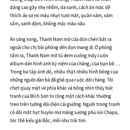
dáng cao gầy nhẹ nhõm, da xanh, cách ăn mặc dễ
thích: áo sơ mi màu nhạt tươi mát, quần xám, xám
sẫm, xanh đậm, không mặc màu nâu.
Ăn sáng xong, Thanh Nam mở cửa đùn chén bát ra
ngoài cho chị bồi phòng đến dọn mang đi. Ở phòng
tắm ra, Thanh Nam mở tủ đem xuống mấy cuốn
album dán hình ảnh kỷ niệm của chàng, của bạn bè….
Trong ba tập ảnh đó, nhiều thật nhiều hình bóng của
những người đàn bà đã ghé qua cuộc đời chàng. Tôi
chợt quay mặt về phía khác và bỗng nhìn thấy bức
tranh của Bích Sơn to rộng một cách khác thường
treo trên tường đối diện cái giường. Người trong tranh
có đôi mắt hạt huyền mơ màng sương phủ núi Chapa,
tóc thề kiểu gái Bắc, môi như trái tim.