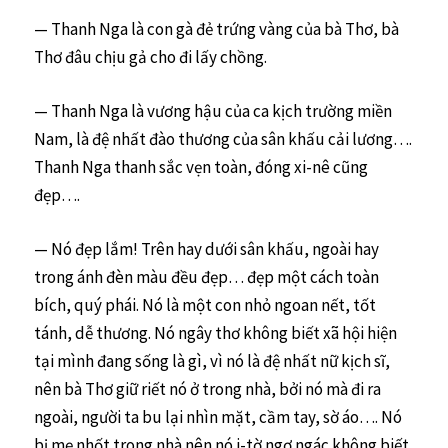
— Thanh Nga là con gà đẻ trứng vàng của bà Thơ, bà
Thơ đâu chịu gả cho đi lấy chồng.
— Thanh Nga là vương hậu của ca kịch trường miền
Nam, là đệ nhất đào thương của sân khấu cải lương….
Thanh Nga thanh sắc vẹn toàn, đóng xi-nê cũng
đẹp….
— Nó đẹp lắm! Trên hay dưới sân khấu, ngoài hay
trong ánh đèn màu đều đẹp… đẹp một cách toàn
bích, quý phái. Nó là một con nhỏ ngoan nết, tốt
tánh, dễ thương. Nó ngây thơ không biết xã hội hiện
tại mình đang sống là gì, vì nó là đệ nhất nữ kịch sĩ,
nên bà Thơ giữ riết nó ở trong nhà, bởi nó mà đi ra
ngoài, người ta bu lại nhìn mặt, cầm tay, sờ áo…. Nó
bị mẹ nhốt trong nhà nên nó i-tờ ngơ ngác không biết